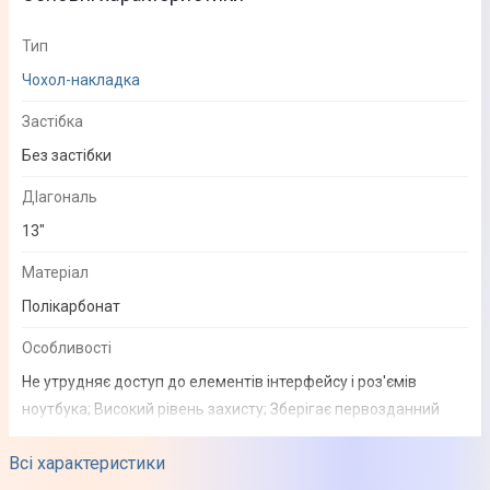
Тип
Чохол-накладка
Застібка
Без застібки
ДІагональ
13"
Матеріал
Полікарбонат
Особливості
Не утрудняє доступ до елементів інтерфейсу і роз'ємів
ноутбука; Високий рівень захисту; Зберігає первозданний
вигляд пристрою; Прогумовані ніжки
Всі характеристики
Колір