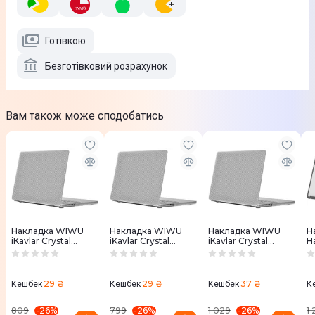
Готівкою
Безготівковий розрахунок
Вам також може сподобатись
Накладка WIWU
Накладка WIWU
Накладка WIWU
Н
iKavlar Crystal
iKavlar Crystal
iKavlar Crystal
H
Shield MacBook Pro
Shield MacBook Pro
Shield MacBook Pro
M
14,2" (white)
13,3" (white)
16,2" (white)
2
29 ₴
29 ₴
37 ₴
Кешбек
Кешбек
Кешбек
К
-
26
%
-
26
%
-
26
%
809
799
1 029
1 