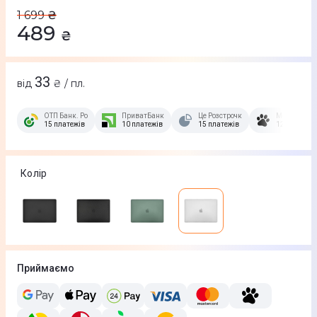
1 699
₴
489
₴
33
від
₴ / пл.
ОТП Банк. Розстрочка Скибочка.
ПриватБанк
Це Розстрочка
Монобанк
15 платежів
10 платежів
15 платежів
12 платежів
Колір
Приймаємо