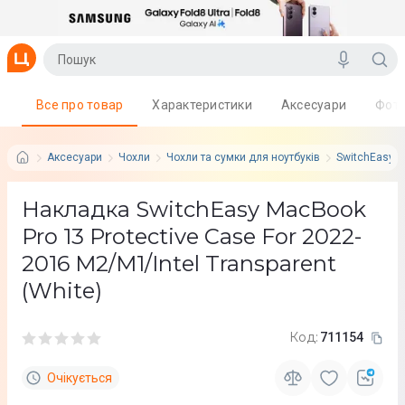
Все про товар
Характеристики
Аксесуари
Фот
Аксесуари
Чохли
Чохли та сумки для ноутбуків
SwitchEasy
Накладка SwitchEasy MacBook
Pro 13 Protective Case For 2022-
2016 M2/M1/Intel Transparent
(White)
Код:
711154
Очікується