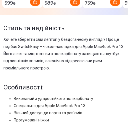
599
589
759
9
₴
₴
₴
Стиль та надійність
Хочете зберегти свій лептоп у бездоганному вигляді? Про це
подбає SwitchEasy – чохол-накладка для Apple MacBook Pro 13.
Його легкі та міцні стінки з полікарбонату захищають ноутбук
від зовнішніх впливів, лаконічно підкреслюючи риси
преміального пристрою.
Особливості:
Виконаний з ударостійкого полікарбонату
Спеціально для Apple MacBook Pro 13
Вільний доступ до портів та роз'ємів
Прогумовані ніжки