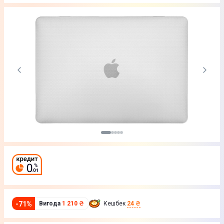
-
71
%
Вигода
1 210 ₴
Кешбек
24 ₴