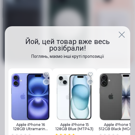
Йой, цей товар вже весь
розібрали!
Поглянь, маємо інші круті пропозиції
Основні характеристики
Apple iPhone 16
Apple iPhone 15
Apple iPhone 17
128GB Ultramarine
128GB Blue (MTP43)
512GB Black (MG6P
(MYEC3)