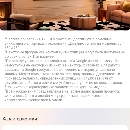
1
Частота обновления 120 Гц может быть достигнута с помощью
уникального алгоритма и технологии. Доступно только на моделях 55",
65" и 75".
2
Некоторые программы, контент и/или функции могут быть доступны не
во всех странах. При наличии.
3
Голосовое управление громкой связью и Google Assistant могут быть
недоступны на некоторых языках и в некоторых странах. Для работы
ассистента Google требуется подключение к интернету/передаче
данных. Может взиматься плата за передачу данных. Доступность и
производительность определенных функций и служб зависят от
службы, устройства и сети и могут быть доступны не во всех регионах.
4
Технические характеристики зависят от конкретной модели.
5
Все изображения представлены в качестве иллюстрации продукта.
Фактический вид и дизайн могут разниться в зависимости от
характеристик конкретной модели.
Характеристики