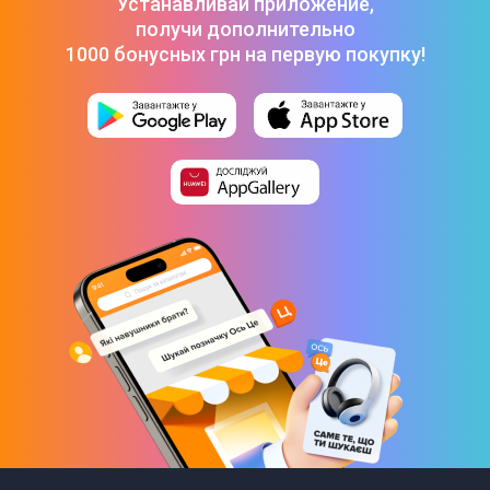
1.3GHz)
Устанавливай приложение,
получи дополнительно
Wide Color Gamut
1000 бонусных грн на первую покупку!
Звук
Количество динамиков
2
Суммарная мощность динамиков
20 Вт
Особенности аудио
DTS-HD
Auto Volume Control
Equaliser
Multisound
2.0 sound system
Dolby Audio: Dolby AC4, Dolby TrueHD
Dolby Atmos, DTS Virtual-X, Virtualization & upmix