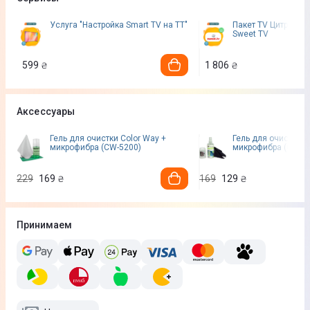
Услуга "Настройка Smart TV на ТТ"
Пакет TV Цитрус За
Sweet TV
599
1 806
₴
₴
Аксессуары
Гель для очистки Color Way +
Гель для очистки C
микрофибра (CW-5200)
микрофибра (CW-5
229
169
169
129
₴
₴
Принимаем