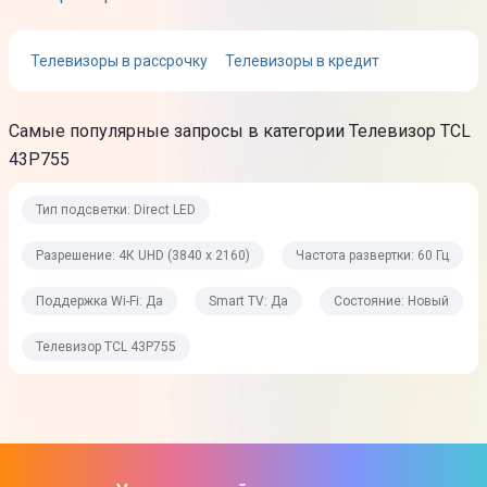
Процессор
AiPQ Pro Processor
Телевизоры в рассрочку
Телевизоры в кредит
Особенности изображения
Самые популярные запросы в категории Телевизор TCL
HDR10
43P755
HDR10+
HLG
Тип подсветки: Direct LED
HDR
Smart HDR
Разрешение: 4К UHD (3840 x 2160)
Частота развертки: 60 Гц
Dolby Vision
Динамический контраст: Mega
Поддержка Wi-Fi: Да
Smart TV: Да
Состояние: Новый
Цифровое шумоподавление
Телевизор TCL 43P755
UHD Machine Learning AI SR
Адаптивная картинка
Интеллектуальное изображение
Local Contrast: Pro
Процессор Quad Core (rtd28xx / 2x CA75 1.3GHz + 2x CA55