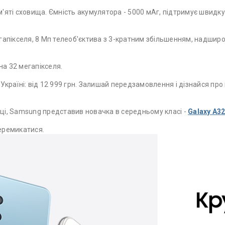
м'яті сховища. Ємність акумулятора - 5000 мАг, підтримує швидку
апікселя, 8 Мп телеоб'єктива з 3-кратним збільшенням, надширок
на 32 мегапікселя.
 Україні: від 12 999 грн. Залишай передзамовлення і дізнайся пр
оці, Samsung представив новачка в середньому класі -
Galaxy A3
перемикатися.