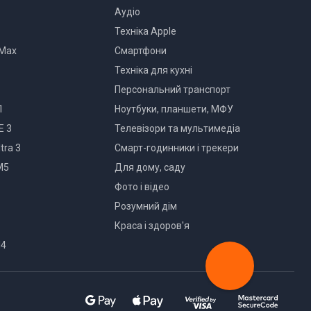
Аудіо
Техніка Apple
 Max
Смартфони
Техніка для кухні
Персональний транспорт
1
Ноутбуки, планшети, МФУ
E 3
Телевізори та мультимедіа
tra 3
Смарт-годинники і трекери
M5
Для дому, саду
Фото і відео
Розумний дім
Краса і здоров'я
M4