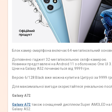
Блок камер смартфона включає 64-мегапіксельний основни
Доповнено гаджет 32-мегапіксельною селфі-камерою.
Новинки представлені на Android 11 з оболонкою One UI 3
Ціни на Galaxy A52 починаються від 9999 грн.
Версію 6/128 Black вже можна купити в Цитрусі за 9999 гр
Для максимальної вигоди скористайтеся унікальною послу
Galaxy A72
Galaxy A72
також оснащений дисплеєм Super AMOLED на 6,7
Galaxy A52.