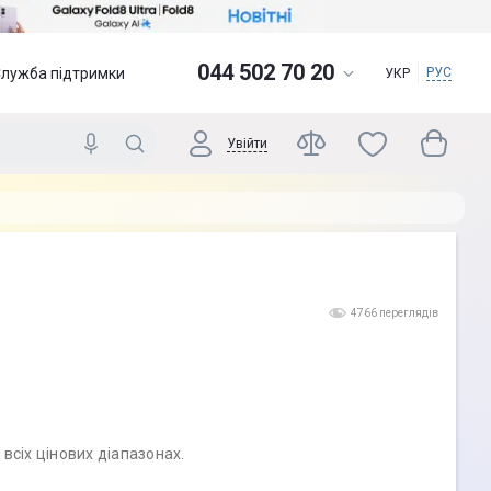
044 502 70 20
Служба підтримки
РУС
УКР
Увійти
4766 переглядів
всіх цінових діапазонах.