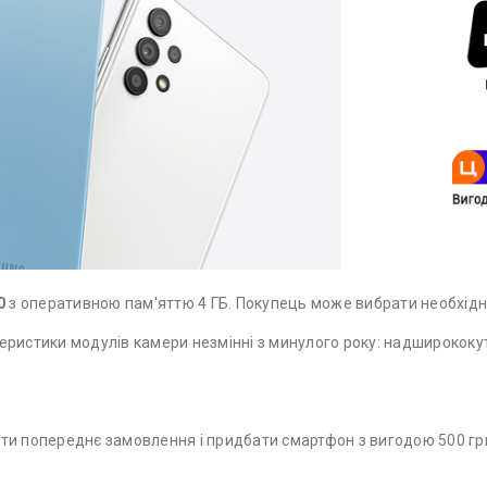
0
з оперативною пам'яттю 4 ГБ. Покупець може вибрати необхідний
ристики модулів камери незмінні з минулого року: надширококутн
обити попереднє замовлення і придбати смартфон з вигодою 500 гр