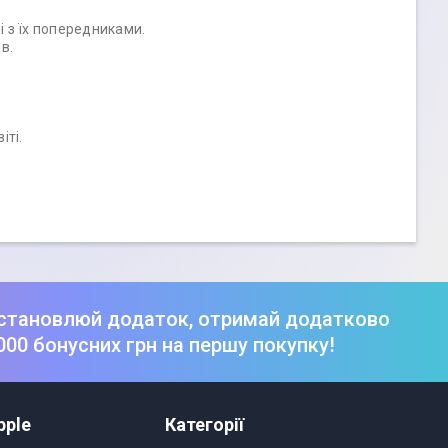
і з їх попередниками.
в.
іті.
становлюй додаток, отримай додатково
000 бонусних грн на першу покупку!
pple
Категорії