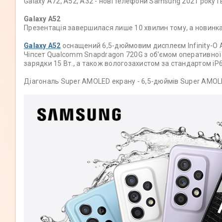
Galaxy A72, A52, A32 - нові телефони Samsung 2021 року і
Galaxy A52
Презентація завершилася лише 10 хвилин тому, а новинка
Galaxy A52
оснащений 6,5-дюймовим дисплеєм Infinity-O
Чіпсет Qualcomm Snapdragon 720G з об'ємом оперативної 
зарядки 15 Вт., а також вологозахистом за стандартом iP6
Діагональ Super AMOLED екрану - 6,5-дюймів Super AMOL