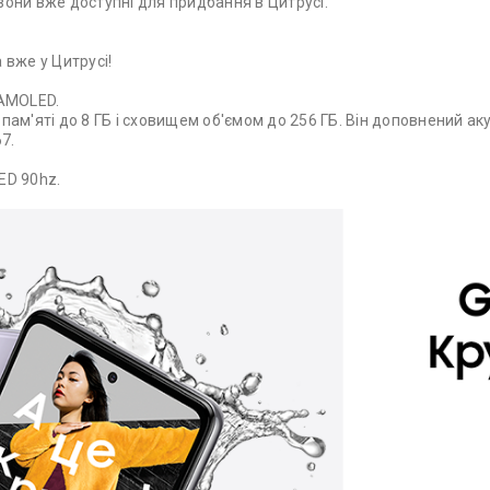
 вони вже доступні для придбання в Цитрусі.
 вже у Цитрусі!
 AMOLED.
пам'яті до 8 ГБ і сховищем об'ємом до 256 ГБ. Він доповнений а
7.
ED 90hz.