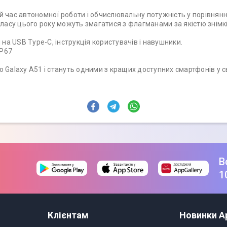
 час автономної роботи і обчислювальну потужність у порівнянн
класу цього року можуть змагатися з флагманами за якістю знімкі
 на USB Type-C, інструкція користувачів і навушники.
IP67
Galaxy A51 і стануть одними з кращих доступних смартфонів у св
В
1
Клієнтам
Новинки A