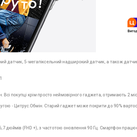
й датчик, 5-мегапіксельний надширокий датчик, а також датчик
.1
н. Всі покупці крім просто неймовірного гаджета, отримають 2 мі
гою - Цитрус.Обмін. Старий гаджет може покрити до 90% вартос
 дюймів (FHD +), з частотою оновлення 90 Гц. Смартфон працює