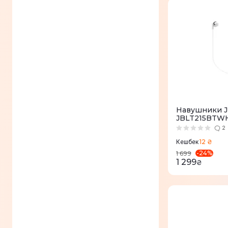
Навушники JB
JBLT215BTW
2
12 ₴
Кешбек
-
24
%
1 699
1 299
₴