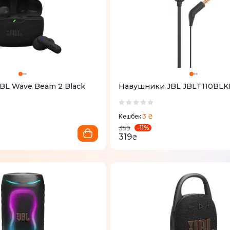
BL Wave Beam 2 Black
Навушники JBL JBLT110BLK
3 ₴
Кешбек
-
11
%
359
319
₴