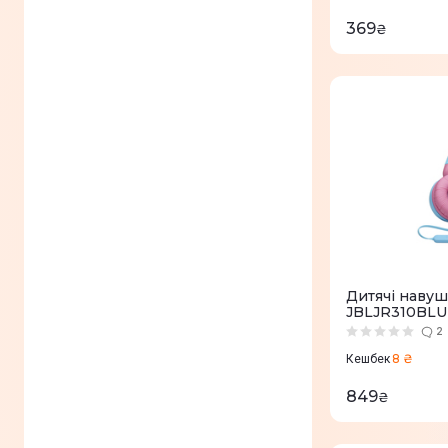
369
₴
Дитячі навуш
JBLJR310BLU
2
8 ₴
Кешбек
849
₴