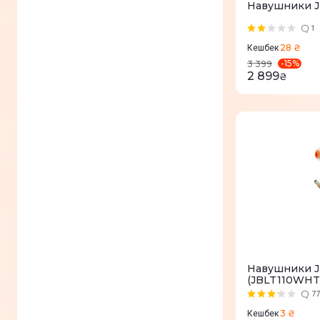
Навушники JB
1
28 ₴
Кешбек
-
15
%
3 399
2 899
₴
Навушники J
(JBLT110WHT
77
3 ₴
Кешбек