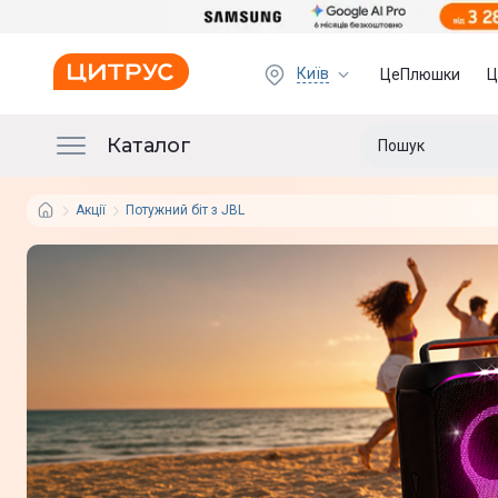
Київ
ЦеПлюшки
Ц
Каталог
Акції
Потужний біт з JBL