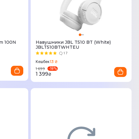
um 100N
Навушники JBL T510 BT (White)
JBLT510BTWHTEU
17
13 ₴
Кешбек
-
18
%
1 699
1 399
₴