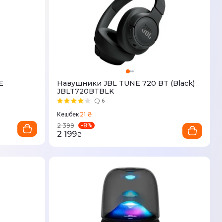
E
Навушники JBL TUNE 720 BT (Black)
JBLT720BTBLK
6
21 ₴
Кешбек
-
8
%
2 399
2 199
₴