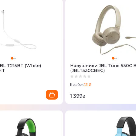
L T215BT (White)
Навушники JBL Tune 530C B
HT
(JBLT530CBEG)
13 ₴
Кешбек
1 399
₴