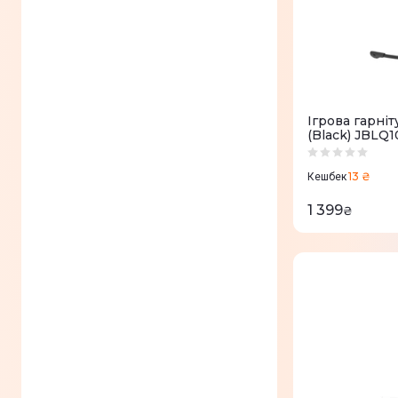
Ігрова гарні
(Black) JBL
13 ₴
Кешбек
1 399
₴