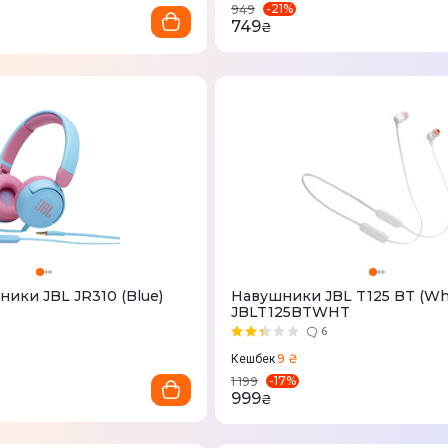
-
21
%
949
749
₴
ники JBL JR310 (Blue)
Навушники JBL T125 BT (Whi
JBLT125BTWHT
6
9 ₴
Кешбек
-
17
%
1 199
999
₴