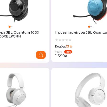
тура JBL Quantum 100X
Ігрова гарнітура JBL Quant
Q100XBLKGRN
13 ₴
Кешбек
-
18
%
1 699
1 399
₴