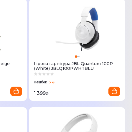
eige
Ігрова гарнітура JBL Quantum 100P
(White) JBLQ100PWHTBLU
13 ₴
Кешбек
1 399
₴