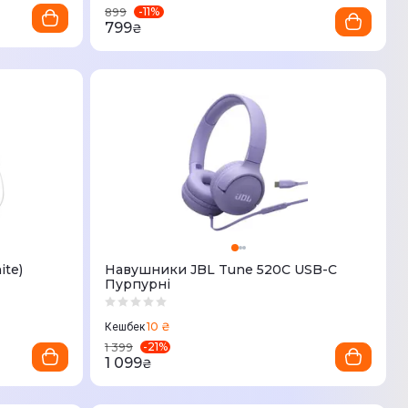
-
11
%
899
799
₴
te)
Навушники JBL Tune 520C USB-C
Пурпурні
10 ₴
Кешбек
-
21
%
1 399
1 099
₴