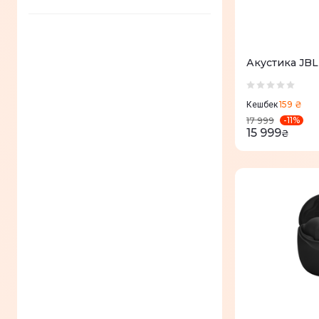
Акустика JBL
159 ₴
Кешбек
-
11
%
17 999
15 999
₴