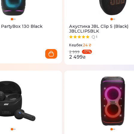
 PartyBox 130 Black
Акустика JBL Сlip 5 (Black)
JBLCLIP5BLK
1
24 ₴
Кешбек
-
17
%
2 999
2 499
₴