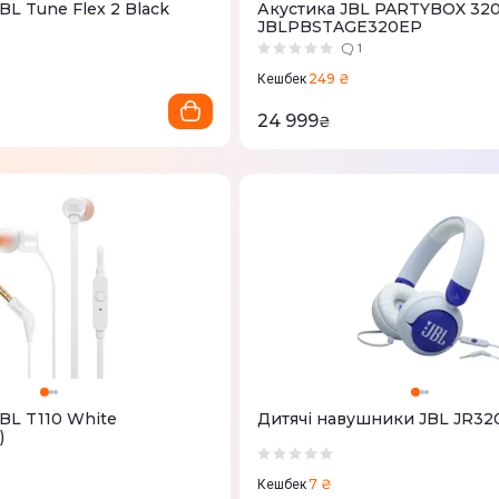
L Tune Flex 2 Black
Акустика JBL PARTYBOX 320 
JBLPBSTAGE320EP
1
249 ₴
Кешбек
24 999
₴
BL T110 White
Дитячі навушники JBL JR320
)
7 ₴
Кешбек