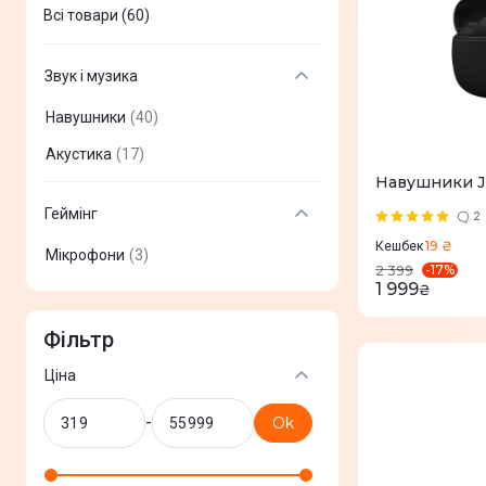
Всі товари (60)
Звук і музика
Навушники
(
40
)
Акустика
(
17
)
Навушники J
Геймінг
2
19 ₴
Кешбек
Мікрофони
(
3
)
-
17
%
2 399
1 999
₴
Фільтр
Ціна
-
Ok