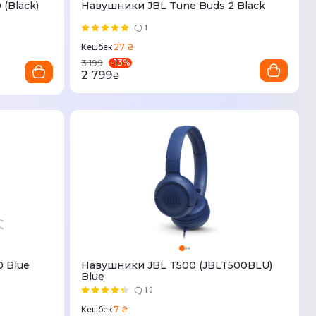
(Black)
Навушники JBL Tune Buds 2 Black
1
27 ₴
Кешбек
-
13
%
3 199
2 799
₴
 Blue
Навушники JBL T500 (JBLT500BLU)
Blue
10
7 ₴
Кешбек