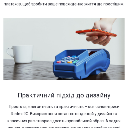
платежів, щоб зробити ваше повсякденне життя ще простішим.
Практичний підхід до дизайну
Простота, елегантність та практичність – ось основні риси
Redmi 9С. Використання останніх тенденцій у дизайні та
класичних рис створює досить привабливий образ. А задня
панель з текстурованою поверхнею чудово запобігає появі