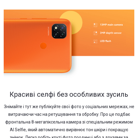
Красиві селфі без особливих зусиль
Знімайте і тут же публікуйте свої фото у соціальних мережах, не
витрачаючи час на ретушування та обробку. Про це подбає
фронтальна 8-мегапіксельна камера зі спеціальним режимом
AI Selfie, який автоматично вирівнює тон шкіри і покращує
знімок. Легко робіть круті фото поодинці або з друзями за