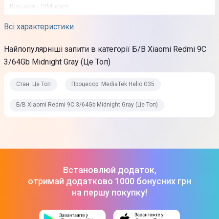
Кількість SIM-карт
2 SIM
Всі характеристики
Тип SIM-карты
Найпопулярніші запити в категорії Б/В Xiaomi Redmi 9C
Nano-SIM
3/64Gb Midnight Gray (Це Топ)
Тип слоту
Стан: Це Топ
Процесор: MediaTek Helio G35
SIM + SIM + MicroSD
Б/В Xiaomi Redmi 9C 3/64Gb Midnight Gray (Це Топ)
Стандарти зв'язку
2G
3G
4G (LTE)
Встановлюй додаток,
Екран
отримай додатково 1000 бонусних грн
на першу покупку!
Тип екрану
IPS