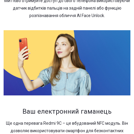
Миттєво отримуйте доступ до свого телефона використовуючи
датчик відбитків пальців на задній панелі або функцію
розпізнавання обличчя AI Face Unlock.
Ваш електронний гаманець
Ще одна перевага Redmi 9С – це вбудований NFC модуль. Він
дозволяє використовувати смартфон для безконтактних