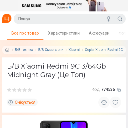
Все про товар
Характеристики
Аксесуари
Фот
Б/В техніка
Б/В Смартфони
Xiaomi
Серія: Xiaomi Redmi 9C
Б/В Xiaomi Redmi 9C 3/64Gb
Midnight Gray (Це Топ)
Код:
774536
Очікується