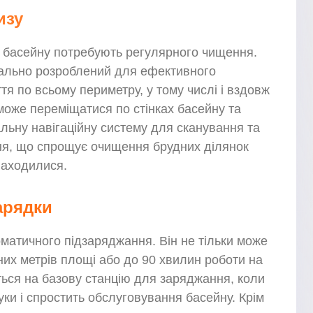
изу
ки басейну потребують регулярного чищення.
іально розроблений для ефективного
тя по всьому периметру, у тому числі і вздовж
о може переміщатися по стінках басейну та
льну навігаційну систему для сканування та
я, що спрощує очищення брудних ділянок
находилися.
арядки
матичного підзаряджання. Він не тільки може
их метрів площі або до 90 хвилин роботи на
ється на базову станцію для заряджання, коли
ки і спростить обслуговування басейну. Крім