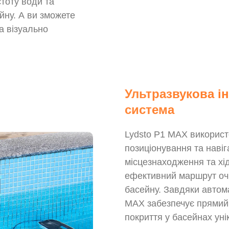
тоту води та
йну. А ви зможете
а візуально
Ультразвукова і
система
Lydsto P1 MAX використ
позиціонування та навіг
місцезнаходження та хі
ефективний маршрут очи
басейну. Завдяки автом
MAX забезпечує прямий
покриття у басейнах ун