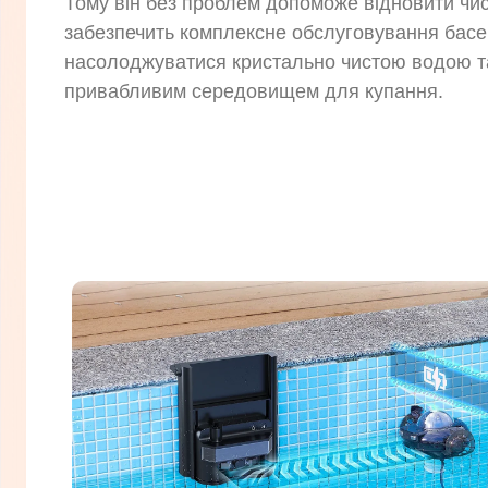
Тому він без проблем допоможе відновити чис
забезпечить комплексне обслуговування басе
насолоджуватися кристально чистою водою т
привабливим середовищем для купання.