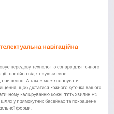
нтелектуальна навігаційна
овує передову технологію сонара для точного
ації, постійно відстежуючи своє
д очищення. А також може планувати
щення, щоб дістатися кожного куточка вашого
атичному калібруванню кожні п'ять хвилин P1
 шлях у прямокутних басейнах та покращене
ікальної форми.