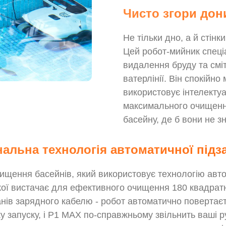
Чисто згори дон
Не тільки дно, а й стін
Цей робот-мийник спец
видалення бруду та сміт
ватерлінії. Він спокійн
використовує інтелектуа
максимального очищенн
басейну, де б вони не з
нальна технологія автоматичної підз
ищення басейнів, який використовує технологію авто
ої вистачає для ефективного очищення 180 квадратн
данів зарядного кабелю - робот автоматично поверта
у запуску, і P1 MAX по-справжньому звільнить ваші ру