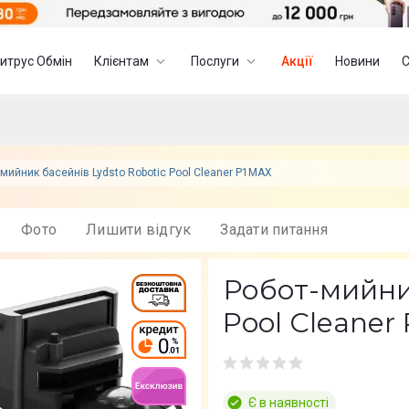
итрус Обмін
Клієнтам
Послуги
Акції
Новини
-мийник басейнів Lydsto Robotic Pool Cleaner P1MAX
Фото
Лишити вiдгук
Задати питання
Робот-мийник
Pool Cleaner
Є в наявності