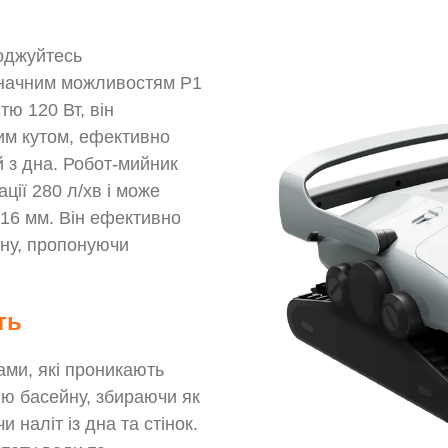
оджуйтесь
значним можливостям P1
ю 120 Вт, він
им кутом, ефективно
й з дна. Робот-мийник
ії 280 л/хв і може
 16 мм. Він ефективно
ину, пропонуючи
ть
ми, які проникають
ню басейну, збираючи як
 наліт із дна та стінок.