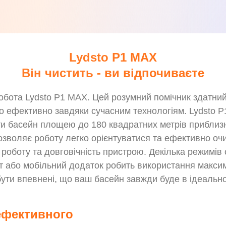
Lydsto P1 MAX
Він чистить - ви відпочиваєте
обота Lydsto P1 MAX. Цей розумний помічник здатний
йно ефективно завдяки сучасним технологіям. Lydsto P
и басейн площею до 180 квадратних метрів приблизно
дозволяє роботу легко орієнтуватися та ефективно оч
роботу та довговічність пристрою. Декілька режимі
ьт або мобільний додаток робить використання максим
ути впевнені, що ваш басейн завжди буде в ідеально
ефективного