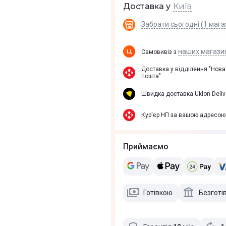
Київ
Доставка у
Забрати сьогодні (1 мага
наших магази
Самовивіз з
Доставка у вiддiлення "Нова
пошта"
Швидка доставка Uklon Deliv
Кур'єр НП за вашою адресою
Приймаємо
Готівкою
Безготі