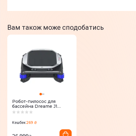
Вам також може сподобатись
Робот-пилосос для
бассейна Dreame J1
(PNUJ4110)
269 ₴
Кешбек