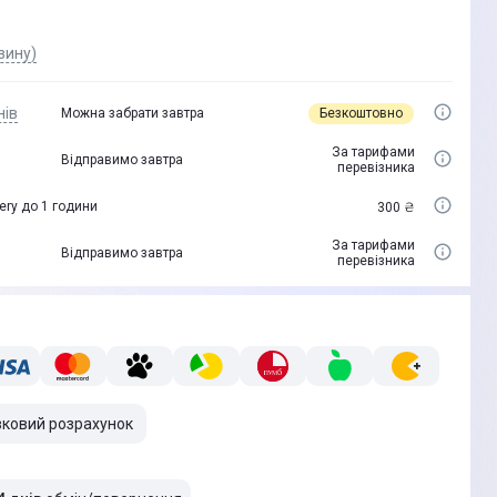
зину)
нів
Безкоштовно
Можна забрати завтра
За тарифами
Відправимо завтра
перевізника
ery до 1 години
300 ₴
За тарифами
Відправимо завтра
перевізника
вковий розрахунок