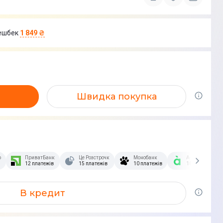
ешбек
1 849 ₴
Швидка покупка
озстрочка Скибочка.
ПриватБанк
Це Розстрочка
Монобанк
А-Банк
12 платежів
15 платежів
10 платежів
10 платежів
В кредит