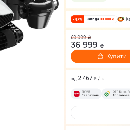
К
-
47
%
Вигода
33 000 ₴
69 999
₴
36 999
₴
Купити
2 467
від
₴ / пл.
ПУМБ
ОТП Банк. Р
12 платежів
10 платежів