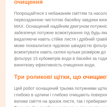
очищення
Попрощайтеся з небажаним сміттям та насол
первозданною чистотою басейну завдяки ви
MAX. Оснащений надійним двигуном потужніст
забезпечує потужне всмоктування під будь-як
видаляючи навіть стійке листя і дрібний граві
може похвалитися чудовою швидкістю фільтрац
всмоктувати навіть скляні кульки розміром до
фільтрує 15 кубометрів води в басейні за год
виняткову ефективність очищення води.
Три роликові щітки, що очищаю
Цей робот оснащений трьома потужними щітка
глибоко в щілини і глибоко очищають поверх
велике сміття на зразок листя, так і прибираючи