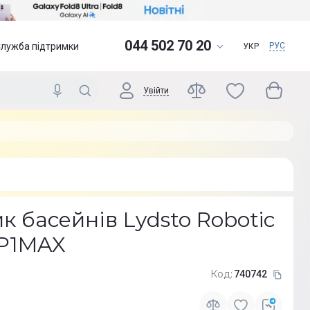
044 502 70 20
Служба підтримки
РУС
УКР
Увійти
 басейнів Lydsto Robotic
 P1MAX
Код:
740742