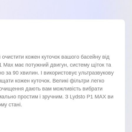
 очистити кожен куточок вашого басейну від
1 Max має потужний двигун, систему щіток та
 за 90 хвилин. І використовує ультразвукову
ищати кожен куточок. Великі фільтри легко
в очищення дають вам можливість вибрати
ально простим і зручним. З Lydsto P1 MAX ви
му стані.