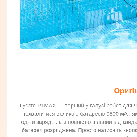
Оригі
Lydsto P1MAX — перший у галузі робот для ч
похвалитися великою батареєю 9800 мАг, як
одній зарядці, а й повністю вільний від кай
батарея розряджена. Просто натисніть кнопк