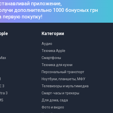
станавливай приложение,
олучи дополнительно 1000 бонусных грн
а первую покупку!
pple
Категории
Аудио
Техника Apple
 Max
Смартфоны
Техника для кухни
Персональный транспорт
1
Ноутбуки, планшеты, МФУ
E 3
Телевизоры и мультимедиа
tra 3
Смарт-часы и трекеры
M5
Для дома, сада
Фото и видео