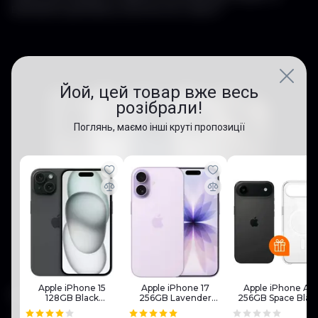
6
викликати допомогу, коли ви не в змозі.
Йой, цей товар вже весь
розібрали!
Поглянь, маємо інші круті пропозиції
Apple iPhone 15
Apple iPhone 17
Apple iPhone Air
Юридична інформація
128GB Black
256GB Lavender
256GB Space Blac
(MTP03)
(MG6M4)
(MG2L4)