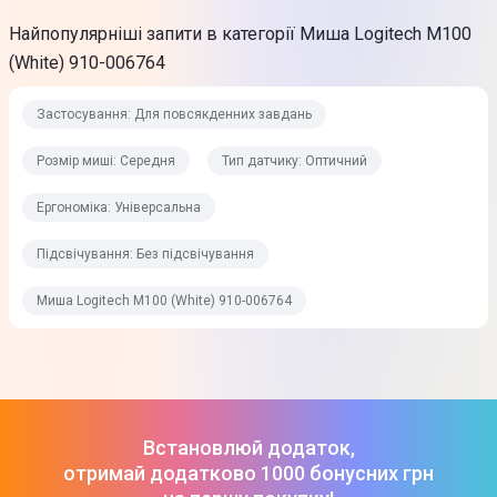
характеристики та комплектація можуть змінюватися
виробником. Подробиці уточнюйте у менеджера
Найпопулярніші запити в категорії Миша Logitech M100
(White) 910-006764
Застосування: Для повсякденних завдань
Розмір миші: Середня
Тип датчику: Оптичний
Ергономіка: Універсальна
Підсвічування: Без підсвічування
Миша Logitech M100 (White) 910-006764
Встановлюй додаток,
отримай додатково 1000 бонусних грн