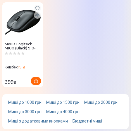
Chrome OS
Windows
Фізичні характеристики
Колір
Миша Logitech
M100 (Black) 910-
Білий
006652
Габарити
19 ₴
Кешбек
113 х 62 х 38 мм
Комплектація
399
₴
Миша
Гарантія
Миші до 1000 грн
Миші до 1500 грн
Миші до 2000 грн
Інструкція
Миші до 3000 грн
Миші до 4000 грн
Юридична інформація
Миші з додатковими кнопками
Бюджетні миші
Товар може відрізнятись від представленого на фото,