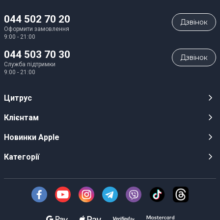
044 502 70 20
Дзвiнок
Оформити замовлення
9:00 - 21:00
044 503 70 30
Дзвiнок
Служба підтримки
9:00 - 21:00
Цитрус
Кар’єра
Клієнтам
Магазини
Публічні оферти
Новинки Apple
Для ЗМІ
Відеоогляди
iPhone 17
Категорії
Оптовим клієнтам
Акції, розіграші, призи
iPhone 17 Pro
Аудіо
Служба підтримки клієнтів
Інструкції та прошивки
iPhone 17 Pro Max
Техніка Apple
Про Компанію
Доставка
iPhone Air
Смартфони
Новини
Оплата
AirPods Pro 3
Техніка для кухні