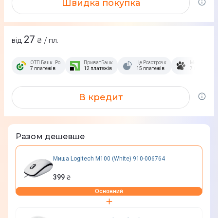
Швидка покупка
27
від
₴ / пл.
ОТП Банк. Розстрочка Скибочка.
ПриватБанк
Це Розстрочка
Монобанк
7 платежів
12 платежів
15 платежів
7 платежів
В кредит
Разом дешевше
Миша Logitech M100 (White) 910-006764
399
₴
Основний