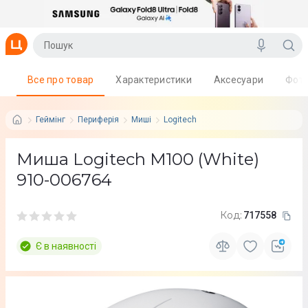
Все про товар
Характеристики
Аксесуари
Фот
Геймінг
Периферія
Миші
Logitech
Миша Logitech M100 (White)
910-006764
Код:
717558
Є в наявності