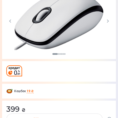
Кешбек
19 ₴
399
₴