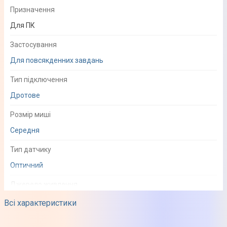
Призначення
Для ПК
Застосування
Для повсякденних завдань
Тип підключення
Дротове
Розмір миші
Середня
Тип датчику
Оптичний
Джерело живлення
Мережа
Всі характеристики
Довжина дроту