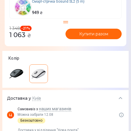
Смарт-стрічка Gosund SL2 (5 m)
949
₴
1 348
-
21
%
1 063
Купити разом
₴
Колір
Доставка у
Київ
наших магазинів
Самовивіз з
Можна забрати 12.08
Безкоштовно
Доставка у вiддiлення "Нова пошта"