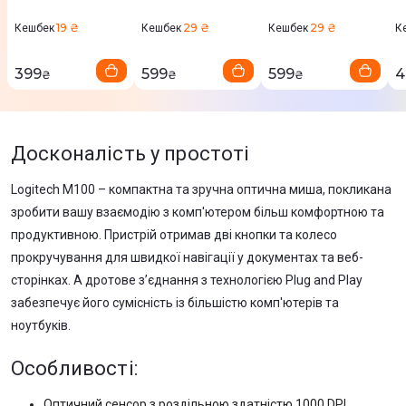
19 ₴
29 ₴
29 ₴
Кешбек
Кешбек
Кешбек
К
399
599
599
4
₴
₴
₴
Досконалість у простоті
Logitech M100 – компактна та зручна оптична миша, покликана
зробити вашу взаємодію з комп'ютером більш комфортною та
продуктивною. Пристрій отримав дві кнопки та колесо
прокручування для швидкої навігації у документах та веб-
сторінках. А дротове з’єднання з технологією Plug and Play
забезпечує його сумісність із більшістю комп'ютерів та
ноутбуків.
Особливості:
Оптичний сенсор з роздільною здатністю 1000 DPI