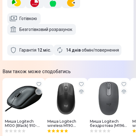
Готівкою
Безготівковий розрахунок
Гарантія
12
міс
.
14 днів
обмін/повернення
Вам також може сподобатись
Миша Logitech
Миша Logitech
Миша Logitech
М
M100 (Black) 910-
wireless M190
бездротова (M196)
w
006652
(Charcoal) 910-
Bluetooth
9
005905
графiтова