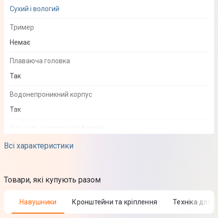
Сухий і вологий
Тример
Немає
Плаваюча головка
Так
Водонепроникний корпус
Так
Кількість головок для бриття
4
Всі характеристики
Додаткова інформація
Електробритва для голови
Товари, які купують разом
Навушники
Кронштейни та кріплення
Техніка для
Зручність використання