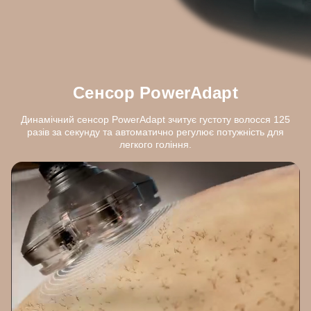
Сенсор PowerAdapt
Динамічний сенсор PowerAdapt зчитує густоту волосся 125
разів за секунду та автоматично регулює потужність для
легкого гоління.