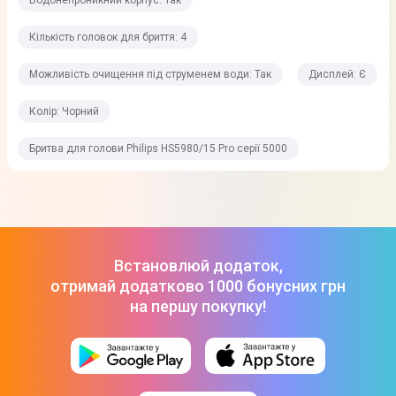
Джерело живлення
Кількість головок для бриття: 4
Аккумулятор
Можливість очищення під струменем води: Так
Дисплей: Є
Тип акумулятора
Колір: Чорний
Li-Ion
Напруга
Бритва для голови Philips HS5980/15 Pro серії 5000
100-240 В
Час зарядки акумулятора
60 хв
Встановлюй додаток,
Час роботи акумулятора
отримай додатково 1000 бонусних грн
60 хв
на першу покупку!
Швидка зарядка для одного гоління
Є
Автоматична настройка напруги