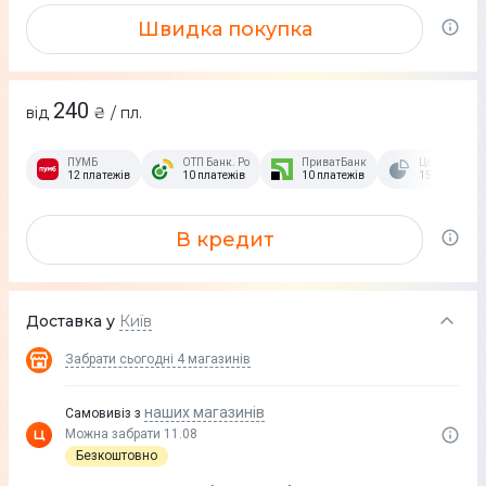
Швидка покупка
240
від
₴ / пл.
ПУМБ
ОТП Банк. Розстрочка Скибочка.
ПриватБанк
Це Розстроч
12 платежів
10 платежів
10 платежів
15 платежів
В кредит
Доставка у
Київ
Забрати сьогодні
4 магазинів
наших магазинів
Самовивіз з
Можна забрати 11.08
Безкоштовно