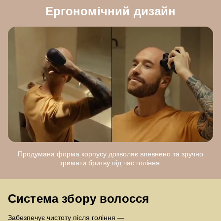
Ергономічний дизайн
Продумана форма корпусу дозволяє впевнено та зручно
тримати бритву під час гоління.
Система збору волосся
Забезпечує чистоту після гоління —