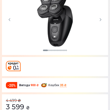
-
20
%
Вигода
900 ₴
Кешбек
35 ₴
4 499
₴
3 599
₴