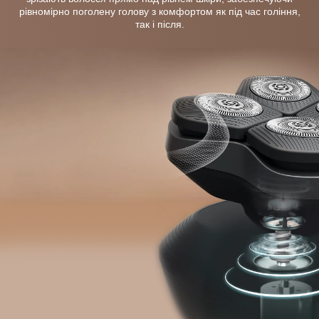
рівномірно поголену голову з комфортом як під час гоління,
так і після.