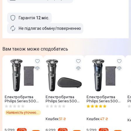
Гарантія
12
міс
.
Не підлягає обміну/поверненню
Вам також може сподобатись
Електробритва
Електробритва
Електробритва
Е
Philips Series 5000
Philips Series 5000
Philips Series 5000
P
S5887/10
S5887/30
S5885/10
с
Наявність уточнює менеджер
51 ₴
47 ₴
Кешбек
Кешбек
К
-
17
%
-
17
%
-
17
%
5 799
6 299
5 799