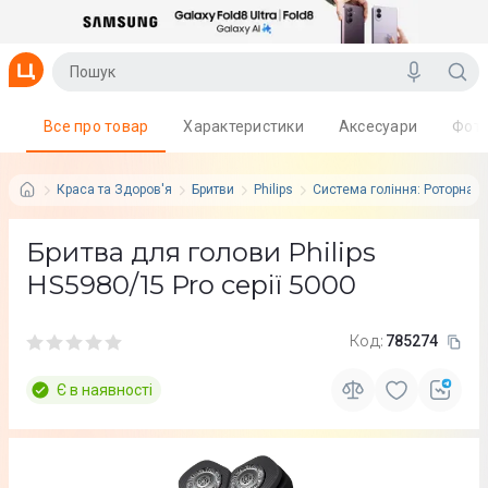
Все про товар
Характеристики
Аксесуари
Фот
Краса та Здоров'я
Бритви
Philips
Система гоління: Роторна (
Бритва для голови Philips
HS5980/15 Pro серії 5000
Код:
785274
Є в наявності