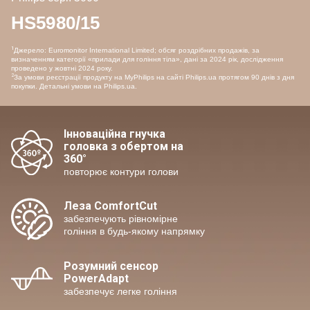
HS5980/15
1
Джерело: Euromonitor International Limited; обсяг роздрібних продажів, за
визначенням категорії «прилади для гоління тіла», дані за 2024 рік, дослідження
проведено у жовтні 2024 року.
2
За умови реєстрації продукту на MyPhilips на сайті Philips.ua протягом 90 днів з дня
покупки. Детальні умови на Philips.ua.
Інноваційна гнучка
головка з обертом на
360°
повторює контури голови
Леза ComfortCut
забезпечують рівномірне
гоління в будь-якому напрямку
Розумний сенсор
PowerAdapt
забезпечує легке гоління