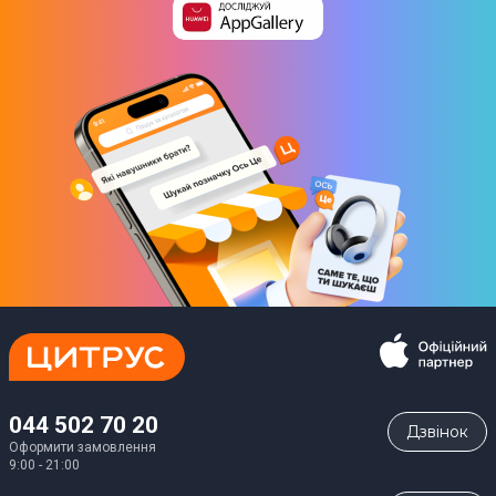
Є
Розміри та комплектація
Колір
Чорний
Габарити упаковки
22 х 13 х 8 см
Вага в упаковці
461 г
Комплектація
Бритва; USB-кабель; Щіточка для очищення; Захисний
044 502 70 20
Дзвiнок
ковпачок; М'яка сумка; Інструкція
Оформити замовлення
9:00 - 21:00
Юридична інформація