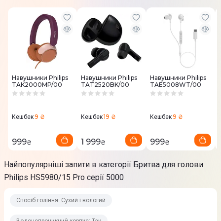
Можливість очищення під струменем води
Так
Індикатор
Рівня заряду акумулятора
Дисплей
Навушники Philips
Навушники Philips
Навушники Philips
TAK2000MP/00
TAT2520BK/00
TAE5008WT/00
Є
Підставка
9 ₴
19 ₴
9 ₴
Кешбек
Кешбек
Кешбек
Є
999
1 999
999
₴
₴
₴
Функціональність
Дорожнє блокування
Найпопулярніші запити в категорії Бритва для голови
Відсік для збирання волосків
Philips HS5980/15 Pro серії 5000
Сенсор автовизначення щетини
Спосіб гоління: Сухий і вологий
Живлення
Водонепроникний корпус: Так