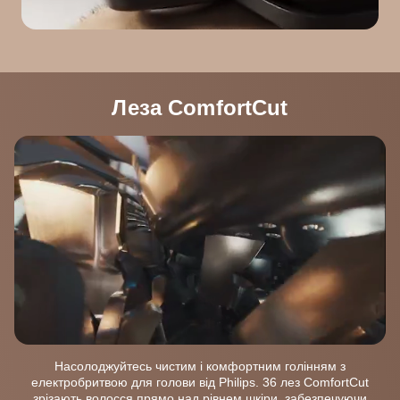
Леза ComfortCut
Насолоджуйтесь чистим і комфортним голінням з
електробритвою для голови від Philips. 36 лез ComfortCut
зрізають волосся прямо над рівнем шкіри, забезпечуючи