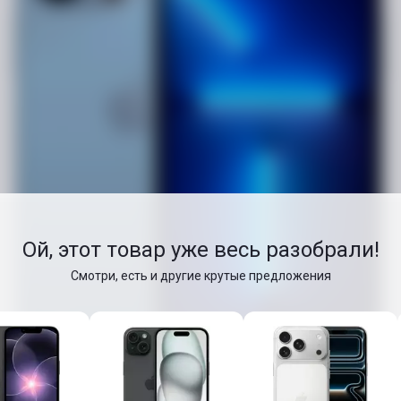
Ой, этот товар уже весь разобрали!
Смотри, есть и другие крутые предложения