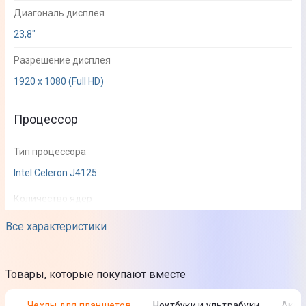
Диагональ дисплея
23,8"
Разрешение дисплея
1920 х 1080 (Full HD)
Процессор
Тип процессора
Intel Celeron J4125
Количество ядер
4
Все характеристики
Частота процессора
2,0 ГГц
Товары, которые покупают вместе
Максимальная частота процессора
Чехлы для планшетов
Ноутбуки и ультрабуки
Акс