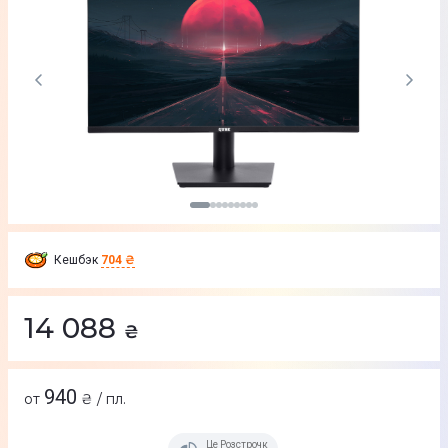
Кешбэк
704 ₴
14 088
₴
940
от
₴ / пл.
Це Розстрочка