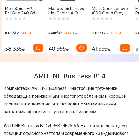
Моноблок HP
Моноблок Lenovo
Моноблок Lenovo
М
ProOne 240 G9
IdeaCentre AIO
A100 Cloud Grey
P
Iron Gray (6B2F8EA)
27IRH9 Cloud Grey
(F0JN002MUO)
B
(F0HM00FDUO)
1 916 ₴
2 049 ₴
2 099 ₴
Кешбэк
Кешбэк
Кешбэк
К
38 335
40 999
41 999
3
₴
₴
₴
ARTLINE Business B14
Компьютеры ARTLINE Business – настоящие труженики,
обладающие пониженным энергопотреблением и хорошей
производительностью, что позволит с минимальными
затратами эффективно управлять бизнесом.
ARTLINE Business B14v09+B24F75-VA – это комплект из двух
позиций: офисного неттопа и современного 23.8-дюймового