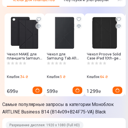
2,7 ГГц
Память
Размер оперативной памяти
16 ГБ
Тип оперативной памяти
Чехол MAKE для
Чехол для
Чехол Proove Solid
планшета Samsung
Samsung Tab A11
Case iPad 10th-gen
DDR4
Tab A11 Origami
Book Cover Black
10.9" 2022/11th-gen
Black (MTCO-
(EF-
11" 2025 Black
STA11BK)
BX130PBEGWW)
(PCSCID101902)
Частота оперативной памяти
34 ₴
5 ₴
64 ₴
Кешбэк
Кешбэк
Кешбэк
2666 МГц
699
599
1 299
₴
₴
₴
Объем HDD
Нет
Самые популярные запросы в категории Моноблок
ARTLINE Business B14 (B14v09+B24F75-VA) Black
Объем SSD
480 Гб
Разрешение дисплея: 1920 х 1080 (Full HD)