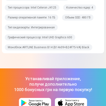
Графические возможности
Тип процессора: Intel Celeron J4125
Количество ядер: 4
Размер оперативной памяти: 16 ГБ
Объем SSD: 480 Гб
Тип видеокарты
Интегрированная
Тип видеокарты: Интегрированная
Графический процессор
Графический процессор: Intel UHD Graphics 600
Intel UHD Graphics 600
Моноблок ARTLINE Business B14 (B14v09+B24F75-VA) Black
Размер видеопамяти
Выделено из ОП
Операционная система
Устанавливай приложение,
Операционная система
получи дополнительно
1000 бонусных грн на первую покупку!
DOS
Интерфейсы