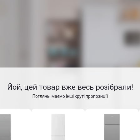
Йой, цей товар вже весь розібрали!
Поглянь, маємо інші круті пропозиції
Основні функції