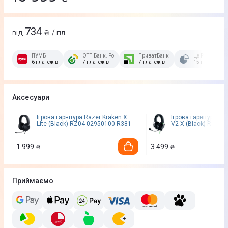
734
від
₴ / пл.
ПУМБ
ОТП Банк. Розстрочка Скибочка.
ПриватБанк
Це Розстрочка
6 платежів
7 платежів
7 платежів
15 платежів
Аксесуари
Ігрова гарнітура Razer Kraken X
Ігрова гарнітура Ra
Lite (Black) RZ04-02950100-R381
V2 X (Black) RZ04
1 999
3 499
₴
₴
Приймаємо