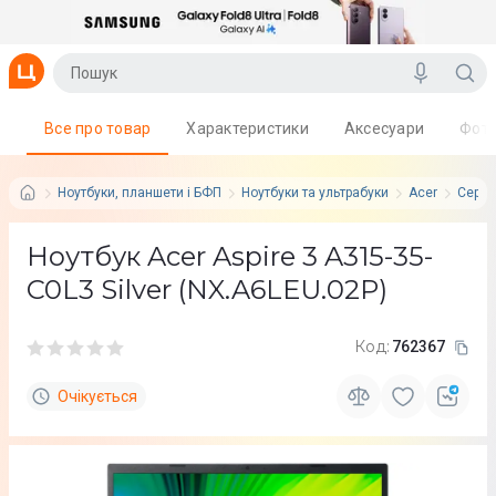
Все про товар
Характеристики
Аксесуари
Фот
Ноутбуки, планшети і БФП
Ноутбуки та ультрабуки
Acer
Серія:
Ноутбук Acer Aspire 3 A315-35-
C0L3 Silver (NX.A6LEU.02P)
Код:
762367
Очікується