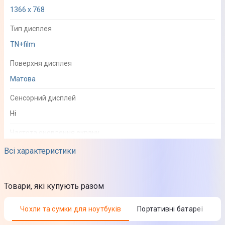
1366 x 768
Тип дисплея
TN+film
Поверхня дисплея
Матова
Сенсорний дисплей
Ні
Частота оновлення екрану
60 Гц
Всі характеристики
Яскравість
250 кд/м²
Товари, які купують разом
Чохли та сумки для ноутбуків
Портативні батареї
Процесор