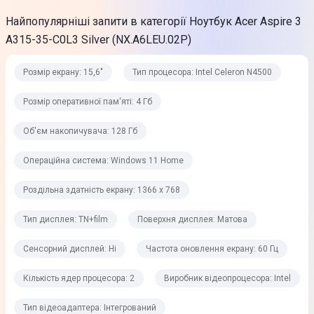
DDR4
Найпопулярніші запити в категорії Ноутбук Acer Aspire 3
Частота оперативної пам'яті
A315-35-C0L3 Silver (NX.A6LEU.02P)
2933 МГц
Розмір екрану: 15,6"
Тип процесора: Intel Celeron N4500
Постійна пам'ять
Розмір оперативної пам'яті: 4 Гб
Об'єм накопичувача
Об'єм накопичувача: 128 Гб
128 Гб
Операційна система: Windows 11 Home
Тип накопичувача
Роздільна здатність екрану: 1366 x 768
SSD
Тип дисплея: TN+film
Поверхня дисплея: Матова
Графічні можливості
Сенсорний дисплей: Ні
Частота оновлення екрану: 60 Гц
Відеопроцесор
Кількість ядер процесора: 2
Виробник відеопроцесора: Intel
Intel UHD Graphics
Тип відеоадаптера: Інтегрований