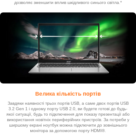
дозволяє зменшити вплив шкідливого синього світла.*
Велика кількість портів
Завдяки наявності трьох портів USB, а саме двох портів USB
3.2 Gen 1 і одному порту USB 2.0, ви будете готові до будь-
якої ситуації, будь то підключення для показу презентації або
використання новітніх периферійних пристроїв. За потреби у
ширшому екрані ноутбук можна підключити до зовнішнього
монітора за допомогою порту HDMI®.