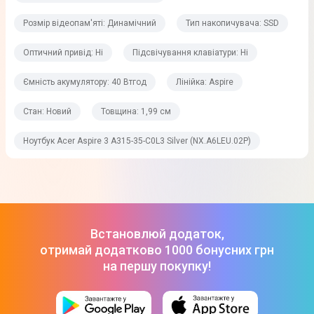
Виробник відеопроцесора
Розмір відеопам'яті: Динамічний
Тип накопичувача: SSD
Intel
Оптичний привід: Ні
Підсвічування клавіатури: Ні
Тип відеоадаптера
Інтегрований
Ємність акумулятору: 40 Втгод
Лінійка: Aspire
Розмір відеопам'яті
Стан: Новий
Товщина: 1,99 см
Динамічний
Ноутбук Acer Aspire 3 A315-35-C0L3 Silver (NX.A6LEU.02P)
Операційна система
Операційна система
Windows 11 Home
Встановлюй додаток,
отримай додатково 1000 бонусних грн
Лінійка
на першу покупку!
Використовується
Для серфінгу в інетернеті