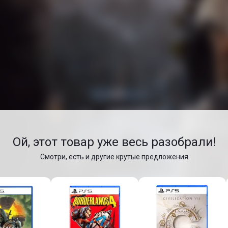
Ой, этот товар уже весь разобрали!
Смотри, есть и другие крутые предложения