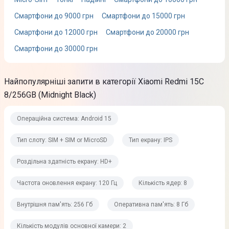
Яскравість: 660 ніт (типове значення), 810 ніт HBM
Смартфони до 9000 грн
Смартфони до 15000 грн
Смартфони до 12000 грн
Смартфони до 20000 грн
Процесор
Смартфони до 30000 грн
Кількість ядер
8
Найпопулярніші запити в категорії Xiaomi Redmi 15C
8/256GB (Midnight Black)
Частота процесора
2,0 ГГц
Операційна система: Android 15
Графічний процесор
Тип слоту: SIM + SIM or MicroSD
Тип екрану: IPS
Mali-G52 MC2
Роздільна здатність екрану: HD+
Смартфон для геймінгу
Частота оновлення екрану: 120 Гц
Кількість ядер: 8
Так
Внутрішня пам'ять: 256 Гб
Оперативна пам'ять: 8 Гб
Процесор
Mediatek Helio G81 Ultra
Кількість модулів основної камери: 2