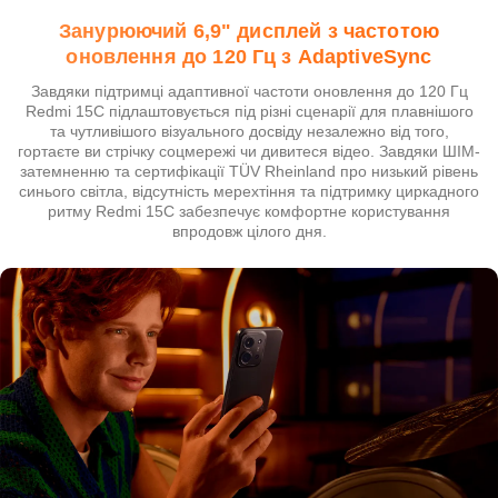
Занурюючий 6,9" дисплей з частотою
оновлення до 120 Гц з AdaptiveSync
Завдяки підтримці адаптивної частоти оновлення до 120 Гц
Redmi 15C підлаштовується під різні сценарії для плавнішого
та чутливішого візуального досвіду незалежно від того,
гортаєте ви стрічку соцмережі чи дивитеся відео. Завдяки ШІМ-
затемненню та сертифікації TÜV Rheinland про низький рівень
синього світла, відсутність мерехтіння та підтримку циркадного
ритму Redmi 15C забезпечує комфортне користування
впродовж цілого дня.