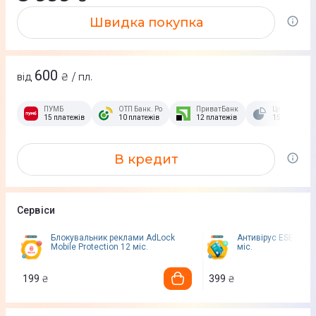
Швидка покупка
600
від
₴ / пл.
ПУМБ
ОТП Банк. Розстрочка Скибочка.
ПриватБанк
Це Розстроч
15 платежів
10 платежів
12 платежів
15 платежів
В кредит
Сервіси
Блокувальник реклами AdLock
Антивірус ESET Mobi
Mobile Protection 12 міс.
міс.
199
399
₴
₴