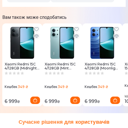
Вам також може сподобатись
Xiaomi Redmi 15C
Xiaomi Redmi 15C
Xiaomi Redmi 15C
X
4/128GB (Midnight
4/128GB (Mint
4/128GB (Moonlight
1
Black)
Green)
Blue)
К
349 ₴
349 ₴
349 ₴
Кешбек
Кешбек
Кешбек
1
6 999
6 999
6 999
1
₴
₴
₴
Сучасне рішення для користувачів