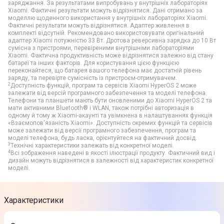
заряджання. За результатами випробувань у внутрішніх лабораторіях
Xiaomi. Фактичні результати можуть відрізнятися. Дані отримано за
моделлю щоденного використання у внутрішніх лабораторіях Xiaomi.
Фактичні результати можуть відрізнятися. Адаптер живлення в
комплекті відсутній. Рекомендовано використовувати оригінальний
адаптер Xiaomi потужністю 33 Вт. Дротова реверсивна зарядка до 10 Вт
сумісна з пристроями, перевіреними внутрішніми лабораторіями
Xiaomi. Фактична продуктивність може відрізнятися залежно від стану
батареї та інших факторів. Для користування цією функцією
переконайтеся, що батарея вашого телефона має достатній рівень
заряду, та перевірте сумісність із пристроєм-отримувачем.
2
Доступність функцій, програм та сервісів Xiaomi HyperOS 2 може
залежати від версій програмного забезпечення та моделі телефона.
Телефони та планшети мають бути оновленими до Xiaomi HyperOS 2 та
мати активними Bluetooth® і WLAN, також потрібні авторизація в
одному й тому ж Xiaomi-акаунті та увімкнена в налаштуваннях функція
«Взаємопов'язаність Xiaomi». Доступність окремих функцій та сервісів
може залежати від версії програмного забезпечення, програм та
моделі телефона, будь ласка, орієнтуйтеся на фактичний досвід.
3
Технічні характеристики залежать від конкретної моделі.
4
Всі зображення наведені в якості ілюстрації продукту. Фактичний вид і
дизайн можуть відрізнятися в залежності від характеристик конкретної
моделі.
Характеристики