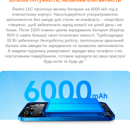
Redmi 15C пропонує велику батарею на 6000 мА·год в
елегантному корпусі. Насолоджуйтеся ультратривалою
автономністю без шкоди для стилю чи комфорту – смартфон
створено, щоб забезпечити заряд енергії на цілий день і не
тільки. Після 1000 повних циклів заряджання батарея зберігає
80% (і навіть більше) своєї початкової ємності. Турбозарядка
33 Вт забезпечує безтурботну роботу, пропонуючи ідеальний
баланс між швидкістю заряджання та тривалою автономністю.
А завдяки підтримці реверсивної зарядки ваш телефон стає
портативним павербанком, готовим зарядити всі ваші пристрої
1
будь-коли та будь-де.