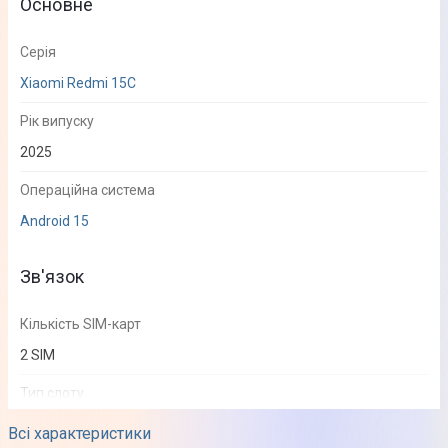
Основне
Серія
Xiaomi Redmi 15C
Рік випуску
2025
Операційна система
Android 15
Зв'язок
Кількість SIM-карт
2 SIM
Тип слоту
SIM + SIM or MicroSD
Всі характеристики