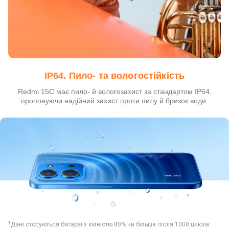
IP64. Пило- та вологостійкість
Redmi 15C має пило- й вологозахист за стандартом IP64,
пропонуючи надійний захист проти пилу й бризок води.
1
Дані стосуються батареї з ємністю 80% чи більше після 1000 циклів