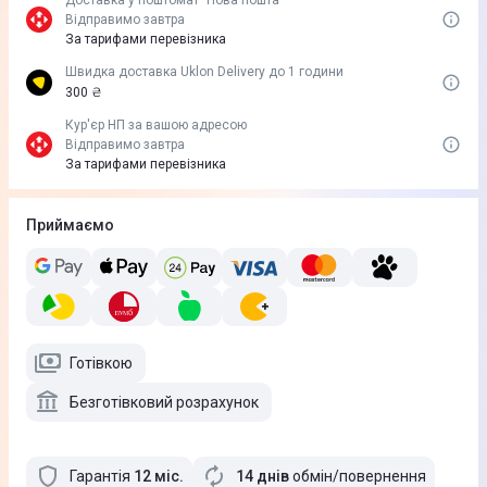
Доставка у поштомат "Нова пошта"
Відправимо завтра
За тарифами перевізника
Швидка доставка Uklon Delivery до 1 години
300 ₴
Кур'єр НП за вашою адресою
Відправимо завтра
За тарифами перевізника
Приймаємо
Готівкою
Безготівковий розрахунок
Гарантія
12
міс
.
14 днів
обмін/повернення