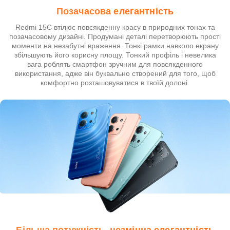
Позачасова елегантність
Redmi 15C втілює повсякденну красу в природних тонах та
позачасовому дизайні. Продумані деталі перетворюють прості
моменти на незабутні враження. Тонкі рамки навколо екрану
збільшують його корисну площу. Тонкий профіль і невелика
вага роблять смартфон зручним для повсякденного
використання, адже він буквально створений для того, щоб
комфортно розташовуватися в твоїй долоні.
Більша потужність, незмінна елегантність