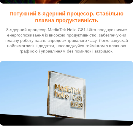
Потужний 8-ядерний процесор. Стабільно
плавна продуктивність
8-ядерний процесор MediaTek Helio G81-Ultra поєднує низьке
енергоспоживання із високою продуктивністю, забезпечуючи
плавну роботу навіть впродовж тривалого часу. Легко запускай
найвимогливіші додатки, насолоджуйся геймінгом з плавною
графікою і управлінням без помилок і затримок.