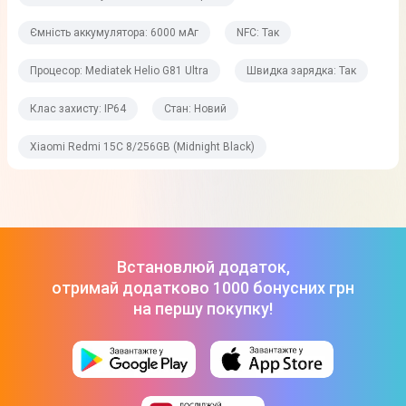
Ємність аккумулятора: 6000 мАг
NFC: Так
Пам'ять
Процесор: Mediatek Helio G81 Ultra
Швидка зарядка: Так
Внутрішня пам'ять
256 Гб
Клас захисту: IP64
Стан: Новий
Оперативна пам'ять
Xiaomi Redmi 15C 8/256GB (Midnight Black)
8 Гб
Підтримка карток пам'яті
до 1 Тб
Встановлюй додаток,
Основна камера
отримай додатково 1000 бонусних грн
на першу покупку!
Основна камера
50 Мп
Auxiliary lens