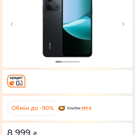
Обмін до -90%
Кешбек
449 ₴
8 999
₴