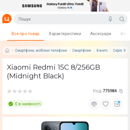
Все про товар
Характеристики
Аксесуари
Фот
Смартфони, мобільні телефони
Смартфони
Xiaomi
Серія: Xi
Xiaomi Redmi 15C 8/256GB
(Midnight Black)
Код:
775984
Є в наявності