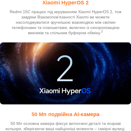
Xiaomi HyperOS 2
Redmi 15C працює під керуванням Xiaomi HyperOS 2, тож
завдяки Взаємопов’язаності Xiaomi ви можете
насолоджуватися зручнішою взаємодією між своїми
телефонами та планшетами, включно із синхронізацією
2
викликів та спільним буфером обміну.
50 Мп подвійна AI-камера
50 Мп основна камера фіксує витончені деталі та яскраві
кольори, зберігаючи ваші найцінніші моменти – гамірні вулиці,