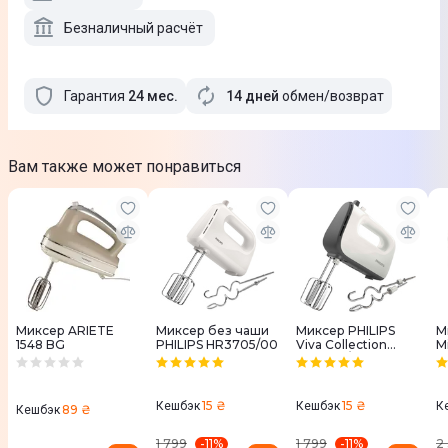
Безналичный расчёт
Гарантия
24
мес
.
14 дней
обмен/возврат
Вам также может понравиться
Миксер ARIETE
Миксер без чаши
Миксер PHILIPS
М
1548 BG
PHILIPS HR3705/00
Viva Collection
M
HR3740/00
15 ₴
15 ₴
Кешбэк
Кешбэк
К
89 ₴
Кешбэк
-
11
%
-
11
%
1 799
1 799
2