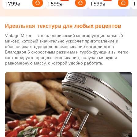
1 799
1 599
1 599
1
₴
₴
₴
Идеальная текстура для любых рецептов
Vintage Mixer — это электрический многофункциональный
миксер, который значительно ускоряет приготовление и
обеспечивает однородное смешивание ингредиентов.
Благодаря 5 скоростным режимам и турбо-функции вы легко
контролируете процесс смешивания, получая мягкую и
равномерную массу, с которой удобно работать.