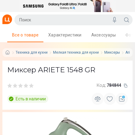
Все о товаре
Характеристики
Аксессуары
Фот
Техника для кухни
Мелкая техника для кухни
Миксеры
Ariet
Миксер ARIETE 1548 GR
Код:
784844
Есть в наличии