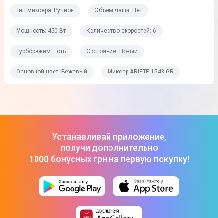
Тип миксера: Ручной
Объем чаши: Нет
Энергопитание
Мощность: 450 Вт
Количество скоростей: 6
Мощность
Турборежим: Есть
Состояние: Новый
450 Вт
Основной цвет: Бежевый
Миксер ARIETE 1548 GR
Количество скоростей
6
Турборежим
Есть
Устанавливай приложение,
получи дополнительно
Размеры и комплектация
1000 бонусных грн на первую покупку!
Состояние
Новый
Степень повреждения