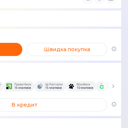
Швидка покупка
озстрочка Скибочка.
ПриватБанк
Це Розстрочка
Монобанк
А-Банк
15 платежів
15 платежів
10 платежів
10 платежів
В кредит