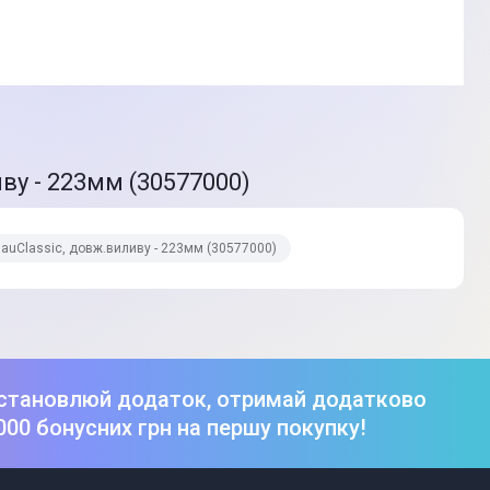
иву - 223мм (30577000)
BauClassic, довж.виливу - 223мм (30577000)
едставленого на фото, характеристики та комплектація
становлюй додаток, отримай додатково
. Подробиці уточнюйте у менеджера
000 бонусних грн на першу покупку!