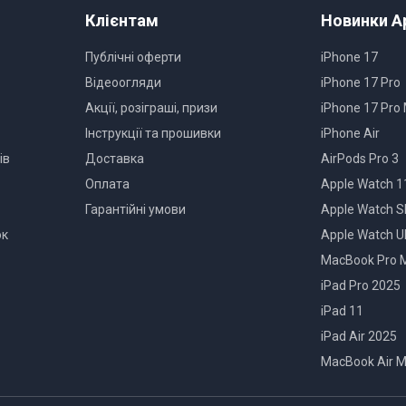
Клієнтам
Новинки A
Завантажити
(
798.55 KB
)
Публічні оферти
iPhone 17
Відеоогляди
iPhone 17 Pro
Акції, розіграші, призи
iPhone 17 Pro
Інструкції та прошивки
iPhone Air
ів
Доставка
AirPods Pro 3
Оплата
Apple Watch 1
Гарантійні умови
Apple Watch S
ок
Apple Watch Ul
MacBook Pro 
iPad Pro 2025
iPad 11
iPad Air 2025
MacBook Air 