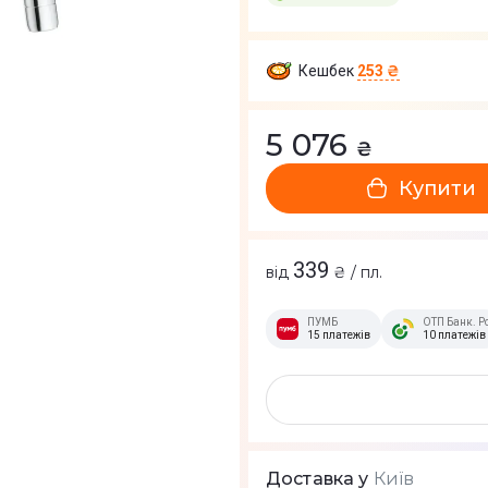
Кешбек
253 ₴
5 076
₴
Купити
339
від
₴ / пл.
ПУМБ
ОТП Банк. Р
15 платежів
10 платежів
Київ
Доставка у