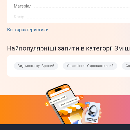
Матеріал
Колір
Всі характеристики
Фізичні характеристики
Найпопулярніші запити в категорії Зміш
Габарити в упаковці (ВхГ)
Вага в упаковці
Вид монтажу: Врізний
Управління: Одноважільний
Сп
Комплектація
Юридична інформація
Завантаження