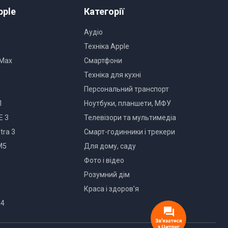
pple
Категорії
Аудіо
Техніка Apple
 Max
Смартфони
Техніка для кухні
Персональний транспорт
1
Ноутбуки, планшети, МФУ
E 3
Телевізори та мультимедіа
tra 3
Смарт-годинники і трекери
M5
Для дому, саду
Фото і відео
Розумний дім
Краса і здоров'я
M4