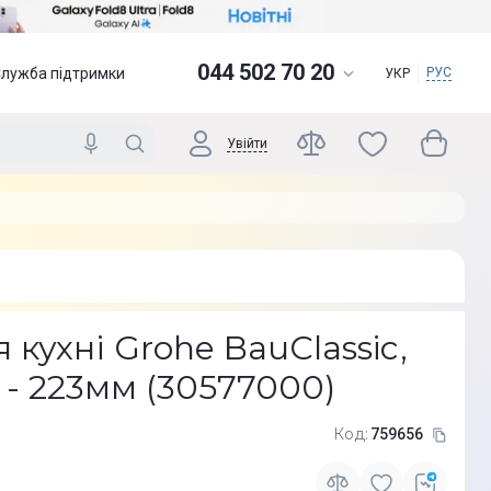
044 502 70 20
Служба підтримки
РУС
УКР
Увійти
 кухні Grohe BauClassic,
- 223мм (30577000)
Код:
759656