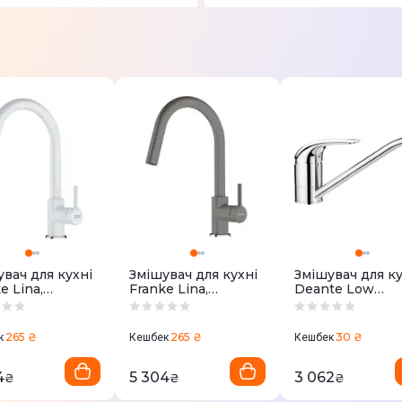
вач для кухні
Змішувач для кухні
Змішувач для ку
e Lina,
Franke Lina,
Deante Low
.виливу -
довж.виливу -
pressure,
м, витяжний
215мм, витяжний
довж.виливу -
0626.081)
(115.0626.057)
214мм, поворот
265 ₴
265 ₴
30 ₴
к
Кешбек
Кешбек
хром (BEZ_060
4
5 304
3 062
₴
₴
₴