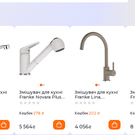
хні
Змішувач для кухні
Змішувач для кухні
Зм
Franke Novara Plus,
Franke Lina,
Fr
довж.виливу -
довжина виливу
д
240мм, витяжний
220 мм,
2
ний,
(115.0470.669)
поворотний
(1
278 ₴
202 ₴
Кешбек
Кешбек
Ке
H)
115.0626.028)
5 564
4 056
8
₴
₴