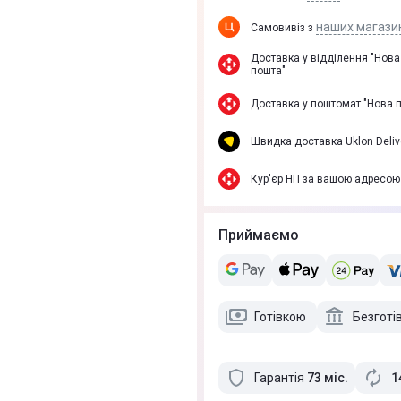
наших магази
Самовивіз з
Доставка у вiддiлення "Нова
пошта"
Доставка у поштомат "Нова 
Швидка доставка Uklon Deliv
Кур'єр НП за вашою адресою
Приймаємо
Готівкою
Безготі
Гарантія
73
міс
.
1