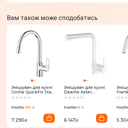
Вам також може сподобатись
Змішувач для кухні
Змішувач для кухні
Змішу
Grohe QuickFix Start
Deante Aster,
Frank
Flow, довж.виливу -
довж.виливу -
довж
215мм (30569000)
209мм,
215м
поворотний, білий
(115.
364 ₴
61 ₴
Кешбек
Кешбек
Кешбе
(BCA_A73M)
7 290
6 147
5 30
₴
₴