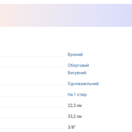
Врізний
Обертовий
Висувний
Одноважільний
На 1 отвір
22,3 см
33,2 см
3/8"