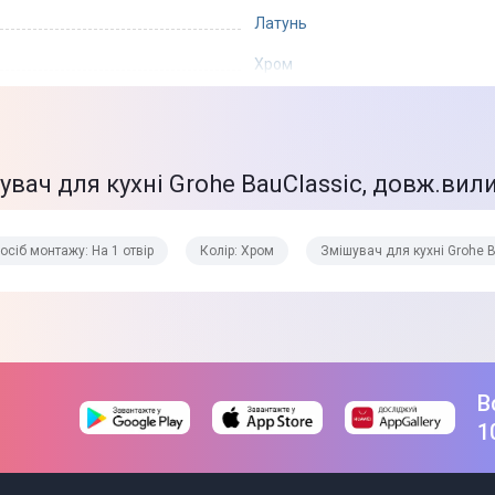
Латунь
Хром
увач для кухні Grohe BauClassic, довж.вил
6 х 26 х 46 см
1,3 кг
осіб монтажу: На 1 отвір
Колір: Хром
Змішувач для кухні Grohe 
Шланг для підключення
Кріпильний набір
Інструкція
Змішувач
Товар може відрізнятись від пр
В
можуть змінюватися виробником
1