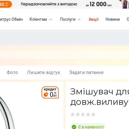
итрус Обмін
Клієнтам
Послуги
Акції
Новини
Фото
Лишити вiдгук
Задати питання
Змішувач для
довж.виливу 
Є в наявності