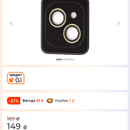
-
21
%
Вигода
40 ₴
Кешбек
7 ₴
189
₴
149
₴