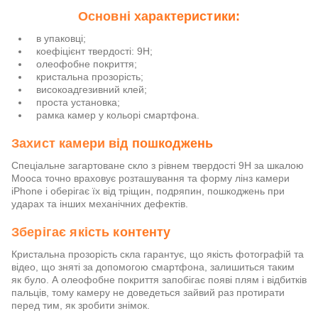
Основні характеристики:
в упаковці;
коефіцієнт твердості: 9Н;
олеофобне покриття;
кристальна прозорість;
високоадгезивний клей;
проста установка;
рамка камер у кольорі смартфона.
Захист камери від пошкоджень
Спеціальне загартоване скло з рівнем твердості 9Н за шкалою
Мооса точно враховує розташування та форму лінз камери
iPhone і оберігає їх від тріщин, подряпин, пошкоджень при
ударах та інших механічних дефектів.
Зберігає якість контенту
Кристальна прозорість скла гарантує, що якість фотографій та
відео, що зняті за допомогою смартфона, залишиться таким
як було. А олеофобне покриття запобігає появі плям і відбитків
пальців, тому камеру не доведеться зайвий раз протирати
перед тим, як зробити знімок.