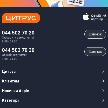
044 502 70 20
Дзвiнок
Оформити замовлення
9:00 - 21:00
044 503 70 30
Дзвiнок
Служба підтримки
9:00 - 21:00
Цитрус
Кар’єра
Клієнтам
Магазини
Публічні оферти
Новинки Apple
Для ЗМІ
Відеоогляди
iPhone 17
Категорії
Оптовим клієнтам
Акції, розіграші, призи
iPhone 17 Pro