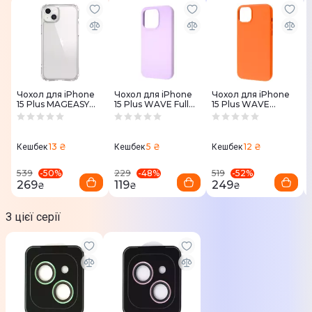
виробником. Подробиці уточнюйте у менеджера
Чохол для iPhone
Чохол для iPhone
Чохол для iPhone
15 Plus MAGEASY
15 Plus WAVE Full
15 Plus WAVE
ATOMS Transparent
Silicone Cover (lilac)
Premium Leather
(MPH567050TR23)
Edition Case with
MagSafe (orange)
13 ₴
5 ₴
12 ₴
Кешбек
Кешбек
Кешбек
-
50
%
-
48
%
-
52
%
539
229
519
269
119
249
₴
₴
₴
З цієї серії