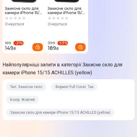
Захисне скло для
Захисне скло для
камери iPhone 15/15
камери iPhone 15/15
Plus ACHILLES
Plus ACHILLES (pink)
(green)
Очікується
Очікується
-
21
%
-
53
%
189
399
149
189
₴
₴
Найпопулярніші запити в категорії Захисне скло для
камери iPhone 15/15 ACHILLES (yellow)
Тип: Захисне скло
Формат Full Cover: Так
Колір: Жовтий
Захисне скло для камери iPhone 15/15 ACHILLES (yellow)