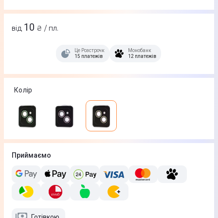
10
від
₴ / пл.
Це Розстрочка
Монобанк
15 платежів
12 платежів
Колір
Приймаємо
Готівкою