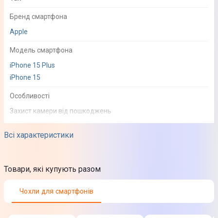
Бренд смартфона
Apple
Модель смартфона
iPhone 15 Plus
iPhone 15
Особливості
Захист камери від пошкоджень
Проста установка
Всі характеристики
Зберігає якість контенту
Колір
Товари, які купують разом
Жовтий
Юридична інформація
Чохли для смартфонів
Товар може відрізнятись від представленого на фото,
характеристики та комплектація можуть змінюватися