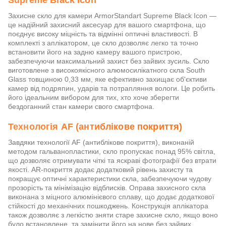
Supreme Black Icon
Захисне скло для камери ArmorStandart Supreme Black Icon —
це надійний захисний аксесуар для вашого смартфона, що
поєднує високу міцність та відмінні оптичні властивості. В
комплекті з аплікатором, це скло дозволяє легко та точно
встановити його на задню камеру вашого пристрою,
забезпечуючи максимальний захист без зайвих зусиль. Скло
виготовлене з високоякісного алюмосилікатного скла South
Glass товщиною 0,33 мм, яке ефективно захищає об'єктиви
камер від подряпин, ударів та потрапляння вологи. Це робить
його ідеальним вибором для тих, хто хоче зберегти
бездоганний стан камери свого смартфона.
Технологія AF (антиблікове покриття)
Завдяки технології AF (антиблікове покриття), виконаній
методом гальванопластики, скло пропускає понад 95% світла,
що дозволяє отримувати чіткі та яскраві фотографії без втрати
якості. AR-покриття додає додатковий рівень захисту та
покращує оптичні характеристики скла, забезпечуючи чудову
прозорість та мінімізацію відблисків. Оправа захисного скла
виконана з міцного алюмінієвого сплаву, що додає додаткової
стійкості до механічних пошкоджень. Конструкція аплікатора
також дозволяє з легкістю зняти старе захисне скло, якщо воно
було встановлене, та замінити його на нове без зайвих