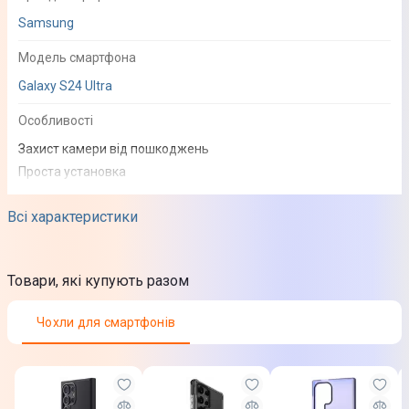
Samsung
Модель смартфона
Galaxy S24 Ultra
Особливості
Захист камери від пошкоджень
Проста установка
Зберігає якість контенту
Всі характеристики
Колір
Прозорий
Товари, які купують разом
Юридична інформація
Товар може відрізнятись від представленого на фото,
Чохли для смартфонів
характеристики та комплектація можуть змінюватися
виробником. Подробиці уточнюйте у менеджера