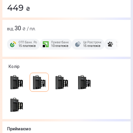
449
₴
30
від
₴ / пл.
ОТП Банк. Розстрочка Скибочка.
ПриватБанк
Це Розстрочка
Монобанк
15 платежів
10 платежів
15 платежів
12 платежів
Колір
Приймаємо