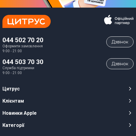
044 502 70 20
Дзвiнок
Оформити замовлення
9:00 - 21:00
044 503 70 30
Дзвiнок
Служба підтримки
9:00 - 21:00
Цитрус
Кар’єра
Клієнтам
Магазини
Публічні оферти
Новинки Apple
Для ЗМІ
Відеоогляди
iPhone 17
Категорії
Оптовим клієнтам
Акції, розіграші, призи
iPhone 17 Pro
Аудіо