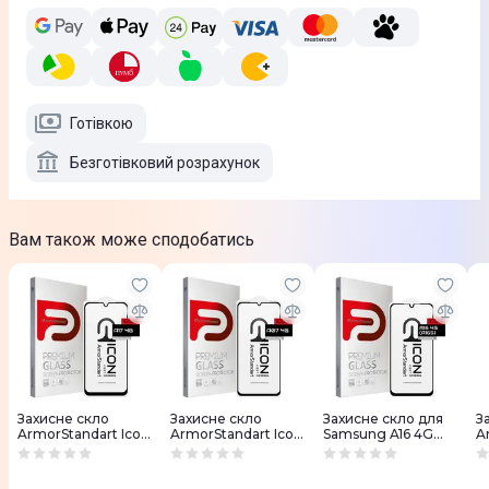
Готівкою
Безготівковий розрахунок
Вам також може сподобатись
Захисне скло
Захисне скло
Захисне скло для
З
ArmorStandart Icon
ArmorStandart Icon
Samsung A16 4G
A
для Samsung A17
для Samsung A07
ArmorStandart Icon
S
Black (ARM86507)
Black (ARM86508)
Black (80168)
д
(