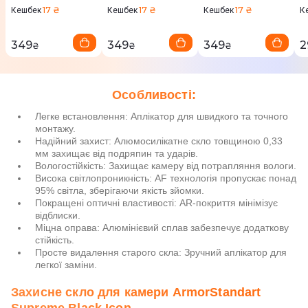
17 ₴
17 ₴
17 ₴
Кешбек
Кешбек
Кешбек
К
349
349
349
2
₴
₴
₴
Особливості:
Легке встановлення: Аплікатор для швидкого та точного
монтажу.
Надійний захист: Алюмосилікатне скло товщиною 0,33
мм захищає від подряпин та ударів.
Вологостійкість: Захищає камеру від потрапляння вологи.
Висока світлопроникність: AF технологія пропускає понад
95% світла, зберігаючи якість зйомки.
Покращені оптичні властивості: AR-покриття мінімізує
відблиски.
Міцна оправа: Алюмінієвий сплав забезпечує додаткову
стійкість.
Просте видалення старого скла: Зручний аплікатор для
легкої заміни.
Захисне скло для камери ArmorStandart