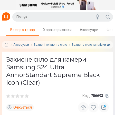
Все про товар
Характеристики
Аксесуари
Фот
Аксесуари
Захисні плівки та скло
Захисне скло та плівки для 
Захисне скло для камери
Samsung S24 Ultra
ArmorStandart Supreme Black
Icon (Clear)
Код:
756693
Очікується