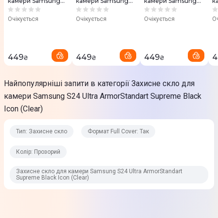
камери Samsung
камери Samsung
камери Samsung
к
S24 Ultra
S24 Ultra
S24 Ultra
S2
ArmorStandart
ArmorStandart
ArmorStandart
A
Очікується
Очікується
Очікується
О
Supreme Black Icon
Supreme Black Icon
Supreme Black Icon
S
(Black Titanium)
(Natural Titanium)
(Violet Titanium)
(
449
449
449
4
₴
₴
₴
Найпопулярніші запити в категорії Захисне скло для
камери Samsung S24 Ultra ArmorStandart Supreme Black
Icon (Clear)
Тип: Захисне скло
Формат Full Cover: Так
Колір: Прозорий
Захисне скло для камери Samsung S24 Ultra ArmorStandart
Supreme Black Icon (Clear)