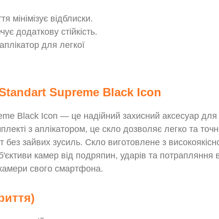
тя мінімізує відблиски.
ує додаткову стійкість.
аплікатор для легкої
tandart Supreme Black Icon
eme Black Icon — це надійний захисний аксесуар дл
комплекті з аплікатором, це скло дозволяє легко та т
 без зайвих зусиль. Скло виготовлене з високоякісн
'єктиви камер від подряпин, ударів та потрапляння 
 камери свого смартфона.
риття)