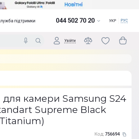
044 502 70 20
Служба підтримки
РУС
УКР
Увійти
о для камери Samsung S24
tandart Supreme Black
 Titanium)
Код:
756694