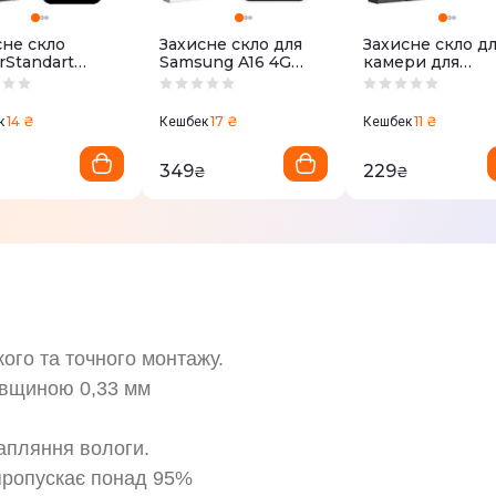
сне скло
Захисне скло для
Захисне скло д
rStandart
Samsung A16 4G
камери для
 Black Icon
ArmorStandart Icon
Samsung S25 Ult
Samsung S24
Black (80168)
ArmorStandart
76114)
Supreme Black 
14 ₴
17 ₴
11 ₴
к
Кешбек
Кешбек
Black Clear
(ARM83223)
349
229
₴
₴
₴
ого та точного монтажу.
овщиною 0,33 мм
рапляння вологи.
 пропускає понад 95%