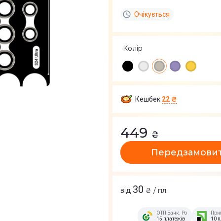
Очікується
Колір
Кешбек
22 ₴
449
₴
Передзамови
30
від
₴ / пл.
ОТП Банк. Розстрочка Скиб
При
15 платежів
10 