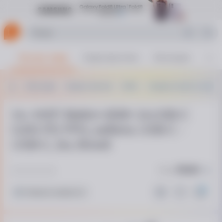
Все про товар
Характеристики
Аксесуари
Фот
Аксесуари
Зарядні пристрої
Belkin
Сумарна кількість портів: 
Ун. МЗП Belkin 65Вт 2хUSB-С
GAN PD PPS, кабель USB-С -
USB-C, 2м, білий
Код:
783283
Немає в наявності