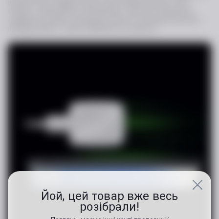
використання завдяки захисту від стрибків напруги, піків
напруги, надлишкової температури, короткого замикання,
надмірного струму, перешкод сигналу та електростатичного
розряду (ESD), а також обмеження потужності.
Йой, цей товар вже весь
розібрали!