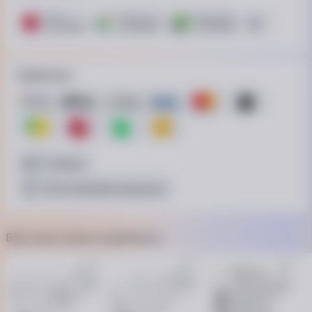
ПУМБ
ОТП Банк. Розстрочка Скибочка.
ПриватБанк
Це Розстроч
12 платежів
10 платежів
12 платежів
15 платежів
Приймаємо
Готівкою
Безготівковий розрахунок
Вам також може сподобатись