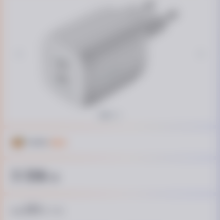
Кешбек
166 ₴
3 336
₴
223
від
₴ / пл.