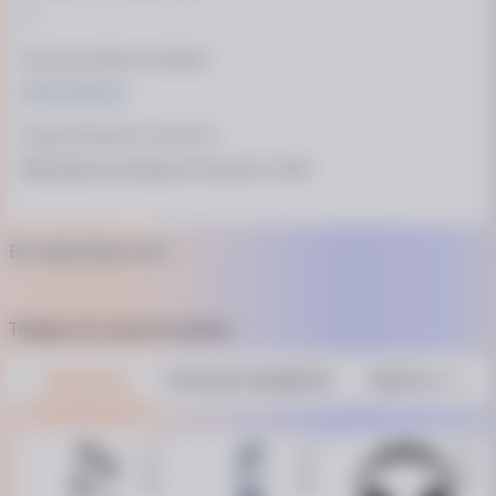
2
Функція швидкої зарядки
Power Delivery
Вхідна/вихідна потужність
Максимальна вихідна потужність: 65 Вт
Особливості
Вбудований захист перевантаження та короткого замикання
Всі характеристики
Габарити і дизайн
Товари, які купують разом
Колір моделі
Навушники
Чохли для смартфонів
Захисне скло та
Білий
Габарити
64,49 х 38 х 38 мм