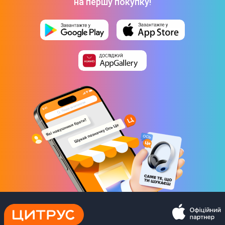
Ні
на першу покупку!
Сенсор диму (автовключення)
Ні
Освітлення
Тип лампи
Світлодіодна
Кількість ламп
2
Фізичні характеристики
Діаметр воздуховоду
15 см
Матеріал корпусу