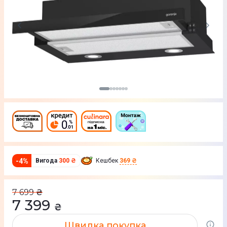
-
4
%
Вигода
300 ₴
Кешбек
369 ₴
7 699
₴
7 399
₴
Швидка покупка