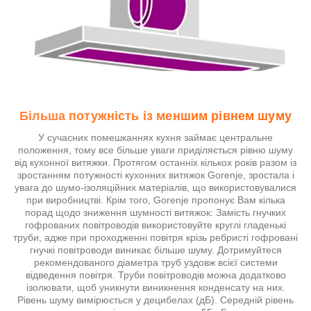
Більша потужність із меншим рівнем шуму
У сучасних помешканнях кухня займає центральне
положення, тому все більше уваги приділяється рівню шуму
від кухонної витяжки. Протягом останніх кількох років разом із
зростанням потужності кухонних витяжок Gorenje, зростала і
увага до шумо-ізоляційних матеріалів, що використовувалися
при виробництві. Крім того, Gorenje пропонує Вам кілька
порад щодо зниження шумності витяжок: Замість гнучких
гофрованих повітроводів використовуйте круглі гладенькі
труби, адже при проходженні повітря крізь ребристі гофровані
гнучкі повітроводи виникає більше шуму. Дотримуйтеся
рекомендованого діаметра труб уздовж всієї системи
відведення повітря. Труби повітроводів можна додатково
ізолювати, щоб уникнути виникнення конденсату на них.
Рівень шуму вимірюється у децибелах (дБ). Середній рівень