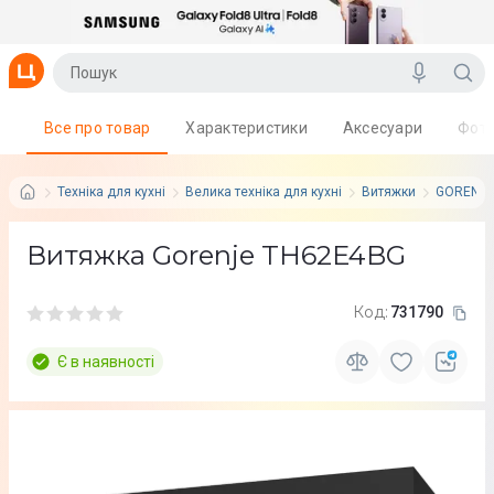
Все про товар
Характеристики
Аксесуари
Фот
Техніка для кухні
Велика техніка для кухні
Витяжки
GORENJ
Витяжка Gorenje TH62E4BG
Код:
731790
Є в наявності