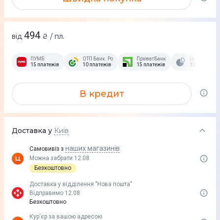
494
від
₴ / пл.
ПУМБ
ОТП Банк. Розстрочка Скибочка.
ПриватБанк
Це Розстроч
15 платежів
10 платежів
15 платежів
15 платежів
В кредит
Доставка у
Київ
наших магазинів
Самовивіз з
Можна забрати 12.08
Безкоштовно
Доставка у вiддiлення "Нова пошта"
Відправимо 12.08
Безкоштовно
Кур'єр за вашою адресою