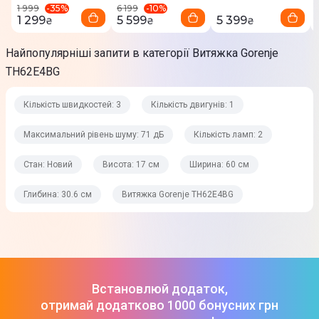
-
35
%
-
10
%
1 999
6 199
Клас ефективності фільтрації жирів: B
1 299
5 599
5 399
₴
₴
₴
Алюмінієвий фільтр, що миється, з поліуретановою піною
Найпопулярніші запити в категорії Витяжка Gorenje
Стан
TH62E4BG
Новий
Кількість швидкостей: 3
Кількість двигунів: 1
Експлуатація
Максимальний рівень шуму: 71 дБ
Кількість ламп: 2
Управління
Стан: Новий
Висота: 17 см
Ширина: 60 см
Управління кнопками
Глибина: 30.6 см
Витяжка Gorenje TH62E4BG
Максимальний рівень шуму
71 дБ
Дисплей
Ні
Встановлюй додаток,
Таймер
отримай додатково 1000 бонусних грн