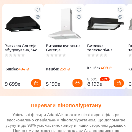
Витяжка Gorenje
Витяжка купольна
Витяжка
В
вбудовувана, 54см,
Gorenje
телескопічна
т
370м.куб/год,
WHC629E4W
Gorenje TH64E4BG
G
чорний
409 ₴
Кешбек
484 ₴
259 ₴
Кешбек
Кешбек
К
-
2
%
8 399
9 699
5 199
8 199
6
₴
₴
₴
Переваги пінополіуретану
Унікальні фільтри AdaptAir та алюмінієві жирові фільтри
вдосконалено спеціальним пінополіуретаном, що допомагає
усунути до 98% усіх частинок жиру й інших сторонніх домішок.
При цьому витяжка відповідає класу A за ефективністю