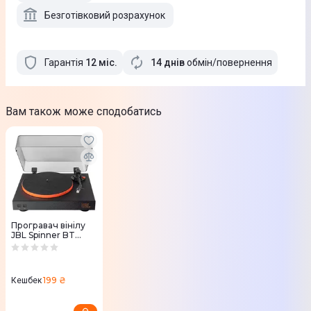
Безготівковий розрахунок
Гарантія
12
міс
.
14 днів
обмін/повернення
Вам також може сподобатись
Програвач вінілу
JBL Spinner BT
(Black Orange)
JBLSPINNERBTBLK
EU
199 ₴
Кешбек