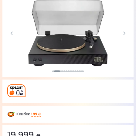
Кешбек
199 ₴
19 999
₴