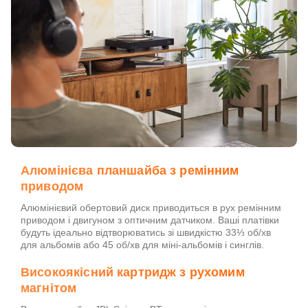
Алюмінієва планшайба з ремінним
приводом
Алюмінієвий обертовий диск приводиться в рух ремінним
приводом і двигуном з оптичним датчиком. Ваші платівки
будуть ідеально відтворюватись зі швидкістю 33⅓ об/хв
для альбомів або 45 об/хв для міні-альбомів і синглів.
Високоякісний картридж з рухомим
магнітом