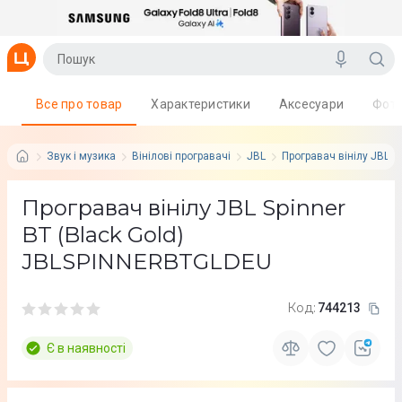
Все про товар
Характеристики
Аксесуари
Фот
Звук і музика
Вінілові програвачі
JBL
Програвач вінілу JBL S
Програвач вінілу JBL Spinner
BT (Black Gold)
JBLSPINNERBTGLDEU
Код:
744213
Є в наявності