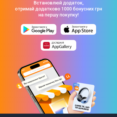
Встановлюй додаток,
Матеріал столу
отримай додатково 1000 бонусних грн
МДФ
на першу покупку!
Особливості
Вбудований фонокоректор
Фізичні характеристики
Габарити (ВхШхГ)
15,5 x 43,5 x 36,8 см
Вага
5,3 кг
Комплектація
Інструкція користувача
Кришка від пилу та 2 петлі
Блок живлення