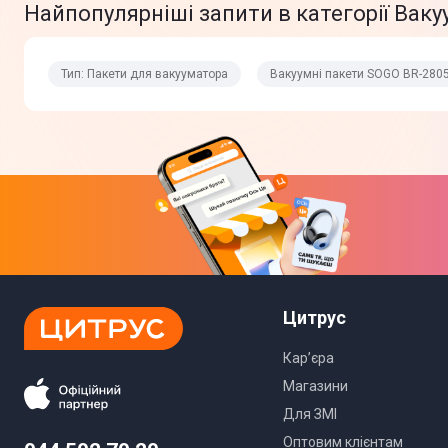
Найпопулярніші запити в категорії Вак
Тип: Пакети для вакууматора
Вакуумні пакети SOGO BR-280
Цитрус
Кар’єра
Магазини
Для ЗМІ
Оптовим клієнтам