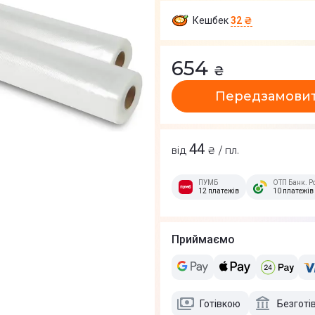
Кешбек
32 ₴
654
₴
Передзамови
44
від
₴ / пл.
ПУМБ
ОТП Банк. Р
12 платежів
10 платежів
Приймаємо
Готівкою
Безготі