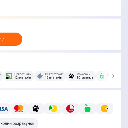
ти
озстрочка Скибочка.
ПриватБанк
Це Розстрочка
Монобанк
А-Банк
12 платежів
15 платежів
10 платежів
10 платежів
вковий розрахунок