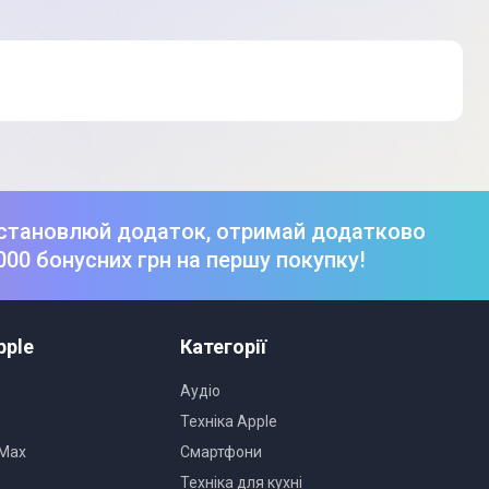
становлюй додаток, отримай додатково
000 бонусних грн на першу покупку!
pple
Категорії
Аудіо
Техніка Apple
 Max
Смартфони
Техніка для кухні