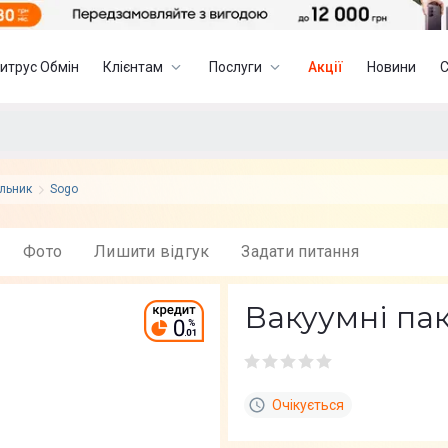
итрус Обмін
Клієнтам
Послуги
Акції
Новини
льник
Sogo
Фото
Лишити вiдгук
Задати питання
Вакуумні па
Очікується