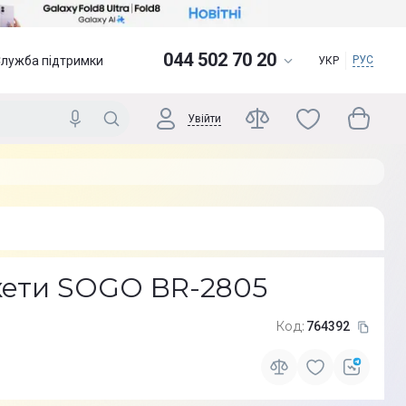
044 502 70 20
Служба підтримки
РУС
УКР
Увійти
кети SOGO BR-2805
Код:
764392