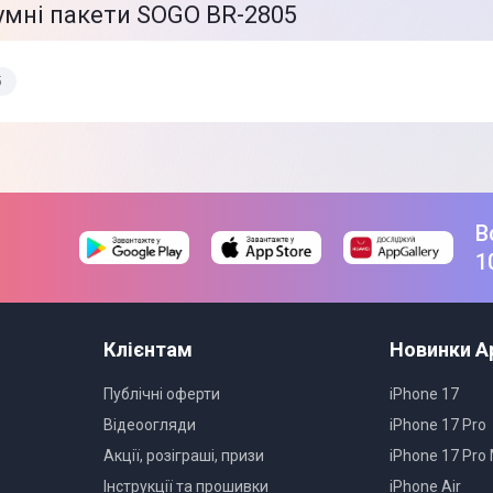
уумні пакети SOGO BR-2805
5
В
1
Клієнтам
Новинки A
Публічні оферти
iPhone 17
Відеоогляди
iPhone 17 Pro
Акції, розіграші, призи
iPhone 17 Pro
Інструкції та прошивки
iPhone Air