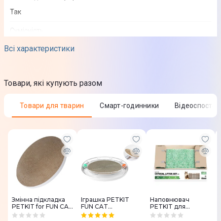
Так
Сумісність
Android, iOS
Всі характеристики
Використання на вулиці
Ні
Товари, які купують разом
Особливості
Товари для тварин
Смарт-годинники
Відеоспосте
Робота з Google Home та Amazon Alexa; Стандартний
європейський штепсель
Живлення
Джерело живлення
Від мережі
Змінна підкладка
Іграшка PETKIT
Наповнювач
PETKIT for FUN CAT
FUN CAT
PETKIT для
4 in 1
SCRATCHER 4 in 1
PUROBOT
Габарити і вага
CRYSTAL DUO