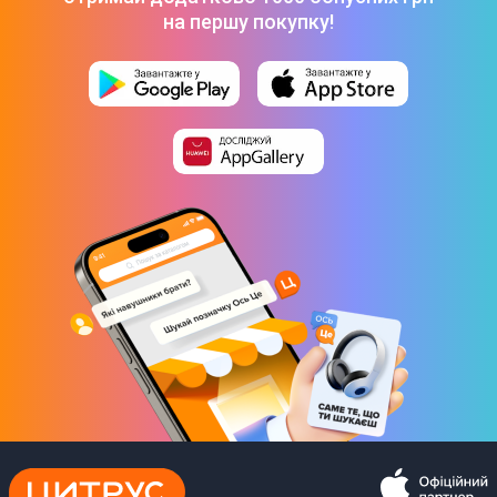
на першу покупку!
Завантажити
(
265.15 KB
)