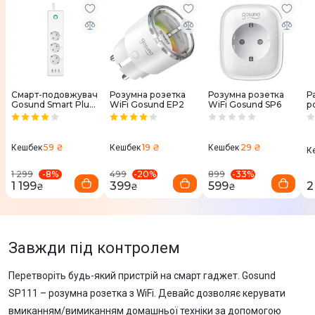
Смарт-подовжувач
Розумна розетка
Розумна розетка
Р
Gosund Smart Plug
WiFi Gosund EP2
WiFi Gosund SP6
р
P1 White
A
59 ₴
19 ₴
29 ₴
Кешбек
Кешбек
Кешбек
К
-
8
%
-
20
%
-
33
%
1 299
499
899
1 199
399
599
2
₴
₴
₴
Завжди під контролем
Перетворіть будь-який пристрій на смарт гаджет. Gosund
SP111 – розумна розетка з WiFi. Девайс дозволяє керувати
вмиканням/вимиканням домашньої техніки за допомогою