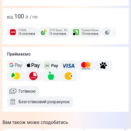
100
від
₴ / пл.
ПУМБ
ОТП Банк. Розстрочка Скибочка.
ПриватБанк
Це Розстроч
15 платежів
15 платежів
10 платежів
15 платежів
Приймаємо
Готівкою
Безготівковий розрахунок
Вам також може сподобатись