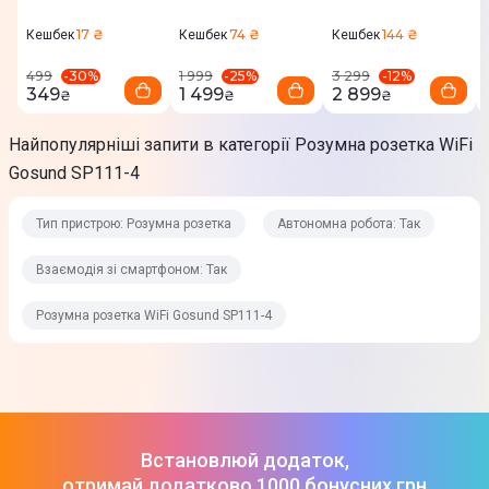
Fresh Green (сет 4
шт) C02
17 ₴
74 ₴
144 ₴
Кешбек
Кешбек
Кешбек
Габариты (ШхВхГ)
-
30
%
-
25
%
-
12
%
499
1 999
3 299
79 x 48 x 46 мм
349
1 499
2 899
₴
₴
₴
Вага
Найпопулярніші запити в категорії Розумна розетка WiFi
18,1 г
Gosund SP111-4
Колір
Тип пристрою: Розумна розетка
Автономна робота: Так
Білий
Взаємодія зі смартфоном: Так
Матеріал
Пластик
Розумна розетка WiFi Gosund SP111-4
Комплектація
Розумна розетка - 4 шт
Завантаження
Встановлюй додаток,
отримай додатково 1000 бонусних грн
Iнструкцiя