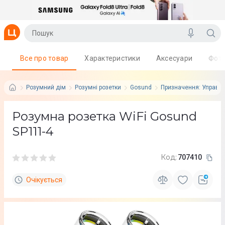
Все про товар
Характеристики
Аксесуари
Фот
Розумний дім
Розумні розетки
Gosund
Призначення: Управл
Розумна розетка WiFi Gosund
SP111-4
Код:
707410
Очікується