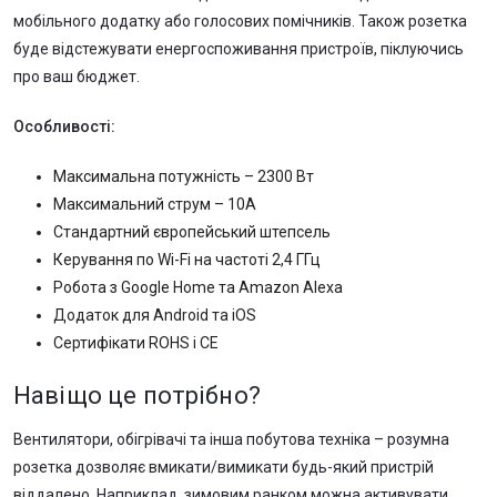
мобільного додатку або голосових помічників. Також розетка
буде відстежувати енергоспоживання пристроїв, піклуючись
про ваш бюджет.
Особливості:
Максимальна потужність – 2300 Вт
Максимальний струм – 10А
Стандартний європейський штепсель
Керування по Wi-Fi на частоті 2,4 ГГц
Робота з Google Home та Amazon Alexa
Додаток для Android та iOS
Сертифікати ROHS і CE
Навіщо це потрібно?
Вентилятори, обігрівачі та інша побутова техніка – розумна
розетка дозволяє вмикати/вимикати будь-який пристрій
віддалено. Наприклад, зимовим ранком можна активувати