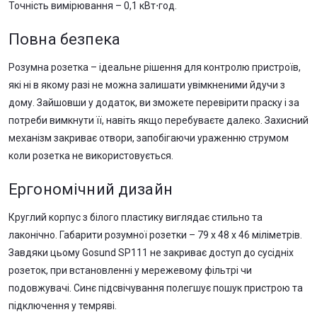
Точність вимірювання – 0,1 кВт⋅год.
Повна безпека
Розумна розетка – ідеальне рішення для контролю пристроїв,
які ні в якому разі не можна залишати увімкненими йдучи з
дому. Зайшовши у додаток, ви зможете перевірити праску і за
потреби вимкнути її, навіть якщо перебуваєте далеко. Захисний
механізм закриває отвори, запобігаючи ураженню струмом
коли розетка не використовується.
Ергономічний дизайн
Круглий корпус з білого пластику виглядає стильно та
лаконічно. Габарити розумної розетки – 79 х 48 х 46 міліметрів.
Завдяки цьому Gosund SP111 не закриває доступ до сусідніх
розеток, при встановленні у мережевому фільтрі чи
подовжувачі. Синє підсвічування полегшує пошук пристрою та
підключення у темряві.