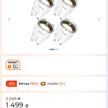
-
33
%
Вигода
750 ₴
Кешбек
74 ₴
2 249
₴
1 499
₴