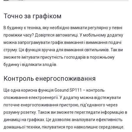
Точно за графіком
В будинку є техніка, яку необхідно вмикати регулярно у певні
проміжки часу? Довіртеся автоматиці. У мобільному додатку
можна запрограмувати графік вмикання і вимикання подачі
струму. Ця функція зручна для вмикання світильників. Так ви
зможете імітувати присутність господарів в порожньому
будинку і відлякати злодіїв.
Контроль енергоспоживання
Ще одна корисна функція Gosund SP111 – контроль
споживання електроенергії. У додатку можна відстежувати
поточне енергоспоживання пристрою, під’єднаного через
розумну розетку. Також ви зможете переглядати інформацію в
динаміці на графіках. Це дозволяє аналізувати ефективність
домашньої техніки, піклуватися про навколишнє середовище.