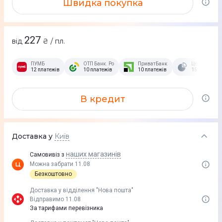
Швидка покупка
227
від
₴ / пл.
ПУМБ
ОТП Банк. Розстрочка Скибочка.
ПриватБанк
Це Розстроч
12 платежів
10 платежів
10 платежів
15 платежів
В кредит
Доставка у
Київ
наших магазинів
Самовивіз з
Можна забрати 11.08
Безкоштовно
Доставка у вiддiлення "Нова пошта"
Відправимо 11.08
За тарифами перевізника