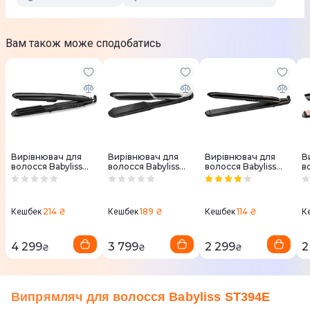
Вам також може сподобатись
Вирівнювач для
Вирівнювач для
Вирівнювач для
В
волосся Babyliss
волосся Babyliss
волосся Babyliss
в
Steam Straight
Sleek Control
Super Shine ST250E
S
ST492E
ST397E
S
214 ₴
189 ₴
114 ₴
Кешбек
Кешбек
Кешбек
К
4 299
3 799
2 299
2
₴
₴
₴
Випрямляч для волосся Babyliss ST394E