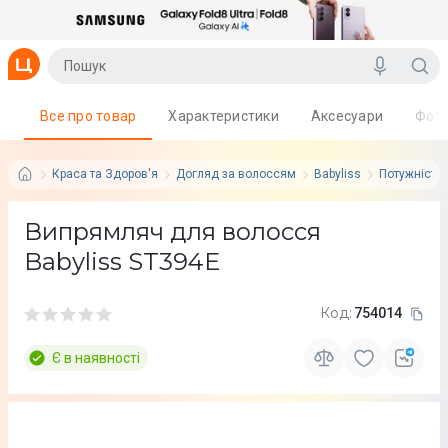
Все про товар
Характеристики
Аксесуари
Фот
Краса та Здоров'я
Догляд за волоссям
Babyliss
Потужність:
Випрямляч для волосся
Babyliss ST394E
Код:
754014
Є в наявності