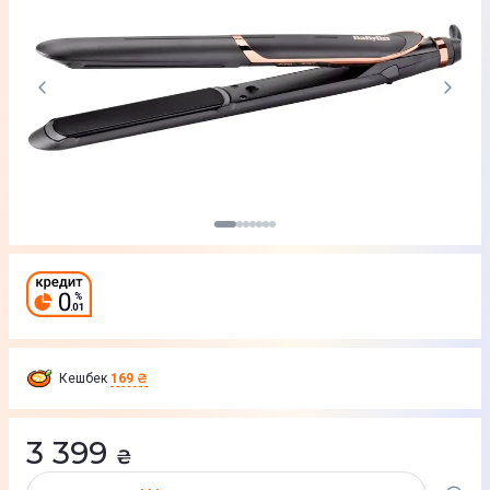
Кешбек
169 ₴
3 399
₴