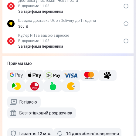
Доставка у поштомат "Нова пошта"
Відправимо 11.08
За тарифами перевізника
Швидка доставка Uklon Delivery до 1 години
300 ₴
Кур'єр НП за вашою адресою
Відправимо 11.08
За тарифами перевізника
Приймаємо
Готівкою
Безготівковий розрахунок
Гарантія
12
міс
.
14 днів
обмін/повернення