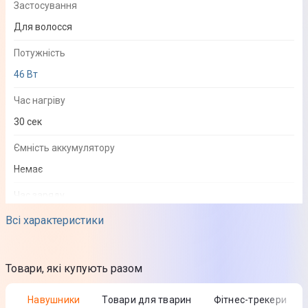
Застосування
Для волосся
Потужність
46 Вт
Час нагріву
30 сек
Ємність аккумулятору
Немає
Час заряду
Робота від мережі
Всі характеристики
Час роботи без проводу
Робота від мережі
Товари, які купують разом
Кількість температурних режимів
Навушники
Товари для тварин
Фітнес-трекери