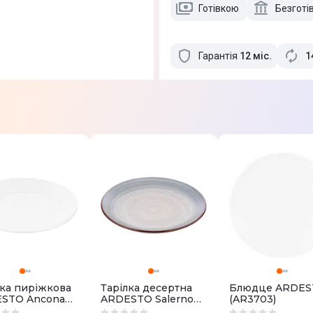
Готівкою
Безготі
Гарантія
12
міс
.
1
лка пиріжкова
Тарілка десертна
Блюдце ARDES
STO Ancona
ARDESTO Salerno
(AR3703)
52)
(AR1219SG)