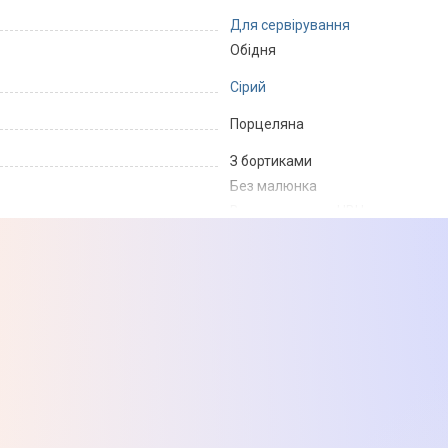
Для сервірування
Обідня
Сірий
Порцеляна
З бортиками
Без малюнка
Використання у НВЧ
Тарілка обідня
Товар може відрізнятись від пр
можуть змінюватися виробником