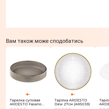
Вам також може сподобатись
Тарелка суповая
Тарілка ARDESTO
Тарі
ARDESTO Fasano
Dew 27см (AR5039)
ARDE
AR0420GB
(AR35