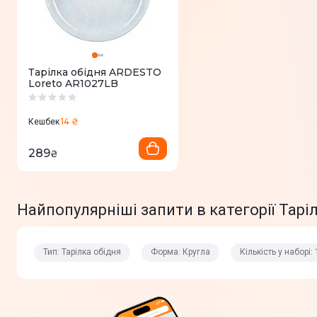
Тарілка обідня ARDESTO
Loreto AR1027LB
14 ₴
Кешбек
289
₴
Найпопулярніші запити в категорії Тар
Тип: Тарілка обідня
Форма: Кругла
Кількість у наборі: 