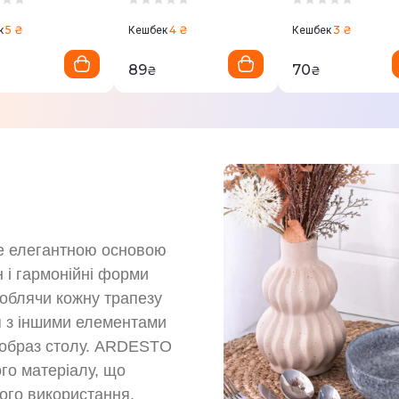
5 ₴
4 ₴
3 ₴
к
Кешбек
Кешбек
89
70
₴
₴
е елегантною основою
 і гармонійні форми
роблячи кожну трапезу
я з іншими елементами
 образ столу. ARDESTO
ого матеріалу, що
ного використання.