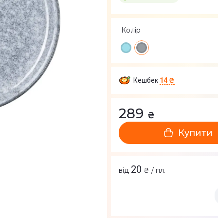
Колір
Кешбек
14 ₴
289
₴
Купити
20
від
₴ / пл.