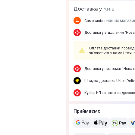
Київ
Доставка у
наших магази
Самовивіз з
Доставка у вiддiлення "Нова
Оплата доставки проводи
зв’яжеться з вами і точ
Доставка у поштомат "Нова 
Швидка доставка Uklon Deliv
Кур'єр НП за вашою адресою
Приймаємо