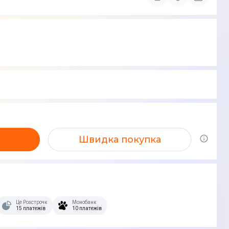
Швидка покупка
Це Розстрочка
Монобанк
15 платежів
10 платежів