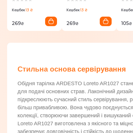
13 ₴
13 ₴
Кешбек
Кешбек
Кешбе
269
269
105
₴
₴
₴
Стильна основа сервірування
Обідня тарілка ARDESTO Loreto AR1027 стан
для подачі основних страв. Лаконічний дизайн
підкреслюють сучасний стиль сервірування, 
більш привабливою. Вона чудово поєднуєтьс
колекції, створюючи завершений і вишуканий
Loreto AR1027 виготовлена з якісного та міцн
забезпечує довговічність і стійкість до щоден