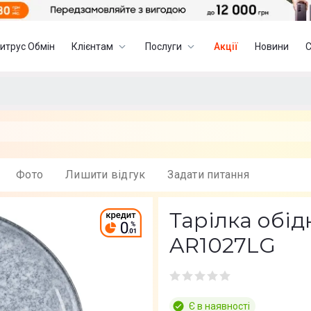
итрус Обмін
Клієнтам
Послуги
Акції
Новини
Фото
Лишити вiдгук
Задати питання
Тарілка обі
AR1027LG
Є в наявності