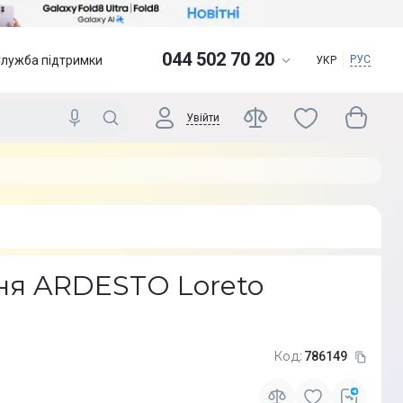
044 502 70 20
Служба підтримки
РУС
УКР
Увійти
дня ARDESTO Loreto
Код:
786149