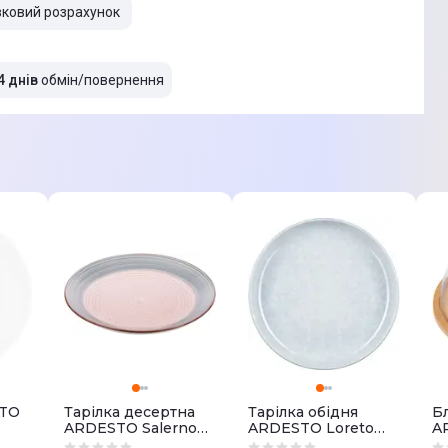
вковий розрахунок
4 днів
обмін/повернення
TO
Тарілка десертна
Тарілка обідня
Б
ARDESTO Salerno
ARDESTO Loreto
A
(AR1119SP)
AR1027LB
A