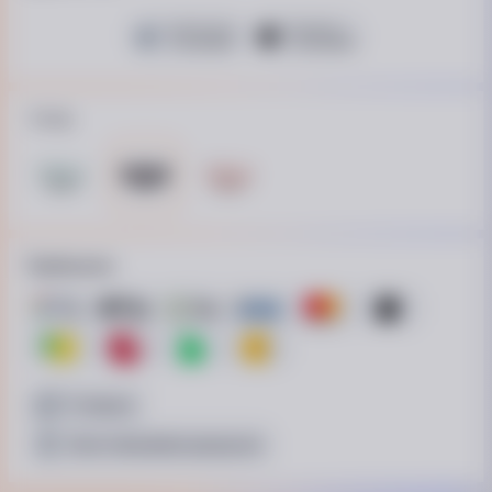
Це Розстрочка
Монобанк
15 платежів
10 платежів
Колір
Приймаємо
Готівкою
Безготівковий розрахунок