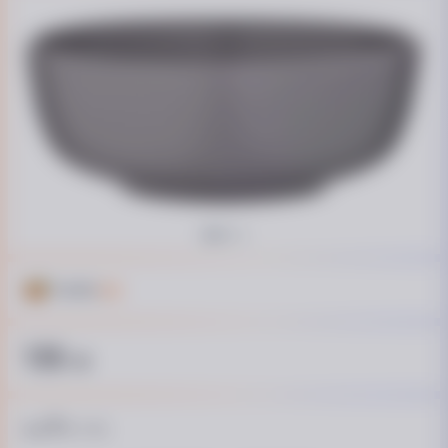
Кешбек
6 ₴
135
₴
9
від
₴ / пл.