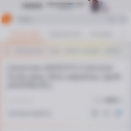
Все про товар
Характеристики
Аксесуари
Фот
Техніка для кухні
Посуд
Тарілки та салатники
ARDESTO
Салатник ARDESTO Cremona
Dusty grey, 16см, кераміка, сірий
(AR2916GRC)
Код:
758285
Немає в наявності