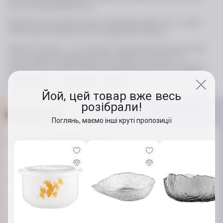
при частому використанні.
Підходить для використання в мікрохвильовій печі, а також
легко миється вручну або посудомийній машині.
Ardesto Cremona – це стильний і практичний аксесуар, який
стане чудовим подарунком для любителів якісного та
елегантного посуду. Створіть атмосферу затишку та свіжості
на вашій кухні із салатником Ardesto Cremona – поєднання
практичності та витонченого дизайну!
Йой, цей товар вже весь
розібрали!
Характеристики
Поглянь, маємо інші круті пропозиції
Основні характеристики
Тип
Салатник
Форма
Кругла