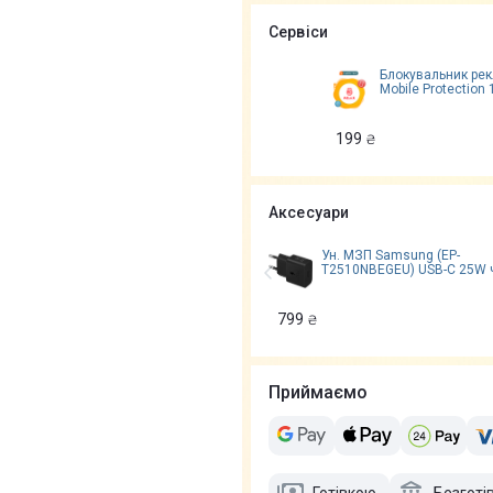
Сервіси
Блокувальник ре
Mobile Protection 
199
₴
Аксесуари
Ун. МЗП Samsung (EP-
T2510NBEGEU) USB-C 25W 
799
₴
Приймаємо