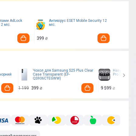
клами AdLock
Антивірус ESET Mobile Security 12
12 міс.
міс.
399
₴
Чохол для Samsung S25 Plus Clear
Навушники S
чорний
Case Transparent (EF-
Pro (Silver)
QS936CTEGWW)
1 199
399
9 599
₴
₴