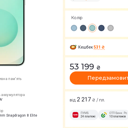
Колір
Кешбек
531 ₴
53 199
₴
Передзамови
ивна пам'ять
ь аккумулятора
2 217
Аг
від
₴ / пл.
ор
ПУМБ
ОТП Банк. Ро
m Snapdragon 8 Elite
24 платежі
10 платежів