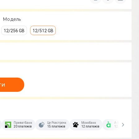
Модель
12/256 GB
12/512 GB
ти
зстрочка Скибочка.
ПриватБанк
Це Розстрочка
Монобанк
А-Банк
20 платежів
15 платежів
12 платежів
12 платежів