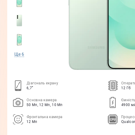
Ще
6
Діагональ екрану
Операт
6,7"
12 Гб
Основна камера
Ємніст
50 Мп, 12 Мп, 10 Мп
4900 м
Фронтальна камера
Процес
12 Мп
Qualcom