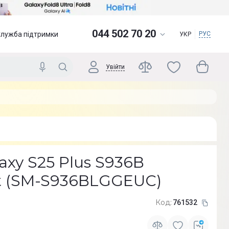
044 502 70 20
Служба підтримки
РУС
УКР
Увійти
xy S25 Plus S936B
nt (SM-S936BLGGEUC)
Код:
761532