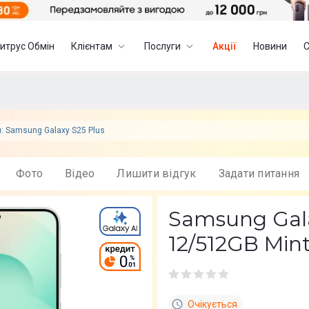
итрус Обмін
Клієнтам
Послуги
Акції
Новини
я: Samsung Galaxy S25 Plus
Фото
Вiдео
Лишити вiдгук
Задати питання
Samsung Gala
12/512GB Mi
Очікується