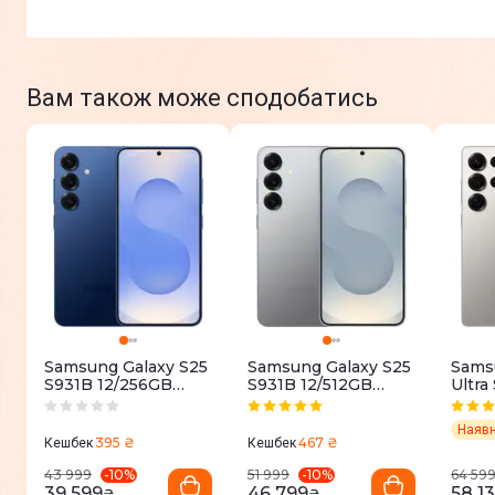
Вам також може сподобатись
Samsung Galaxy S25
Samsung Galaxy S25
Sams
S931B 12/256GB
S931B 12/512GB
Ultra
Navy (SM-
Silver Shadow (SM-
12/51
S931BDBGEUC)
S931BZSHEUC)
Grey 
S938
395 ₴
467 ₴
Кешбек
Кешбек
-
10
%
-
10
%
43 999
51 999
64 59
39 599
46 799
58 1
₴
₴