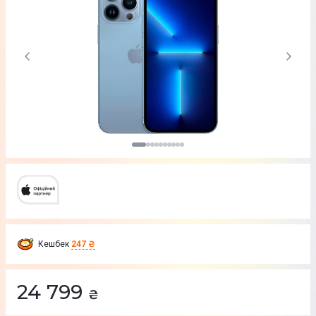
Кешбек
247 ₴
24 799
₴