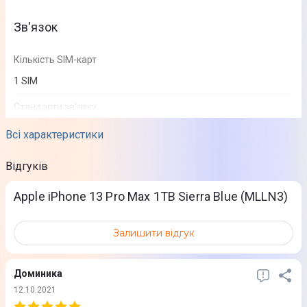
Зв'язок
Кількість SIM-карт
1 SIM
Стандарти зв'язку
2G
Всі характеристики
3G
4G (LTE)
Відгуків
5G
Apple iPhone 13 Pro Max 1TB Sierra Blue (MLLN3)
Екран
Залишити відгук
Тип екрану
OLED
Доминика
12.10.2021
Діагональ екрану