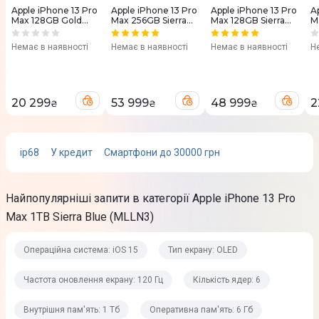
Apple iPhone 13 Pro
Apple iPhone 13 Pro
Apple iPhone 13 Pro
A
Max 128GB Gold
Max 256GB Sierra
Max 128GB Sierra
M
Підтримка карток пам'яті
(MLL83)
Blue (MLLE3)
Blue (MLL93)
G
Ні
Немає в наявності
Немає в наявності
Немає в наявності
Н
Основна камера
20 299
53 999
48 999
2
₴
₴
₴
Основна камера
12 Мп, 12 Мп, 12 Мп
ip68
У кредит
Смартфони до 30000 грн
Кількість модулів основної камери
3
Найпопулярніші запити в категорії Apple iPhone 13 Pro
Max 1TB Sierra Blue (MLLN3)
Діафрагма
f/2,8 + f/1,5 + f/1,8
Операційна система: iOS 15
Тип екрану: OLED
Запис відео
Частота оновлення екрану: 120 Гц
Кількість ядер: 6
4K UHD (3840 x 2160), 60fps
Внутрішня пам'ять: 1 Тб
Оперативна пам'ять: 6 Гб
Автофокусування