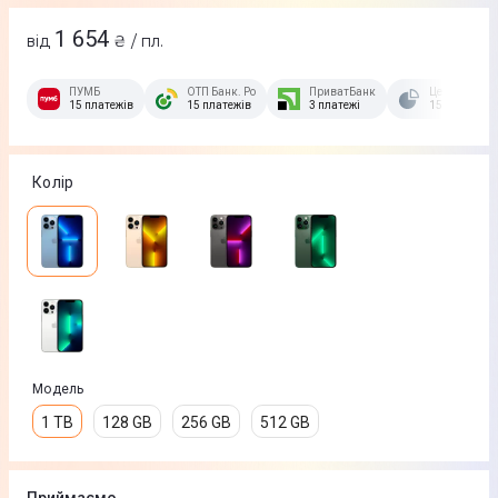
1 654
від
₴ / пл.
ПУМБ
ОТП Банк. Розстрочка Скибочка.
ПриватБанк
Це Розстроч
15 платежів
15 платежів
3 платежі
15 платежів
Колір
Модель
1 TB
128 GB
256 GB
512 GB