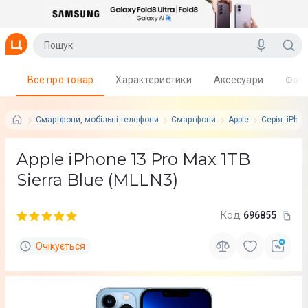
Все про товар
Характеристики
Аксесуари
Фот
Смартфони, мобільні телефони
Смартфони
Apple
Серія: iPho
Apple iPhone 13 Pro Max 1TB
Sierra Blue (MLLN3)
Код:
696855
Очікується