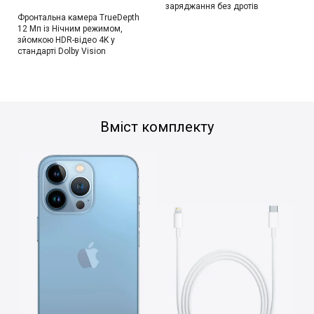
заряджання без дротів
Фронтальна камера TrueDepth
12 Мп із Нічним режимом,
зйомкою HDR-відео 4K у
стандарті Dolby Vision
Вміст комплекту