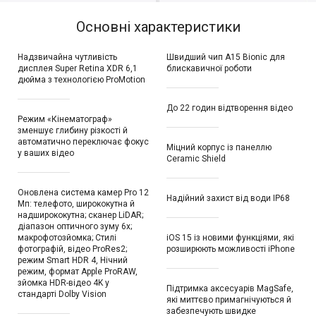
Основні характеристики
Надзвичайна чутливість
Швидший чип A15 Bionic для
дисплея Super Retina XDR 6,1
блискавичної роботи
дюйма з технологією ProMotion
До 22 годин відтворення відео
Режим «Кінематограф»
зменшує глибину різкості й
автоматично переключає фокус
Міцний корпус із панеллю
у ваших відео
Ceramic Shield
Оновлена система камер Pro 12
Надійний захист від води IP68
Мп: телефото, ширококутна й
надширококутна; сканер LiDAR;
діапазон оптичного зуму 6x;
макрофотозйомка; Стилі
iOS 15 із новими функціями, які
фотографій, відео ProRes2;
розширюють можливості iPhone
режим Smart HDR 4, Нічний
режим, формат Apple ProRAW,
зйомка HDR-відео 4K у
Підтримка аксесуарів MagSafe,
стандарті Dolby Vision
які миттєво примагнічуються й
забезпечують швидке