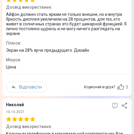
6,7"
Досвід використання
:
Айфон должен стать ярким не только внешне, но и внутри.
Роздільна здатність екрана, PX
Яркость дисплея увеличили на 28 процентов, для тех, кто
живет в солнечных странах это будет шикарной функцией. Я
2778 x 1284
лично постоянно щурюсь и не могу ничего разглядеть на
экране.
Частота оновлення екрану
Плюси
:
120 Гц
Экран на 28% ярче предыдущего. Дизайн
Щільність пікселів, PPI
Мінуси
:
458
Цена
Захист скла
Відповісти
3
Корисний відгук?
Так
Кількість кольорів
Николай
16 млн
10.10.2021
Співвідношення сторін
Досвід використання
:
19,5:9
Классным телефончик в максимальной комплектации. Все