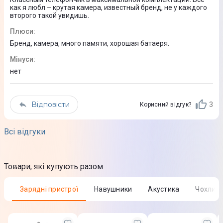
как я любл – крутая камера, известный бренд, не у каждого
Співвідношення екран/корпус
второго такой увидишь.
87,4%
Плюси
:
Бренд, камера, много памяти, хорошая батаеря.
Додатково
Мінуси
:
Яскравість до 1000 кд/м² (стандартна)
нет
Яскравість до 1200 кд/м² під час перегляду контенту у
форматі HDR
Контрастність 2 000 000:1 (стандартна)
Відповісти
3
Корисний відгук?
Тактильний відгук при натисканні
Широке колірне охоплення (P3)
Всі відгуки
Технологія True Tone
Підтримка HDR
Олеофобне покриття, стійке до появи слідів від пальців
Товари, які купують разом
Технологія ProMotion
Зарядні пристрої
Навушники
Акустика
Чохли 
Процесор