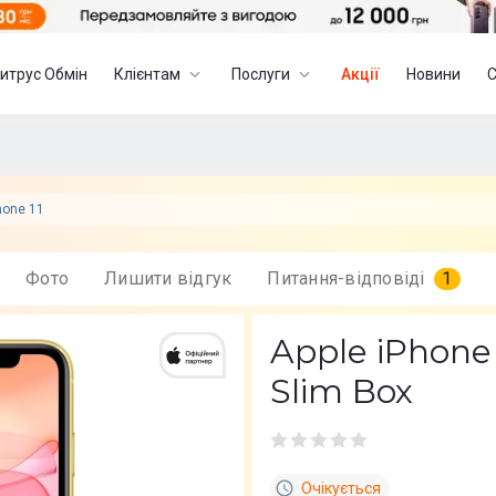
итрус Обмін
Клієнтам
Послуги
Акції
Новини
hone 11
Фото
Лишити вiдгук
Питання-відповіді
1
Apple iPhone
Slim Box
Очікується