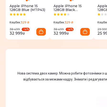
Apple iPhone 15
Apple iPhone 15
Apple
128GB Blue (MTP43)
128GB Black
128G
(MTP03)
(MD1
329 ₴
329 ₴
Кешбек
Кешбек
Кешбе
-
14
%
-
14
%
38 499
38 499
29 99
32 999
32 999
25 9
₴
₴
Нова система двох камер. Можна робити фотознімки з ш
відбувається за межами кадру. Знімати і редагувати