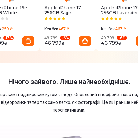
 iPhone 16e
Apple iPhone 17
Apple iPhone 17
B White
256GB Sage
256GB Lavender
R4SX/A)
(MG6N4)
(MG6M4)
259 ₴
467 ₴
467 ₴
к
Кешбек
Кешбек
-
13
%
-
6
%
-
6
%
9
49 799
49 799
99
46 799
46 799
₴
₴
₴
Нічого зайвого. Лише найнеобхідніше.
ироким і надшироким кутом огляду. Оновлений інтерфейс і нова на
 відеоролики тепер так само легко, як фотографії. Це як і раніше 
перспективами.