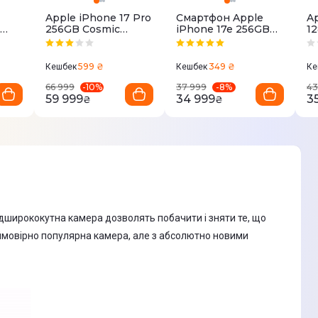
Apple iPhone 17 Pro
Смартфон Apple
Ap
256GB Cosmic
iPhone 17e 256GB
1
Orange (MG8H4)
Soft Pink
(
599 ₴
349 ₴
Кешбек
Кешбек
Ке
-
10
%
-
8
%
66 999
37 999
43
59 999
34 999
3
₴
₴
дширококутна камера дозволять побачити і зняти те, що
неймовірно популярна камера, але з абсолютно новими