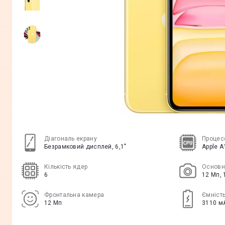
Діагональ екрану
Процес
Безрамковий дисплей, 6,1"
Apple A
Кількість ядер
Основн
6
12 Мп, 
Фронтальна камера
Ємніст
12 Мп
3110 м