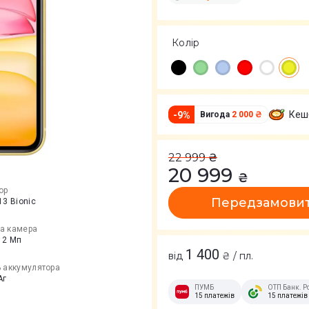
Колір
Кеш
-
9
%
Вигода
2 000 ₴
22 999
₴
20 999
₴
ор
Передзамови
13 Bionic
а камера
12 Мп
1 400
від
₴ / пл.
ь аккумулятора
Аг
ПУМБ
ОТП Банк. Р
15 платежів
15 платежів