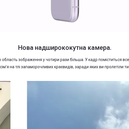
Нова надширококутна камера.
область зображення у чотири рази більша. У кадр поміститься все
сім'я на тлі запаморочливих краєвидів, заради яких ви пролетіли ти