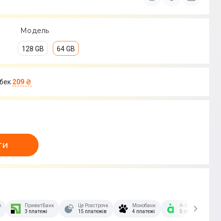
Модель
128 GB
64 GB
бек
209 ₴
ти
озстрочка Скибочка.
ПриватБанк
Це Розстрочка
Монобанк
А-Банк
3 платежі
15 платежів
4 платежі
5 платежів