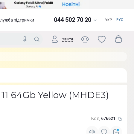
044 502 70 20
Служба підтримки
РУС
УКР
Увійти
 11 64Gb Yellow (MHDE3)
Код:
676621