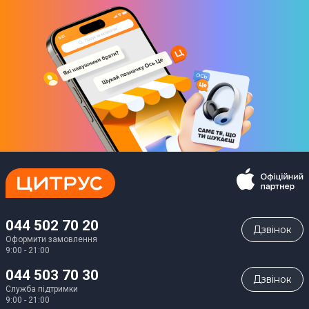
Графічний процесор
Mali-G615 MP2
Смартфон для геймінгу
Так
Процесор
Mediatek Dimensity 7300
Пам'ять
Внутрішня пам'ять
256 Гб
044 502 70 20
Дзвiнок
Оперативна пам'ять
Оформити замовлення
9:00 - 21:00
8 Гб
044 503 70 30
Дзвiнок
Підтримка карток пам'яті
Служба підтримки
9:00 - 21:00
Так