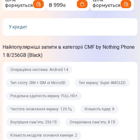
6,67"
8 999
формується
формується
₴
Роздільна здатність екрану
FULL HD+
У кредит
Роздільна здатність екрана, PX
Найпопулярніші запити в категорії CMF by Nothing Phone
2400 х 1080
1 8/256GB (Black)
Частота оновлення екрану
120 Гц
Операційна система: Android 14
Щільність пікселів, PPI
Тип слоту: SIM + SIM or MicroSD
Тип екрану: Super AMOLED
395
Роздільна здатність екрану: FULL HD+
Захист скла
Частота оновлення екрану: 120 Гц
Кількість ядер: 8
Ні
Внутрішня пам'ять: 256 Гб
Оперативна пам'ять: 8 Гб
Кількість кольорів
16 млн
Кількість модулів основної камери: 2