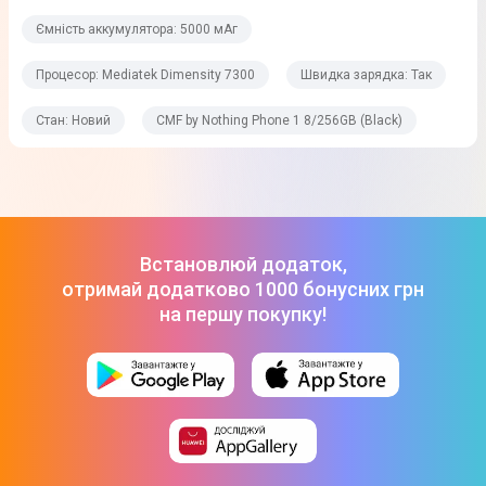
Співвідношення сторін
Ємність аккумулятора: 5000 мАг
20:9
Процесор: Mediatek Dimensity 7300
Швидка зарядка: Так
Співвідношення екран/корпус
Стан: Новий
CMF by Nothing Phone 1 8/256GB (Black)
85,1%
Додатково
Ємнісний
Мультитач
Встановлюй додаток,
отримай додатково 1000 бонусних грн
Процесор
на першу покупку!
Кількість ядер
8
Частота процесора
2,5 ГГц