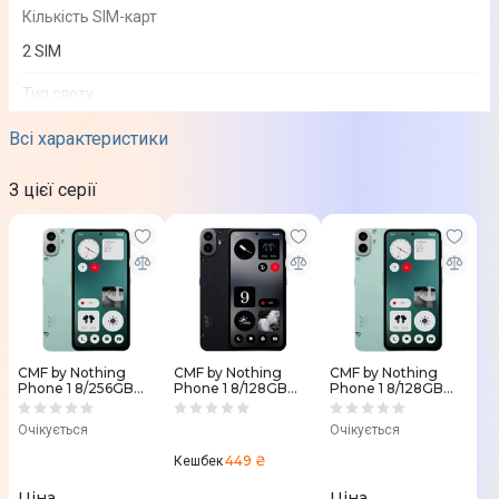
Кількість SIM-карт
2 SIM
Тип слоту
SIM + SIM or MicroSD
Всі характеристики
Стандарти зв'язку
З цієї серії
2G
3G
4G (LTE)
5G
Екран
CMF by Nothing
CMF by Nothing
CMF by Nothing
Phone 1 8/256GB
Phone 1 8/128GB
Phone 1 8/128GB
Тип екрану
(Light Green)
(Black)
(Light Green)
Очікується
Очікується
Super AMOLED
449 ₴
Кешбек
Діагональ екрану
Ціна
Ціна