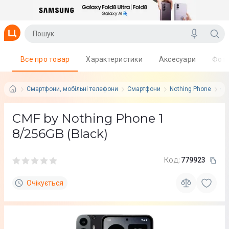
Все про товар
Характеристики
Аксесуари
Фот
Смартфони, мобільні телефони
Смартфони
Nothing Phone
Се
CMF by Nothing Phone 1
8/256GB (Black)
Код:
779923
Очікується