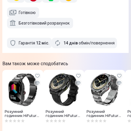
Готівкою
Безготівковий розрахунок
Гарантія
12
міс
.
14 днів
обмін/повернення
Вам також може сподобатись
Розумний
Розумний
Розумний
Р
годинник HiFuture
годинник HiFuture
годинник HiFuture
г
ultra3pro.black
active.black-yellow
active.silver
a
o