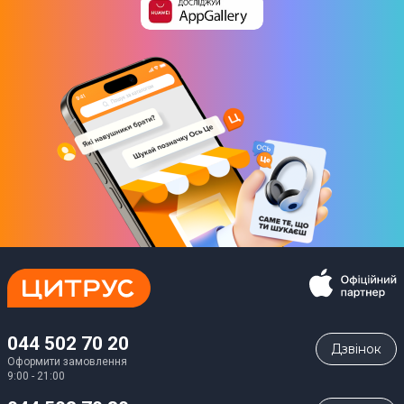
Так
Aвтономність
Ємність акумулятора
300 мА*год
Час роботи
До 7 днів
Ремінець та корпус
Регулювання довжини ремінця
Так
044 502 70 20
Змінний ремінець
Дзвiнок
Оформити замовлення
Так
9:00 - 21:00