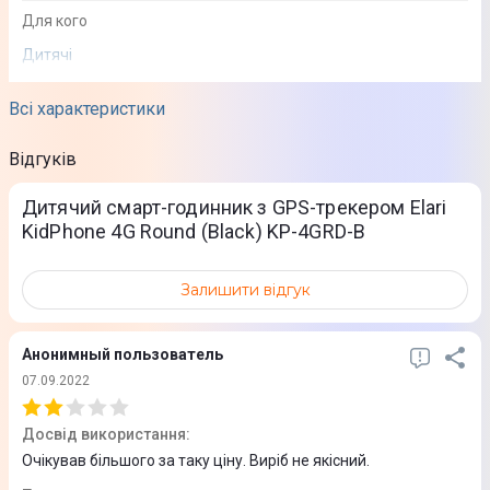
Для кого
Дитячі
Додаток для смартфона
Всі характеристики
Elari SafeFamily
Відгуків
Функціональність
Дитячий смарт-годинник з GPS-трекером Elari
KidPhone 4G Round (Black) KP-4GRD-B
Телефонні дзвінки
Bluetooth-дзвінок
Залишити відгук
Моніторинг
Фізичної активності
Анонимный пользователь
07.09.2022
Особливості
Мікрофон
Досвід використання
:
Підтримка аудіомоніторингу
Очікував більшого за таку ціну. Виріб не якісний.
Підтримка відеодзвінків