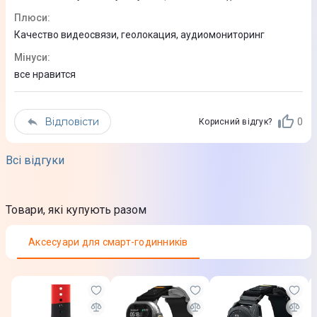
Колір корпуса
Плюси
:
Качество видеосвязи, геолокация, аудиомониторинг
Чорний
Мінуси
:
Колір ремінця
все нравится
Чорний
Відповісти
Фізичні характеристики
0
Корисний відгук?
Габарити (ВхШхГ)
Всі відгуки
47 х 42 х 12 мм
Комплектація
Товари, які купують разом
Гарантійний талон
Аксесуари для смарт-годинників
Інструкція
Смарт-годинник
Магнітний кабель для заряджання
Юридична інформація