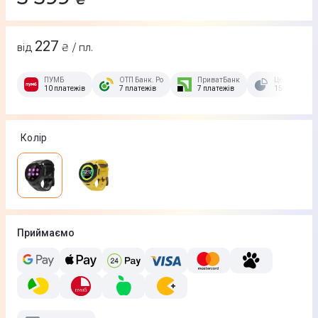
227
від
₴ / пл.
ПУМБ
ОТП Банк. Розстрочка Скибочка.
ПриватБанк
Це Розстроч
10 платежів
7 платежів
7 платежів
15 платежів
Колір
Приймаємо