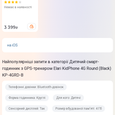
трекером Elari
KidPhone 4G
Немає в наявності
Round (Yellow) KP-
4GRD-Y
3 399
₴
на iOS
Найпопулярніші запити в категорії Дитячий смарт-
годинник з GPS-трекером Elari KidPhone 4G Round (Black)
KP-4GRD-B
Телефонні дзвінки: Bluetooth-дзвінок
Форма годинника: Круглі
Для кого: Дитячі
Сенсорний дисплей: Так
Розмір вбудованої пам'яті: 4 Гб