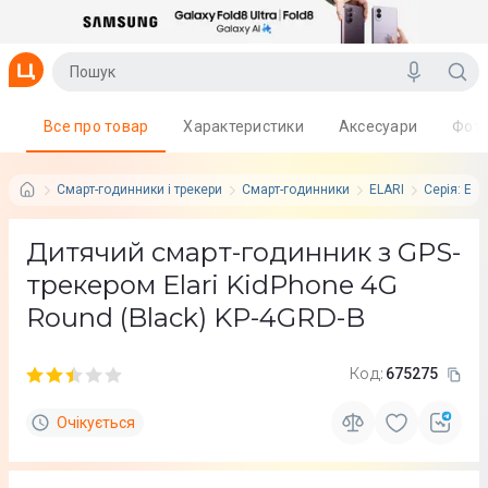
Все про товар
Характеристики
Аксесуари
Фот
Смарт-годинники і трекери
Смарт-годинники
ELARI
Серія: Ela
Дитячий смарт-годинник з GPS-
трекером Elari KidPhone 4G
Round (Black) KP-4GRD-B
Код:
675275
Очікується