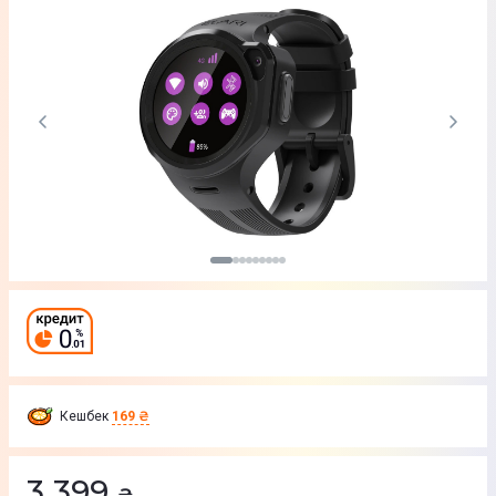
Кешбек
169 ₴
3 399
₴