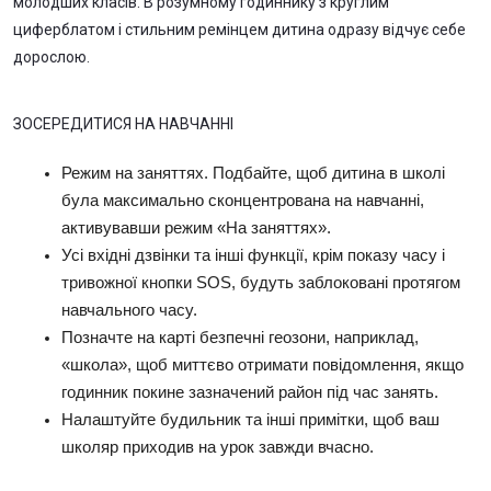
молодших класів. В розумному годиннику з круглим
циферблатом і стильним ремінцем дитина одразу відчує себе
дорослою.
ЗОСЕРЕДИТИСЯ НА НАВЧАННІ
Режим на заняттях. Подбайте, щоб дитина в школі
була максимально сконцентрована на навчанні,
активувавши режим «На заняттях».
Усі вхідні дзвінки та інші функції, крім показу часу і
тривожної кнопки SOS, будуть заблоковані протягом
навчального часу.
Позначте на карті безпечні геозони, наприклад,
«школа», щоб миттєво отримати повідомлення, якщо
годинник покине зазначений район під час занять.
Налаштуйте будильник та інші примітки, щоб ваш
школяр приходив на урок завжди вчасно.