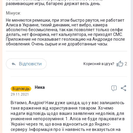
развивающие игры, батарею держат весь день.
Розмір вбудованої пам'яті
Мінуси
:
4 Гб
Не меняются ремешки, при этом быстро рвутся, не работает
Датчики
Алиса в Украине, тихий динамик, нет вибро, камера
абсолютно бессмысленна, так как позволяет только селфи
Шагомір
делать, нет фонарика, нет калькулятора, не приходят СМС.
Приложение не показывает геолокацию на Андроиде после
датчик зняття годинника
обновления. Очень сырые и не доработанные часы.
Інтерфейси та підключення
2G
Відповісти
2
Корисний відгук?
3G
Bluetooth 3
GPS
Ника
Відповідь
LBS-трекінг
29.11.2021
Wi-Fi
Вітаємо, Андрію! Нам дуже шкода, що у вас залишилось
таке враження від користування товаром. Хочемо
Підтримка GPS
надати відповідь щодо ваших заявлених недоліків, для
уникнення непорозуміння: 1. Аліса не буде працювати в
Так
Україні через те, що вона відноситься до Яндекс-
серверу. Інформація про її наявність не вказується на