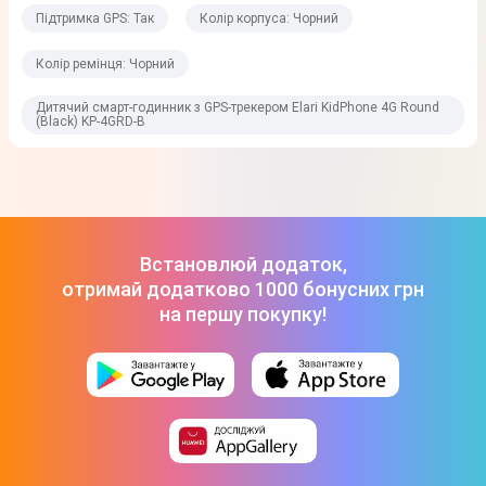
Підтримка GPS: Так
Колір корпуса: Чорний
Колір ремінця: Чорний
Дитячий смарт-годинник з GPS-трекером Elari KidPhone 4G Round
(Black) KP-4GRD-B
Встановлюй додаток,
отримай додатково 1000 бонусних грн
на першу покупку!