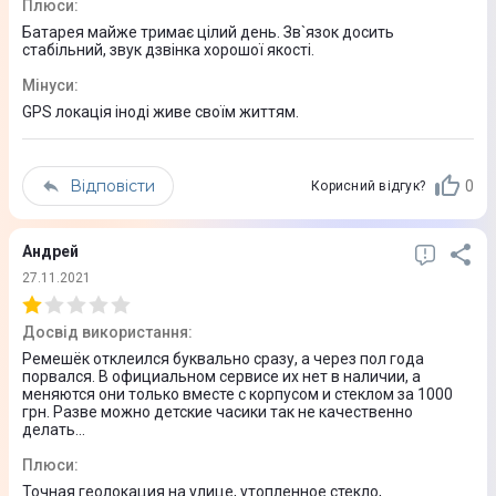
Плюси
:
Підтримка аудіодзвінків
Батарея майже тримає цілий день. Зв`язок досить
стабільний, звук дзвінка хорошої якості.
Дисплей
Мінуси
:
GPS локація іноді живе своїм життям.
Тип дисплея
Кольоровий
Відповісти
0
Корисний відгук?
Діагональ дисплея
1,3"
Андрей
27.11.2021
Роздільна здатність дисплея
240 х 240
Досвід використання
:
Ремешёк отклеился буквально сразу, а через пол года
Сенсорний дисплей
порвался. В официальном сервисе их нет в наличии, а
меняются они только вместе с корпусом и стеклом за 1000
Так
грн. Разве можно детские часики так не качественно
делать...
Технічні характеристики
Плюси
:
Точная геолокация на улице, утопленное стекло,