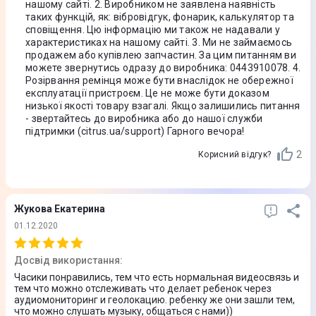
нашому сайті. 2. Виробником не заявлена наявність
Aвтономність
таких функцій, як: вібровідгук, фонарик, калькулятор та
сповіщення. Цю інформацію ми також не надавали у
Ємність акумулятора
характеристиках на нашому сайті. 3. Ми не займаємось
продажем або купівлею запчастин. За цим питанням ви
580 мА*год
можете звернутись одразу до виробника: 0443910078. 4.
Розірвання ремінця може бути внаслідок не обережної
Час роботи
експлуатації пристроєм. Це не може бути доказом
низької якості товару взагалі. Якщо залишились питання
До 2 днів
- звертайтесь до виробника або до нашої служби
підтримки (citrus.ua/support) Гарного вечора!
Ремінець та корпус
2
Корисний відгук?
Регулювання довжини ремінця
Так
Жукова Екатерина
01.12.2020
Матеріал ремінця
Силікон
Досвід використання
:
Часики понравились, тем что есть нормальная видеосвязь и
Захист від вологи та пилу
тем что можно отслеживать что делает ребенок через
аудиомониторинг и геолокацию. ребенку же они зашли тем,
Ні
что можно слушать музыку, общаться с нами))