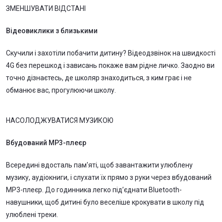
ЗМЕНШУВАТИ ВІДСТАНІ
Відеовиклики з близькими
Скучили і захотіли побачити дитину? Відеодзвінок на швидкості
4G без перешкод і зависань покаже вам рідне личко. Заодно ви
точно дізнаєтесь, де школяр знаходиться, з ким грає і не
обманює вас, прогулюючи школу.
НАСОЛОДЖУВАТИСЯ МУЗИКОЮ
Вбудований MP3-плеєр
Всередині вдосталь пам'яті, щоб завантажити улюблену
музику, аудіокниги, і слухати їх прямо з руки через вбудований
MP3-плеєр. До годинника легко під’єднати Bluetooth-
навушники, щоб дитині було веселіше крокувати в школу під
улюблені треки.