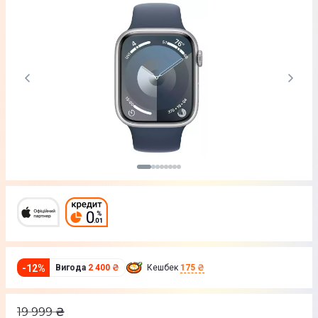
-
12
%
Вигода
2 400 ₴
Кешбек
175 ₴
19 999
₴