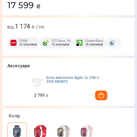
17 599
₴
1 174
від
₴ / пл.
ПУМБ
ОТП Банк. Розстрочка Скибочка.
ПриватБанк
Це Розстроч
15 платежів
15 платежів
15 платежів
15 платежів
Аксесуари
Блок живлення Apple 2x USB-C
35W MNWP3
3 799
₴
Колір