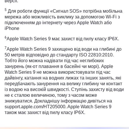
версії.
5
Для роботи функції «Сигнал SOS» потрібна мобільна
мережа або можливість виклику за допомогою Wi-Fi з
підключенням до інтернету через Apple Watch або
iPhone
6
Apple Watch Series 9 має захист від пилу класу IP6X.
7
Apple Watch Series 9 захищено від води на глибині до
50 метрів відповідно до стандарту ISO 22810:2010.
Тобто його можна надівати під час неглибоких
занурень (як-от плавання в басейні чи морі). Apple
Watch Series 9 не можна використовувати під час
дайвінгу, катання на водних лижах та інших занять, які
передбачають занурення на велику глибину чи контакт
із водою на високій швидкості. Ступінь захисту від води
не є сталою величиною, тому з часом може
знижуватися. Докладнішу інформацію дивіться на
support.apple.com/HT205000. Apple Watch Series 9
також має захист від пилу класу IP6X.