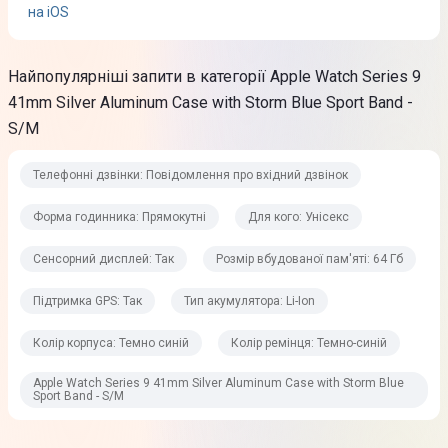
Функції
на iOS
Телефонний зв'язок
Фітнес-трекер
Найпопулярніші запити в категорії Apple Watch Series 9
Пошук телефону
41mm Silver Aluminum Case with Storm Blue Sport Band -
ЕКГ
S/M
Дисплей
Телефонні дзвінки: Повідомлення про вхідний дзвінок
Форма годинника: Прямокутні
Для кого: Унісекс
Тип дисплея
OLED
Сенсорний дисплей: Так
Розмір вбудованої пам'яті: 64 Гб
Діагональ дисплея
Підтримка GPS: Так
Тип акумулятора: Li-Ion
1,69"
Колір корпуса: Темно синій
Колір ремінця: Темно-синій
Роздільна здатність дисплея
Apple Watch Series 9 41mm Silver Aluminum Case with Storm Blue
352×430
Sport Band - S/M
Сенсорний дисплей