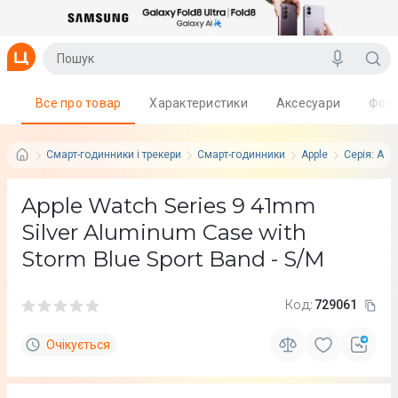
Все про товар
Характеристики
Аксесуари
Фот
Смарт-годинники і трекери
Смарт-годинники
Apple
Серія: App
Apple Watch Series 9 41mm
Silver Aluminum Case with
Storm Blue Sport Band - S/M
Код:
729061
Очікується