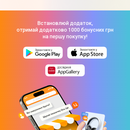
Так
Особливості дисплея
Завжди увімкнений дисплей Retina (до 2000 нит)
Встановлюй додаток,
отримай додатково 1000 бонусних грн
на першу покупку!
Технічні характеристики
Процесор
Apple S9
Розмір вбудованої пам'яті
64 Гб
Датчики
Акселерометр
Барометр
Компас
Датчик кисню у крові