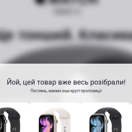
е тонший. Класик
Йой, цей товар вже весь розібрали!
Поглянь, маємо інші круті пропозиції