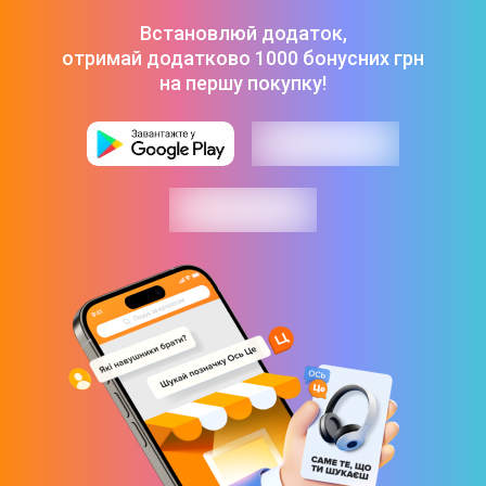
ЕКГ
Встановлюй додаток,
Управління музикою
отримай додатково 1000 бонусних грн
Відстеження глибини під водою
на першу покупку!
Дисплей
Тип дисплея
OLED
Роздільна здатність дисплея
374 х 446
Сенсорний дисплей
Так
Особливості дисплея
Щільність пікселів: 326 ppi
Завжди увімкнений дисплей Retina (до 2000 нит)