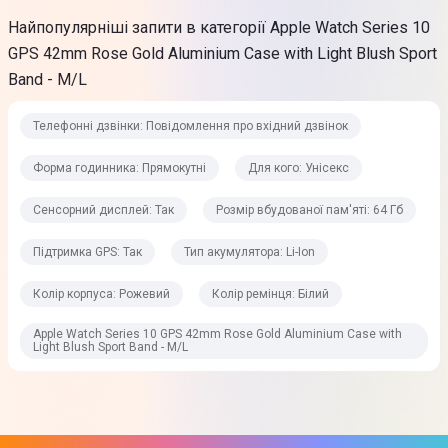
Особливості
Найпопулярніші запити в категорії Apple Watch Series 10
GPS 42mm Rose Gold Aluminium Case with Light Blush Sport
SOS сигнал
Band - M/L
Виявлення падіння та
виявлення зіткнень
Телефонні дзвінки: Повідомлення про вхідний дзвінок
Робоча глибина: до 3000 метрів
Повідомлення
Форма годинника: Прямокутні
Для кого: Унісекс
SMS
Сенсорний дисплей: Так
Розмір вбудованої пам'яті: 64 Гб
Повідомлення
Сповіщення про низький заряд батареї
Підтримка GPS: Так
Тип акумулятора: Li-Ion
Повідомлення з додатків активності
Колір корпуса: Рожевий
Колір ремінця: Білий
Функції
Apple Watch Series 10 GPS 42mm Rose Gold Aluminium Case with
Шагомір
Light Blush Sport Band - M/L
Кнопка SOS
Apple Pay GymKit
Час та дата
Функція пошуку телефону