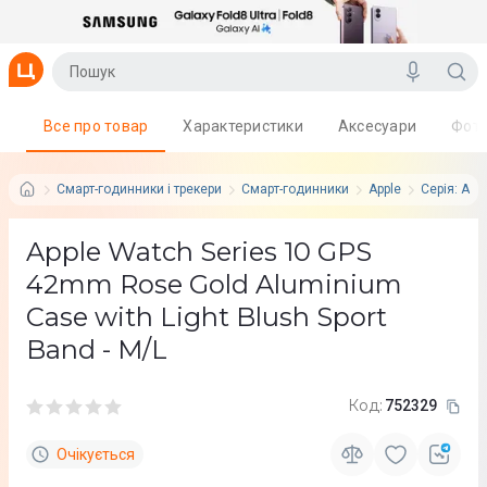
Все про товар
Характеристики
Аксесуари
Фот
Смарт-годинники і трекери
Смарт-годинники
Apple
Серія: App
Apple Watch Series 10 GPS
42mm Rose Gold Aluminium
Case with Light Blush Sport
Band - M/L
Код:
752329
Очікується