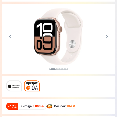
-
17
%
Вигода
3 800 ₴
Кешбек
184 ₴