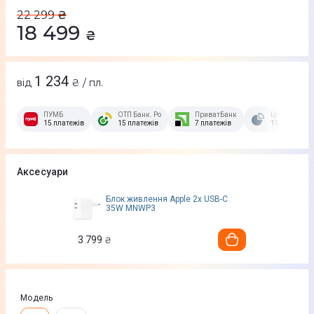
22 299
₴
18 499
₴
1 234
від
₴ / пл.
ПУМБ
ОТП Банк. Розстрочка Скибочка.
ПриватБанк
Це Розстроч
15 платежів
15 платежів
7 платежів
15 платежів
Аксесуари
Блок живлення Apple 2x USB-C
35W MNWP3
3 799
₴
Модель