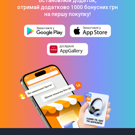
Встановлюй додаток,
Датчики
отримай додатково 1000 бонусних грн
Акселерометр
на першу покупку!
Компас
Висотомір
Датчик зовнішнього освітлення
Датчик серцевого ритму
Гироскоп
Інтерфейси та підключення
NFC
Bluetooth 5.3
Wi-Fi
Підтримка GPS
Так
Наявність камери
Ні