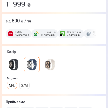
11 999
₴
800
від
₴ / пл.
ПУМБ
ОТП Банк. Розстрочка Скибочка.
ПриватБанк
Це Розстроч
15 платежів
15 платежів
7 платежів
15 платежів
Колір
Модель
M/L
S/M
Приймаємо