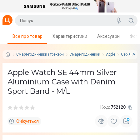
Все про товар
Характеристики
Аксесуари
Фот
Смарт-годинники і трекери
Смарт-годинники
Apple
Серія: App
Apple Watch SE 44mm Silver
Aluminium Case with Denim
Sport Band - M/L
Код:
752120
Очікується