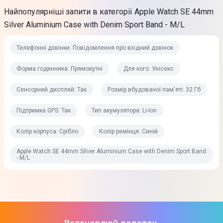
OLED
Найпопулярніші запити в категорії Apple Watch SE 44mm
Silver Aluminium Case with Denim Sport Band - M/L
Сенсорний дисплей
Так
Телефонні дзвінки: Повідомлення про вхідний дзвінок
Особливості дисплея
Форма годинника: Прямокутні
Для кого: Унісекс
Щільність пікселів: 326 ppi
Сенсорний дисплей: Так
Розмір вбудованої пам'яті: 32 Гб
Яскравість 1000 кд/м²
Дисплей OLED LTPO із технологією Retina
Підтримка GPS: Так
Тип акумулятора: Li-Ion
Технічні характеристики
Колір корпуса: Срібло
Колір ремінця: Синій
Apple Watch SE 44mm Silver Aluminium Case with Denim Sport Band
Процесор
- M/L
Apple S8
Розмір вбудованої пам'яті
32 Гб