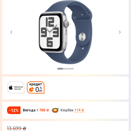
-
12
%
Вигода
1 700 ₴
Кешбек
119 ₴
13 699
₴