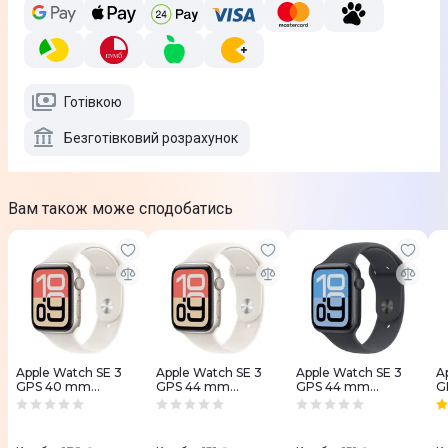
Готівкою
Безготівковий розрахунок
Вам також може сподобатись
Apple Watch SE 3
Apple Watch SE 3
Apple Watch SE 3
A
GPS 40 mm
GPS 44 mm
GPS 44 mm
G
Starlight Aluminium
Starlight Aluminium
Midnight
S
Case with Starlight
Case with Starlight
Aluminium Case
C
Sport Band - M/L
Sport Band - M/L
with Midnight Sport
S
(MEH54RK/A)
(MEHJ4RK/A)
Band - M/L
(