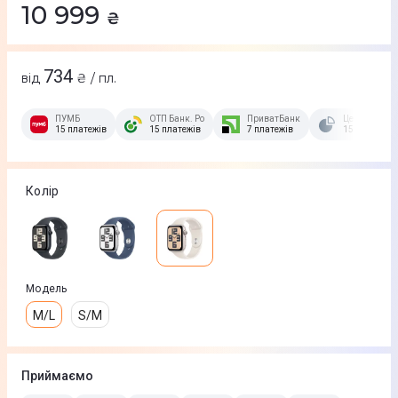
10 999
₴
734
від
₴ / пл.
ПУМБ
ОТП Банк. Розстрочка Скибочка.
ПриватБанк
Це Розстроч
15 платежів
15 платежів
7 платежів
15 платежів
Колір
Модель
M/L
S/M
Приймаємо