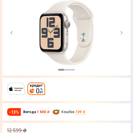
-
13
%
Вигода
1 600 ₴
Кешбек
109 ₴
12 599
₴