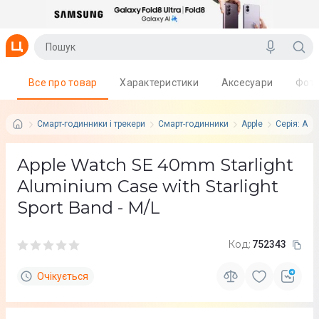
Все про товар
Характеристики
Аксесуари
Фот
Смарт-годинники і трекери
Смарт-годинники
Apple
Серія: App
Apple Watch SE 40mm Starlight
Aluminium Case with Starlight
Sport Band - M/L
Код:
752343
Очікується