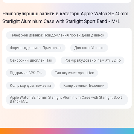
Тип дисплея
OLED
Найпопулярніші запити в категорії Apple Watch SE 40mm
Starlight Aluminium Case with Starlight Sport Band - M/L
Сенсорний дисплей
Так
Телефонні дзвінки: Повідомлення про вхідний дзвінок
Особливості дисплея
Форма годинника: Прямокутні
Для кого: Унісекс
Щільність пікселів: 326 ppi
Сенсорний дисплей: Так
Розмір вбудованої пам'яті: 32 Гб
Яскравість 1000 кд/м²
Дисплей OLED LTPO із технологією Retina
Підтримка GPS: Так
Тип акумулятора: Li-Ion
Технічні характеристики
Колір корпуса: Бежевий
Колір ремінця: Бежевий
Apple Watch SE 40mm Starlight Aluminium Case with Starlight Sport
Процесор
Band - M/L
Apple S8
Розмір вбудованої пам'яті
32 Гб