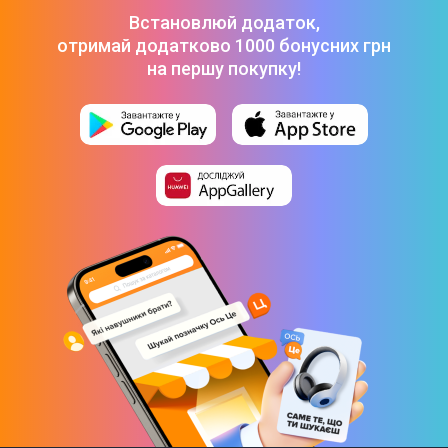
Встановлюй додаток,
Датчики
отримай додатково 1000 бонусних грн
Акселерометр
на першу покупку!
Компас
Висотомір
Датчик зовнішнього освітлення
Датчик серцевого ритму
Гироскоп
Інтерфейси та підключення
NFC
Bluetooth 5.3
Wi-Fi
Підтримка GPS
Так
Наявність камери
Ні