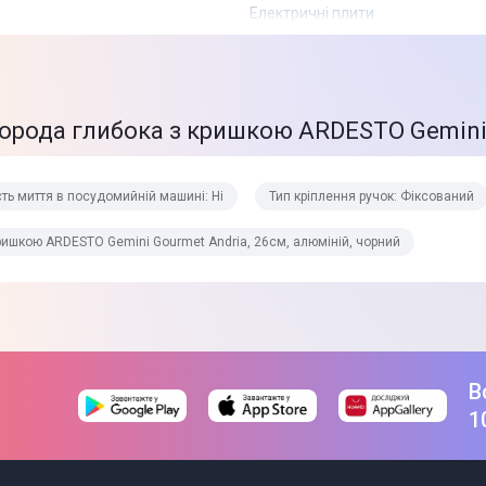
Електричні плити
Газові плити
Склокерамічні плити
Галогенні плити
ворода глибока з кришкою ARDESTO Gemini 
Багатофункціональна
Кругла
ть миття в посудомийній машині: Ні
Тип кріплення ручок: Фіксований
Ручки із системою soft touch
ришкою ARDESTO Gemini Gourmet Andria, 26см, алюміній, чорний
Ні
Фіксований
В
Бакеліт
1
Скло