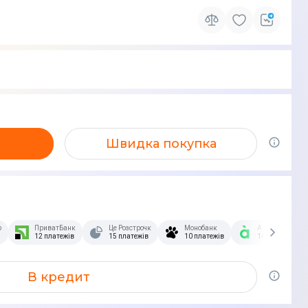
Швидка покупка
озстрочка Скибочка.
ПриватБанк
Це Розстрочка
Монобанк
А-Банк
12 платежів
15 платежів
10 платежів
10 платежів
В кредит