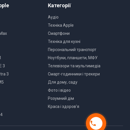
pple
Категорії
Аудіо
Техніка Apple
 Max
Смартфони
Техніка для кухні
Персональний транспорт
1
Ноутбуки, планшети, МФУ
E 3
Телевізори та мультимедіа
tra 3
Смарт-годинники і трекери
M5
Для дому, саду
Фото і відео
едставленого на фото, характеристики та комплектація
Розумний дім
. Деталі уточнюйте у менеджера
Краса і здоров'я
M4