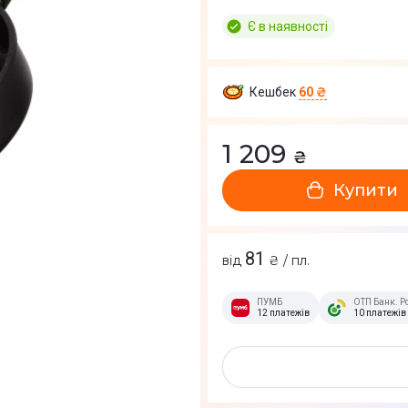
Є в наявності
Кешбек
60 ₴
1 209
₴
Купити
81
від
₴ / пл.
ПУМБ
ОТП Банк. Р
12 платежів
10 платежів