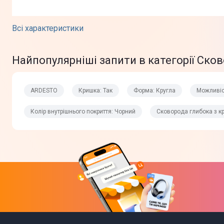
Всі характеристики
Найпопулярніші запити в категорії Ско
Призначення
Форма
ARDESTO
Кришка: Так
Форма: Кругла
Можливіс
Додатково
Колір внутрішнього покриття: Чорний
Сковорода глибока з к
Додаткові характеристики
Можливість миття в посудомийній машині
Тип кріплення ручок
Матеріал ручки
Матеріал кришки