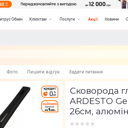
итрус Обмін
Клієнтам
Послуги
Акції
Новини
Фото
Лишити вiдгук
Задати питання
Сковорода г
ARDESTO Gem
26см, алюмін