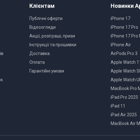
2.7 мм
Клієнтам
Новинки A
7 см
Публічні оферти
iPhone 17
1
Відеоогляди
iPhone 17 Pro
Акції, розіграші, призи
iPhone 17 Pro
Чорний
Інструкції та прошивки
iPhone Air
Чорний
ів
Доставка
AirPods Pro 3
Оплата
Apple Watch 1
Гарантійні умови
Apple Watch S
ок
Apple Watch Ul
26 х 26 см
MacBook Pro 
Сковорода
iPad Pro 2025
Товар може відрізнятись від пр
iPad 11
можуть бути змінені виробником
iPad Air 2025
MacBook Air 