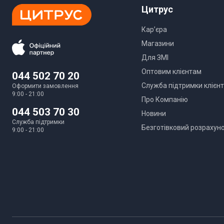
Товщина дна
Цитрус
Висота
Кар’єра
Кількість предметів
Магазини
Для ЗМІ
Колір внутрішнього покриття
Оптовим клієнтам
044 502 70 20
Колір корпусу
Служба підтримки клієнт
Оформити замовлення
9:00 - 21:00
Про Компанію
Фізичні характеристики
044 503 70 30
Новини
Служба підтримки
Безготівковий розрахун
Габарити (ВхШхГ)
9:00 - 21:00
Комплектація
Юридична інформація