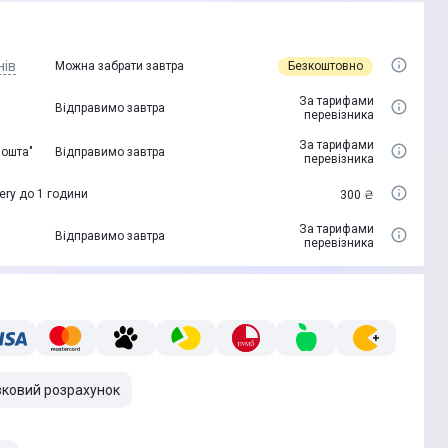
нів
Безкоштовно
Можна забрати завтра
За тарифами
Відправимо завтра
перевізника
За тарифами
пошта"
Відправимо завтра
перевізника
ery до 1 години
300 ₴
За тарифами
Відправимо завтра
перевізника
вковий розрахунок