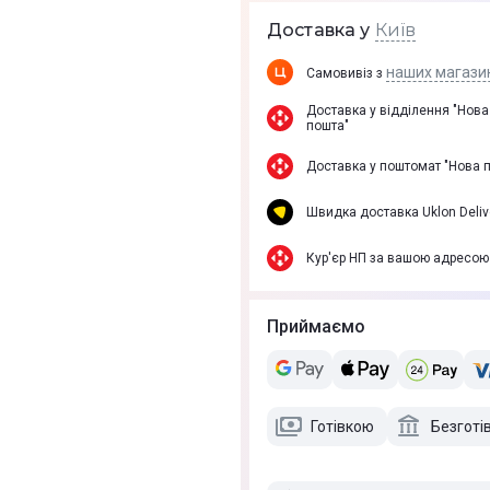
Київ
Доставка у
наших магази
Самовивіз з
Доставка у вiддiлення "Нова
пошта"
Доставка у поштомат "Нова 
Швидка доставка Uklon Deliv
Кур'єр НП за вашою адресою
Приймаємо
Готівкою
Безготі