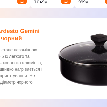
1 049
999
₴
₴
₴
rdesto Gemini
, чорний
 стане незамінною
б із легкого та
 - кованого алюмінію,
швидко нагрівається і
 приготування. Не
. Діаметр чорного