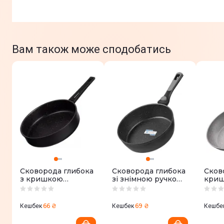
Вам також може сподобатись
Сковорода глибока
Сковорода глибока
Сков
з кришкою
зі знімною ручкою
кри
ARDESTO Gemini
ARDESTO Gemini
Gemi
Gourmet Andria,
Bari, 28см, алюміній,
Vasto
28см, алюміній,
чорний
алюмі
66 ₴
69 ₴
Кешбек
Кешбек
Кешбе
чорний