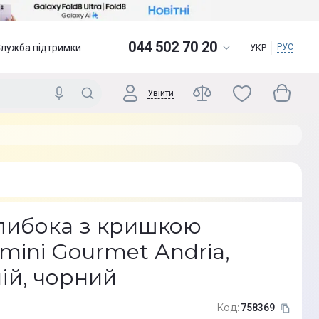
044 502 70 20
Служба підтримки
РУС
УКР
Увійти
либока з кришкою
ini Gourmet Andria,
ій, чорний
Код:
758369