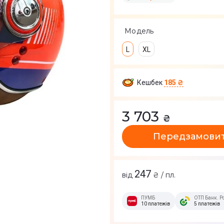
Модель
L
XL
Кешбек
185 ₴
3 703
₴
Передзамови
247
від
₴ / пл.
ПУМБ
ОТП Банк. Р
10 платежів
5 платежів