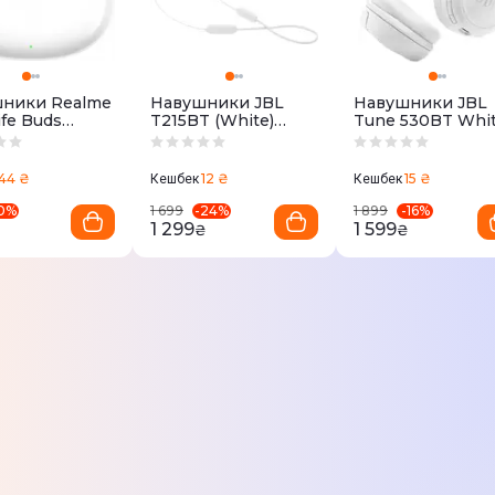
ники Realme
Навушники JBL
Навушники JBL
fe Buds
T215BT (White)
Tune 530BT Whi
06 White
JBLT215BTWHT
44 ₴
12 ₴
15 ₴
Кешбек
Кешбек
0
%
-
24
%
-
16
%
1 699
1 899
1 299
1 599
₴
₴