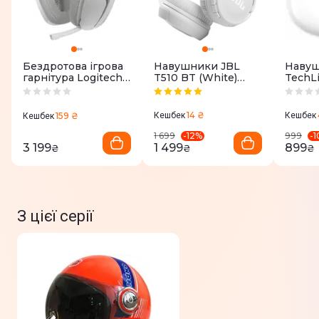
Бездротова ігрова
Навушники JBL
Навуш
гарнітура Logitech
T510 BT (White)
TechLi
G321 LIGHTSPEED -
JBLT510BTWHTEU
RMA25
White
14 ₴
159 ₴
Кешбек
Кешбек
Кешбек
-
12
%
-
1
1 699
999
3 199
1 499
899
₴
₴
₴
З цієї серії