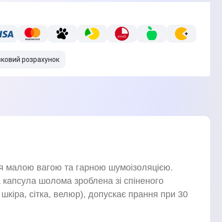
вковий розрахунок
ься малою вагою та гарною шумоізоляцією.
а капсула шолома зроблена зі спіненого
шкіра, сітка, велюр), допускає прання при 30