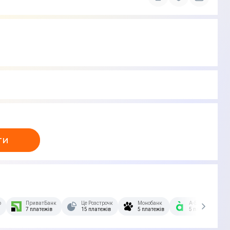
ти
озстрочка Скибочка.
ПриватБанк
Це Розстрочка
Монобанк
А-Банк
7 платежів
15 платежів
5 платежів
5 платежів