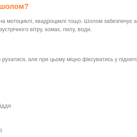
ошолом?
на мотоциклі, квадроциклі тощо. Шолом забезпечує зах
устрічного вітру, комах, пилу, води.
ухатися, але при цьому міцно фіксуватись у піднято
ріддя
ї