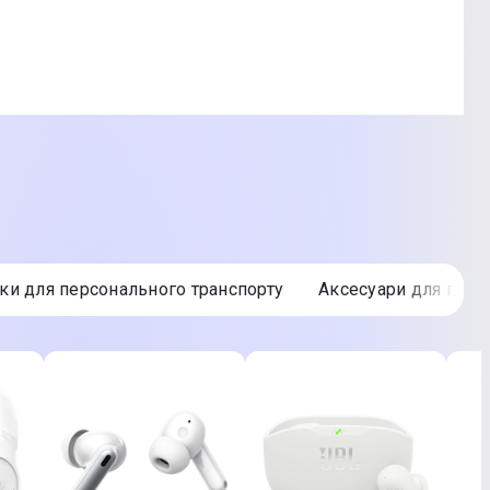
ом до підборіддя; Ударопоглинаюча EPS капсула; Знімна
чки для персонального транспорту
Аксесуари для гейм
едставленого на фото, характеристики та комплектація
. Подробиці уточнюйте у менеджера