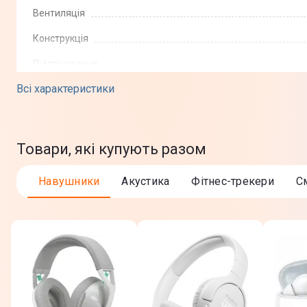
Вентиляція
Конструкція
Підсвічування
Всі характеристики
Bluetooth
Особливості
Товари, які купують разом
Фізичні характеристики
Навушники
Акустика
Фітнес-трекери
Розмір
Окружність голови
Колір
Юридична інформація