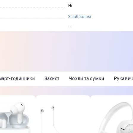
Ні
З забралом
Ні
Ні
Класична форма 3/4 Jet із візор
м'яка гіпоалергенна підкладка
Смарт-годинники
Захист
Чохли та сумки
Рукави
L
59-60 см
Помаранчевий/Синій
Товар може відрізнятись від пр
можуть змінюватися виробником