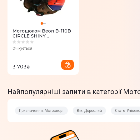
Мотошолом Beon B-110B
CIRCLE SHINY
ORANGE/WHITE BLUE
розмір XL
Очікується
3 703
₴
Найпопулярніші запити в категорії Мо
Призначення: Мотоспорт
Вік: Дорослий
Стать: Унісек