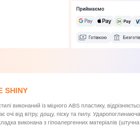
Приймаємо
Готівкою
Безготі
E SHINY
тилі виконаний із міцного ABS пластику, відрізняєт
є очі від вітру, дощу, піску та пилу. Ударопоглинаюч
ладка виконана з гіпоалергенних матеріалів (штучна 