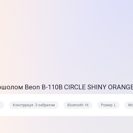
тошолом Beon B-110B CIRCLE SHINY ORANGE
с
Конструкція: З забралом
Bluetooth: Ні
Розмір: L
Мо