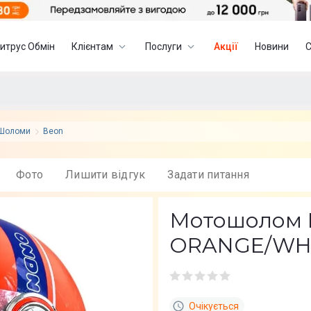
итрус Обмін
Клієнтам
Послуги
Акції
Новини
Шоломи
Beon
Фото
Лишити вiдгук
Задати питання
Мотошолом B
ORANGE/WHI
Очікується