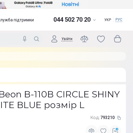
044 502 70 20
Служба підтримки
РУС
УКР
Увійти
eon B-110B CIRCLE SHINY
TE BLUE розмір L
Код:
793210