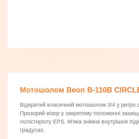
Мотошолом Beon B-110B CIRCL
Відкритий класичний мотошолом 3/4 у ретро с
Прозорий візор у закритому положенні захища
полістиролу EPS. М'яка знімна внутрішня підк
градусах.