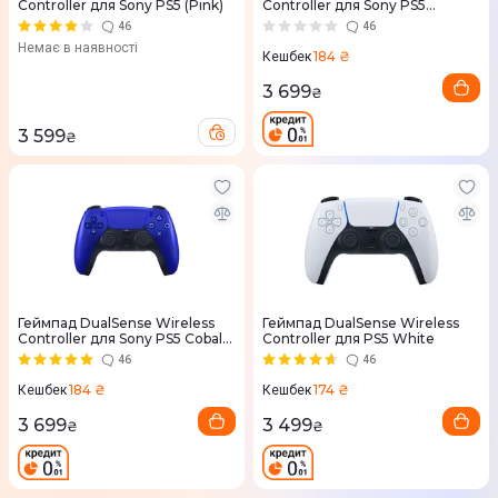
Controller для Sony PS5 (Pink)
Controller для Sony PS5
Chrome Teal
46
46
Немає в наявності
184 ₴
Кешбек
3 699
₴
3 599
₴
Геймпад DualSense Wireless
Геймпад DualSense Wireless
Controller для Sony PS5 Cobalt
Controller для PS5 White
Blue
46
46
184 ₴
174 ₴
Кешбек
Кешбек
3 699
3 499
₴
₴