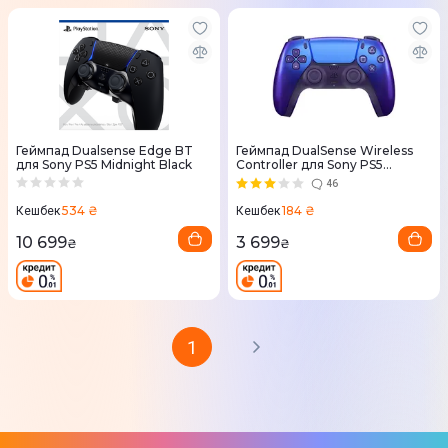
Геймпад Dualsense Edge BT
Геймпад DualSense Wireless
для Sony PS5 Midnight Black
Controller для Sony PS5
Chrome Indigo
46
534 ₴
184 ₴
Кешбек
Кешбек
10 699
3 699
₴
₴
1