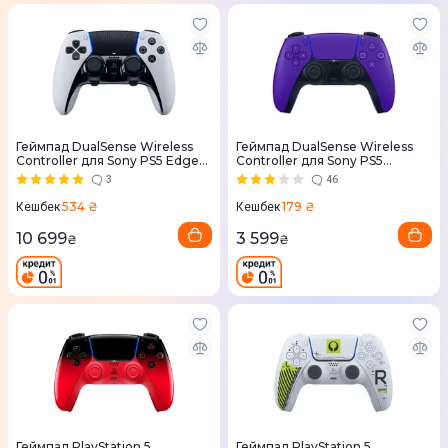
Геймпад DualSense Wireless
Геймпад DualSense Wireless
Controller для Sony PS5 Edge
Controller для Sony PS5
(White)
(Purple)
3
46
534 ₴
179 ₴
Кешбек
Кешбек
10 699
3 599
₴
₴
Геймпад PlayStation 5
Геймпад PlayStation 5