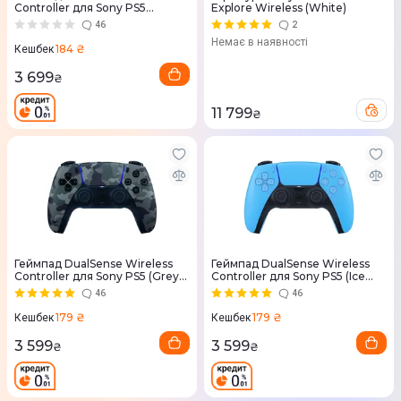
Controller для Sony PS5
Explore Wireless (White)
Chrome Pearl
46
2
Немає в наявності
184 ₴
Кешбек
3 699
₴
11 799
₴
Геймпад DualSense Wireless
Геймпад DualSense Wireless
Controller для Sony PS5 (Grey
Controller для Sony PS5 (Ice
Cammo)
Blue)
46
46
179 ₴
179 ₴
Кешбек
Кешбек
3 599
3 599
₴
₴