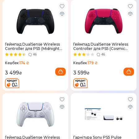
Геймпад DualSense Wireless
Геймпад DualSense Wireless
Controller для PS5 (Midnight
Controller для PS5 (Cosmic
Black)
Red)
46
46
174 ₴
179 ₴
Кешбек
Кешбек
3 499
3 599
₴
₴
Геймпад DualSense Wireless
Гарнітура Sony PS5 Pulse