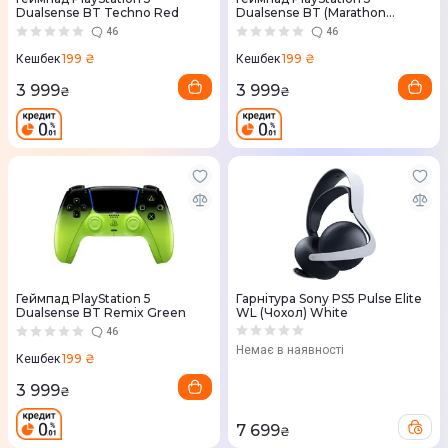
Dualsense BT Techno Red
Dualsense BT (Marathon
Limited Edition)
46
46
199 ₴
199 ₴
Кешбек
Кешбек
3 999
3 999
₴
₴
Геймпад PlayStation 5
Гарнітура Sony PS5 Pulse Elite
Dualsense BT Remix Green
WL (Чохол) White
46
Немає в наявності
199 ₴
Кешбек
3 999
₴
7 699
₴