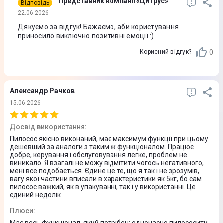
Представник компанії «Цитрус»
Відповідь
22.06.2026
Завантаження
Дякуємо за відгук! Бажаємо, аби користування
приносило виключно позитивні емоції :)
Iнструкцiя
0
Корисний відгук?
Завантажити
(
7.32 MB
)
Александр Рачков
15.06.2026
Досвід використання
:
Пилосос якісно виконаний, має максимум функції при цьому
дешевший за аналоги з таким ж функціоналом. Працює
добре, керування і обслуговування легке, проблем не
виникало. Я взагалі не можу відмітити чогось негативного,
мені все подобається. Єдине це те, що я так і не зрозумів,
вагу якої частини вписали в характеристики як 5кг, бо сам
пилосос важкий, як в упакуванні, так і у використанні. Це
єдиний недолік
Плюси
:
Має весь функціонал, який потрібен: одночасно пилососити