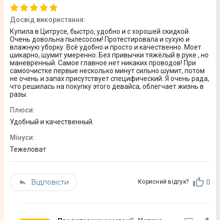
Швидкість обертання роликової щітки 520 об/хв.
Досвід використання
:
Швидкість обертання двигуна 98000 об/хв
Купила в Цитрусе, быстро, удобно и с хорошей скидкой.
Очень довольна пылесосом! Протестировала и сухую и
Матеріал корпусу
влажную уборку. Всё удобно и просто и качественно. Моет
шикарно, шумит умеренно. Без привычки тяжёлый в руке , но
Пластик
маневренный. Самое главное нет никаких проводов! При
самоочистке первые несколько минут сильно шумит, потом
Колір
не очень и запах присутствует специфический. Я очень рада,
что решилась на покупку этого девайса, облегчает жизнь в
Чорний
разы.
Плюси
:
Габарити (ВхШхГ)
Удобный и качественный.
114.3 х 31.2 х 30.7 см
Мінуси
:
Вага
Тежеловат
5,1 кг
Юридична інформація
Відповісти
0
Корисний відгук?
Товар може відрізнятися від представленого на фото,
характеристики та комплектація можуть бути змінені
виробником. Подробиці уточнюйте у менеджера