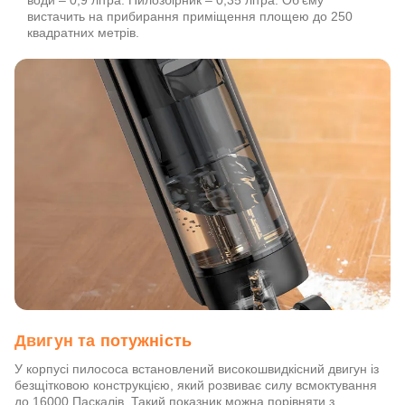
води – 0,9 літра. Пилозбірник – 0,35 літра. Об'єму
вистачить на прибирання приміщення площею до 250
квадратних метрів.
Двигун та потужність
У корпусі пилососа встановлений високошвидкісний двигун із
безщітковою конструкцією, який розвиває силу всмоктування
до 16000 Паскалів. Такий показник можна порівняти з