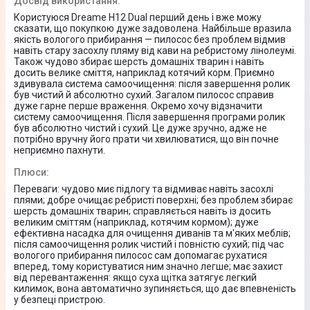
Досвід використання
:
Турбощітка в комплекті
Користуюся Dreame H12 Dual перший день і вже можу
Ні
сказати, що покупкою дуже задоволена. Найбільше вразила
якість вологого прибирання — пилосос без проблем відмив
навіть стару засохлу пляму від кави на ребристому лінолеумі.
Також чудово збирає шерсть домашніх тварин і навіть
Потужність та рівень шуму
досить велике сміття, наприклад котячий корм. Приємно
здивувала система самоочищення: після завершення ролик
був чистий й абсолютно сухий. Загалом пилосос справив
Потужність двигуна
дуже гарне перше враження. Окремо хочу відзначити
систему самоочищення. Після завершення програми ролик
300 Вт
був абсолютно чистий і сухий. Це дуже зручно, адже не
потрібно вручну його прати чи хвилюватися, що він почне
Потужність всмоктування
неприємно пахнути.
200 Вт
Плюси
:
Переваги: чудово миє підлогу та відмиває навіть засохлі
Регулювання потужності
плями; добре очищає ребристі поверхні; без проблем збирає
шерсть домашніх тварин; справляється навіть із досить
Так
великим сміттям (наприклад, котячим кормом); дуже
ефективна насадка для очищення диванів та м'яких меблів;
Рівень шуму
після самоочищення ролик чистий і повністю сухий; під час
вологого прибирання пилосос сам допомагає рухатися
76 дБ
вперед, тому користуватися ним значно легше; має захист
від перевантаження: якщо суха щітка затягує легкий
килимок, вона автоматично зупиняється, що дає впевненість
Автономність
у безпеці пристрою.