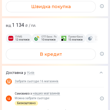
Швидка покупка
1 134
від
₴ / пл.
ПУМБ
ОТП Банк. Розстрочка Скибочка.
ПриватБанк
Це Розстроч
12 платежів
10 платежів
15 платежів
15 платежів
В кредит
Доставка у
Київ
Забрати сьогодні
16 магазинів
наших магазинів
Самовивіз з
Можна забрати сьогодні
Безкоштовно