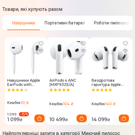
Товари, які купують разом
Навушники
Портативні батареї
Роботи-пилососи
Навушники Apple
AirPods 4 ANC
Бездротова
EarPods with
(MXP93ZE/A)
гарнітура Apple
Remote and Mic
AirPods Pro 3
(ZKMNHF2ZMA)
10 ₴
Кешбек
104 ₴
140 ₴
Кешбек
Кешбек
-
15
%
1 299
1 099
10 499
14 099
₴
₴
₴
Найпопулярніші запити в категорії Миючий пилосос