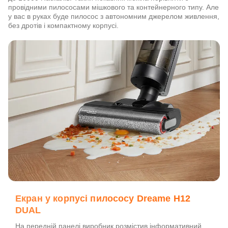
провідними пилососами мішкового та контейнерного типу. Але
у вас в руках буде пилосос з автономним джерелом живлення,
без дротів і компактному корпусі.
Екран у корпусі пилососу Dreame H12
DUAL
На передній панелі виробник розмістив інформативний