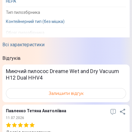
HEPA
Тип пилозбірника
Контейнерний тип (без мішка)
Обсяг пилозбірника
0,35 л
Всі характеристики
Об'єм резервуара для води
Відгуків
0,9 л
Миючий пилосос Dreame Wet and Dry Vacuum
Індикатор заповнення пилозбірника
H12 Dual HHV4
Ні
Залишити відгук
Ультрафіолетова лампа
Ні
Павленко Тетяна Анатоліївна
Система ароматизації повітря
11.07.2026
Ні