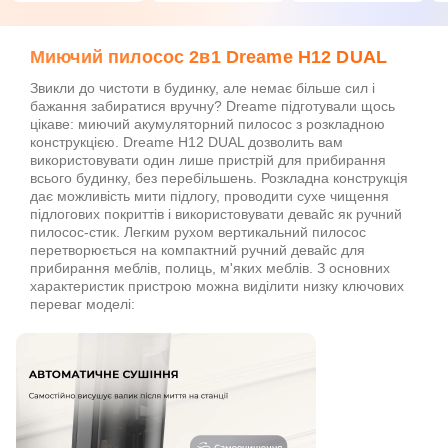
Миючий пилосос 2в1 Dreame H12 DUAL
Звикли до чистоти в будинку, але немає більше сил і
бажання забиратися вручну? Dreame підготували щось
цікаве: миючий акумуляторний пилосос з розкладною
конструкцією. Dreame H12 DUAL дозволить вам
використовувати один лише пристрій для прибирання
всього будинку, без перебільшень. Розкладна конструкція
дає можливість мити підлогу, проводити сухе чищення
підлогових покриттів і використовувати девайс як ручний
пилосос-стик. Легким рухом вертикальний пилосос
перетворюється на компактний ручний девайс для
прибирання меблів, полиць, м'яких меблів. З основних
характеристик пристрою можна виділити низку ключових
переваг моделі: