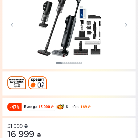
-
47
%
Вигода
15 000 ₴
Кешбек
169 ₴
31 999
₴
16 999
₴