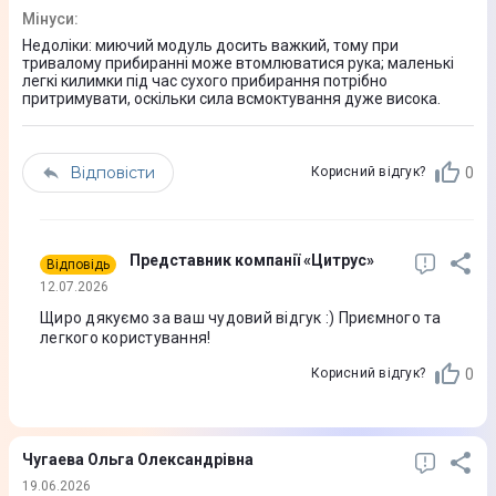
Мінуси
:
Час роботи від акумулятора
Недоліки: миючий модуль досить важкий, тому при
тривалому прибиранні може втомлюватися рука; маленькі
До 60 хв
легкі килимки під час сухого прибирання потрібно
притримувати, оскільки сила всмоктування дуже висока.
Час зарядки акумулятора
4,5 год
Відповісти
0
Корисний відгук?
Ємність аккумулятора
4000 мАг
Представник компанії «Цитрус»
Відповідь
Конструкція та комплектація
12.07.2026
Щиро дякуємо за ваш чудовий відгук :) Приємного та
легкого користування!
Стан
Новий
0
Корисний відгук?
Ступінь ушкодження
Без пошкоджень
Чугаева Ольга Олександрівна
19.06.2026
Додаткова інформація