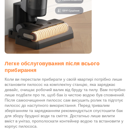
Легке обслуговування після всього
прибирання
Коли ви перестали прибирати у своїй квартирі потрібно лише
встановити пилосос на комплектну станцію, яка заряджає
девайс, очищає робочий валик від бруду та пилу. Вам потрібно
лише подбати про те, щоб бак із чистою водою був сповнений.
Після самоочищення пилосос сам висушить ролик та підготує
пилосос до наступного використання. Перед тривалим
зберіганням та заряджанням рекомендується спустошити бак
для збору брудної води та сміття. Достатньо лише вилити
вміст в унітаз, прополоскати контейнер водою та встановити у
корпус пилососа.