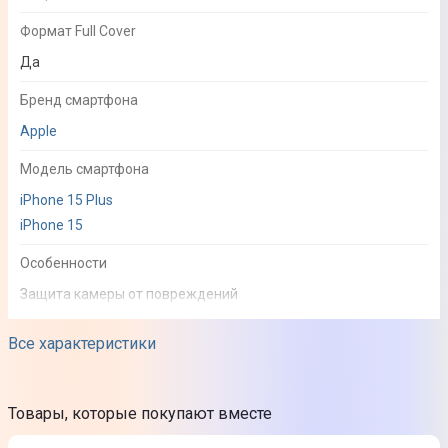
Формат Full Cover
Да
Бренд смартфона
Apple
Модель смартфона
iPhone 15 Plus
iPhone 15
Особенности
Защита камеры от повреждений
Простая установка
Все характеристики
Сохраняет качество контента
Цвет
Товары, которые покупают вместе
Желтый