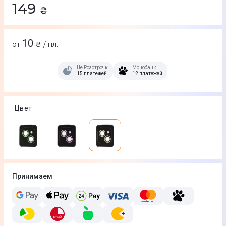
149
₴
10
от
₴ / пл.
Це Розстрочка
Монобанк
15 платежей
12 платежей
Цвет
Принимаем