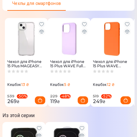
Юридическая информация
Чехлы для смартфонов
Товар может отличаться от представленного на фото,
характеристики и комплектация могут изменяться
производителем. Подробности уточняйте у менеджера
Чехол для iPhone
Чeхол для iPhone
Чeхол для iPhone
15 Plus MAGEASY
15 Plus WAVE Full
15 Plus WAVE
ATOMS Transparent
Silicone Cover (lilac)
Premium Leather
(MPH567050TR23)
Edition Case with
MagSafe (orange)
13 ₴
5 ₴
12 ₴
Кешбэк
Кешбэк
Кешбэк
-
50
%
-
48
%
-
52
%
539
229
519
269
119
249
₴
₴
₴
Из этой серии