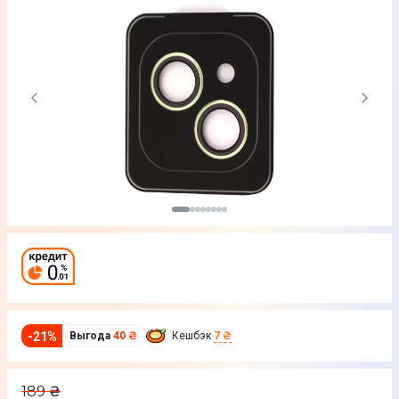
-
21
%
Выгода
40 ₴
Кешбэк
7 ₴
189
₴