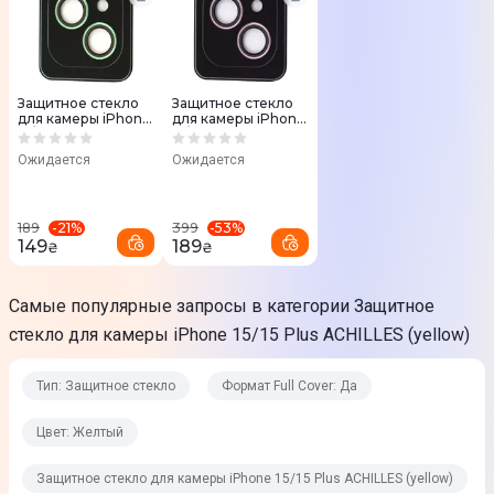
Защитное стекло
Защитное стекло
для камеры iPhone
для камеры iPhone
15/15 Plus ACHILLES
15/15 Plus ACHILLES
(green)
(pink)
Ожидается
Ожидается
-
21
%
-
53
%
189
399
149
189
₴
₴
Самые популярные запросы в категории Защитное
стекло для камеры iPhone 15/15 Plus ACHILLES (yellow)
Тип: Защитное стекло
Формат Full Cover: Да
Цвет: Желтый
Защитное стекло для камеры iPhone 15/15 Plus ACHILLES (yellow)