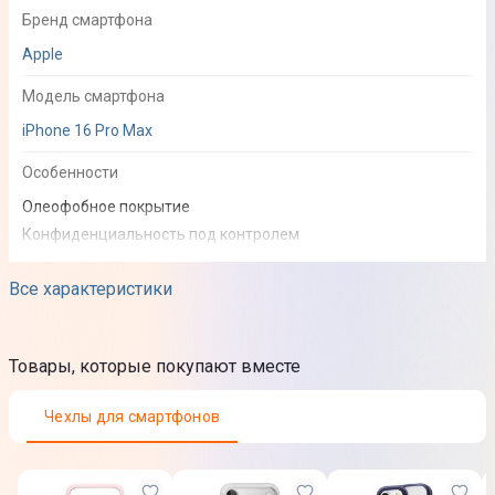
Бренд смартфона
Apple
Модель смартфона
iPhone 16 Pro Max
Особенности
Олеофобное покрытие
Конфиденциальность под контролем
Инсталляционный бокс
Все характеристики
Цвет
Прозрачный
Товары, которые покупают вместе
Юридическая информация
Товар может отличаться от представленного на фото,
Чехлы для смартфонов
характеристики и комплектация могут изменяться
производителем. Подробности уточняйте у менеджера