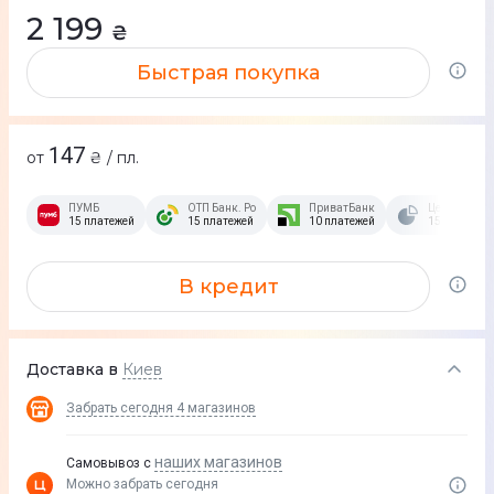
2 199
₴
Быстрая покупка
147
от
₴ / пл.
ПУМБ
ОТП Банк. Розстрочка Скибочка.
ПриватБанк
Це Розстроч
15 платежей
15 платежей
10 платежей
15 платежей
В кредит
Доставка в
Киев
Забрать сегодня
4 магазинов
наших магазинов
Самовывоз с
Можно забрать сегодня