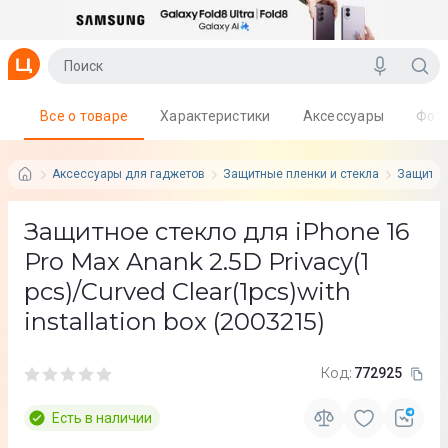
Все о товаре
Характеристики
Аксессуары
Фот
Аксессуары для гаджетов
Защитные пленки и стекла
Защитны
Защитное стекло для iPhone 16
Pro Max Anank 2.5D Privacy(1
pcs)/Curved Clear(1pcs)with
installation box (2003215)
Код:
772925
Есть в наличии