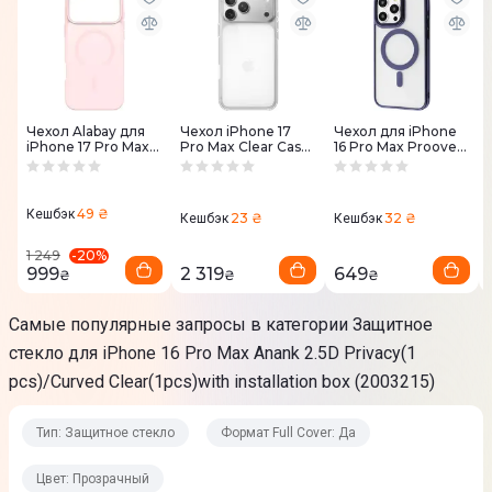
Чехол Alabay для
Чехол iPhone 17
Чeхол для iPhone
iPhone 17 Pro Max
Pro Max Clear Case
16 Pro Max Proove
ACM17PM Cloud
with MagSafe
Blur Case with
Matte Series (Light
(MGFW4ZM/A)
Magnetic Ring
Pink)
(midnight blue)
49 ₴
Кешбэк
23 ₴
32 ₴
Кешбэк
Кешбэк
-
20
%
1 249
999
2 319
649
₴
₴
₴
Самые популярные запросы в категории Защитное
стекло для iPhone 16 Pro Max Anank 2.5D Privacy(1
pcs)/Curved Clear(1pcs)with installation box (2003215)
Тип: Защитное стекло
Формат Full Cover: Да
Цвет: Прозрачный