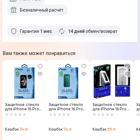
Безналичный расчёт
Гарантия
1
мес
.
14 дней
обмен/возврат
Вам также может понравиться
Защитное стекло
Защитное стекло
Защитное стекло
З
для iPhone 16 Pro
для iPhone 16 Pro
для iPhone 16 Pro
д
Max Anank 2.5D
Max Anank 3D
Max Anank 2.5D
M
Anti-Crack
Invisible (2003213)
Curved Clear (2pcs)
A
(2003210)
with installation box
(
(2003214)
74 ₴
74 ₴
99 ₴
Кешбэк
Кешбэк
Кешбэк
К