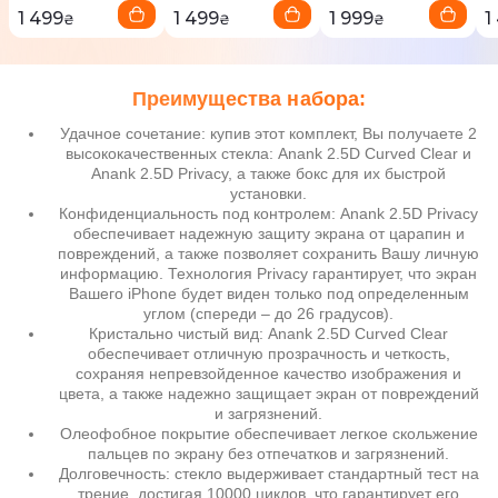
1 499
1 499
1 999
1
₴
₴
₴
Преимущества набора:
Удачное сочетание: купив этот комплект, Вы получаете 2
высококачественных стекла: Anank 2.5D Curved Clear и
Anank 2.5D Privacy, а также бокс для их быстрой
установки.
Конфиденциальность под контролем: Anank 2.5D Privacy
обеспечивает надежную защиту экрана от царапин и
повреждений, а также позволяет сохранить Вашу личную
информацию. Технология Privacy гарантирует, что экран
Вашего iPhone будет виден только под определенным
углом (спереди – до 26 градусов).
Кристально чистый вид: Anank 2.5D Curved Clear
обеспечивает отличную прозрачность и четкость,
сохраняя непревзойденное качество изображения и
цвета, а также надежно защищает экран от повреждений
и загрязнений.
Олеофобное покрытие обеспечивает легкое скольжение
пальцев по экрану без отпечатков и загрязнений.
Долговечность: стекло выдерживает стандартный тест на
трение, достигая 10000 циклов, что гарантирует его