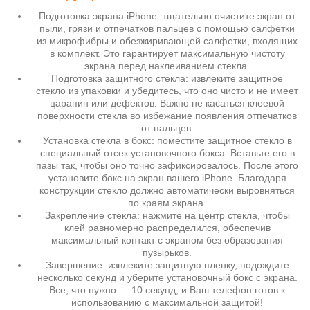
Подготовка экрана iPhone: тщательно очистите экран от
пыли, грязи и отпечатков пальцев с помощью салфетки
из микрофибры и обезжиривающей салфетки, входящих
в комплект. Это гарантирует максимальную чистоту
экрана перед наклеиванием стекла.
Подготовка защитного стекла: извлеките защитное
стекло из упаковки и убедитесь, что оно чисто и не имеет
царапин или дефектов. Важно не касаться клеевой
поверхности стекла во избежание появления отпечатков
от пальцев.
Установка стекла в бокс: поместите защитное стекло в
специальный отсек установочного бокса. Вставьте его в
пазы так, чтобы оно точно зафиксировалось. После этого
установите бокс на экран вашего iPhone. Благодаря
конструкции стекло должно автоматически выровняться
по краям экрана.
Закрепление стекла: нажмите на центр стекла, чтобы
клей равномерно распределился, обеспечив
максимальный контакт с экраном без образования
пузырьков.
Завершение: извлеките защитную пленку, подождите
несколько секунд и уберите установочный бокс с экрана.
Все, что нужно — 10 секунд, и Ваш телефон готов к
использованию с максимальной защитой!