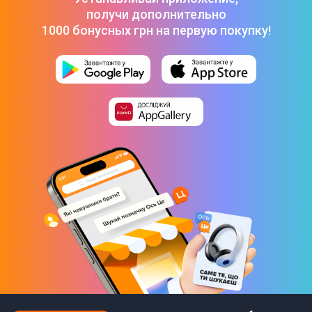
получи дополнительно
Светодиодная
1000 бонусных грн на первую покупку!
Количество ламп
1
Общая мощность лампочек
2 Вт
Физические характеристики
Диаметр воздуховода
15 см
Материал корпуса
Металл
Материал декора
Металл