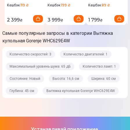
119 ₴
199 ₴
89 ₴
Кешбэк
Кешбэк
Кешбэк
Управление
Механическое
2 399
3 999
1 799
₴
₴
₴
Максимальный уровень шума
Самые популярные запросы в категории Вытяжка
65 дБ
купольная Gorenje WHC629E4W
Дисплей
Количество скоростей: 3
Количество двигателей: 1
Нет
Максимальный уровень шума: 65 дБ
Количество ламп: 1
Таймер
Нет
Состояние: Новый
Высота: 16,6 см
Ширина: 60 см
Сенсор дыма (автовключение)
Глубина: 45 см
Вытяжка купольная Gorenje WHC629E4W
Нет
Освещение
Тип лампы
Устанавливай приложение,