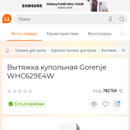
Все о товаре
Характеристики
Аксессуары
Фот
Техника для кухни
Крупная техника для кухни
Вытяжки
GOR
Вытяжка купольная Gorenje
WHC629E4W
Код:
782704
Есть в наличии