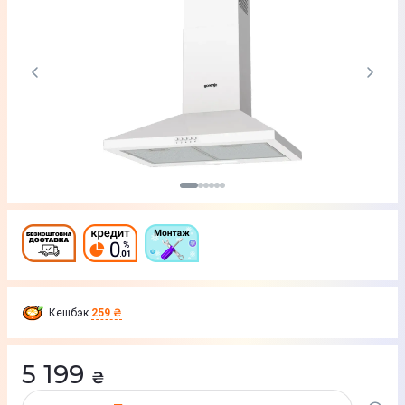
Кешбэк
259 ₴
5 199
₴