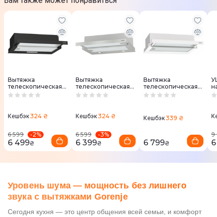
Вам также может понравиться
Вытяжка
Вытяжка
Вытяжка
У
телескопическая
телескопическая
телескопическая
н
Gorenje TH60E3B
Gorenje TH62E4X
Gorenje TH60E3W
W
324 ₴
324 ₴
Кешбэк
Кешбэк
К
339 ₴
Кешбэк
-
2
%
-
3
%
6 599
6 599
9
6 499
6 399
6 799
6
₴
₴
₴
Уровень шума — мощность без лишнего
звука с вытяжками Gorenje
Сегодня кухня — это центр общения всей семьи, и комфорт