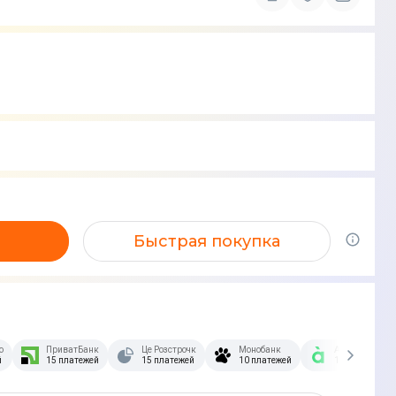
Быстрая покупка
озстрочка Скибочка.
ПриватБанк
Це Розстрочка
Монобанк
А-Банк
й
15 платежей
15 платежей
10 платежей
10 платежей