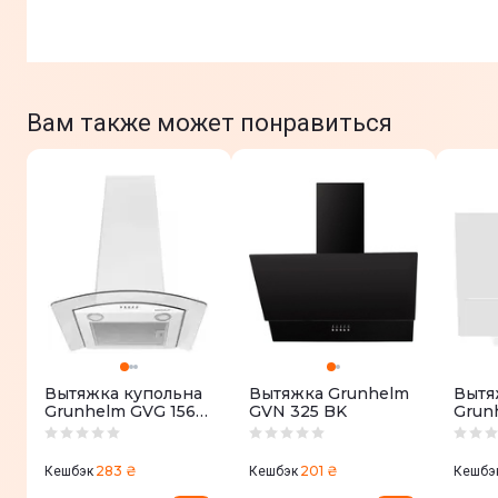
Вам также может понравиться
Вытяжка купольна
Вытяжка Grunhelm
Вытя
Grunhelm GVG 156
GVN 325 BK
Grun
TW
W
283 ₴
201 ₴
Кешбэк
Кешбэк
Кешбэ