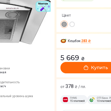
Цвет
Кешбэк
283 ₴
5 669
₴
Купить
тановки
нная
одительность
378
.м/ч
от
₴ / пл.
альный уровень шума
ПУМБ
ОТП Банк. Р
15 платежей
10 платеже