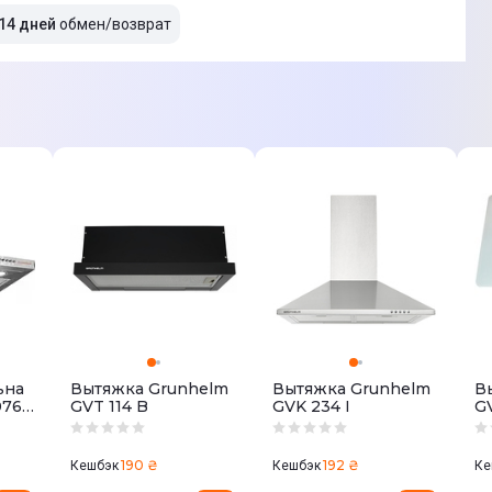
14 дней
обмен/возврат
ьна
Вытяжка Grunhelm
Вытяжка Grunhelm
В
076
GVT 114 B
GVK 234 I
G
190 ₴
192 ₴
Кешбэк
Кешбэк
Ке