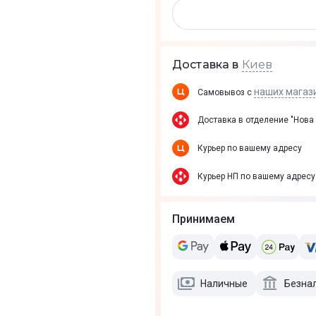
Киев
Доставка в
наших магаз
Самовывоз с
Доставка в отделение "Нова
Курьер по вашему адресу
Курьер НП по вашему адресу
Принимаем
Наличные
Безна