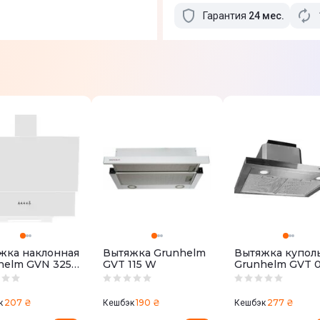
Гарантия
24
мес
.
жка наклонная
Вытяжка Grunhelm
Вытяжка купол
helm GVN 325
GVT 115 W
Grunhelm GVT 
TI
207 ₴
190 ₴
277 ₴
к
Кешбэк
Кешбэк