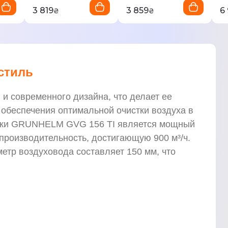
3 819
3 859
6
₴
₴
стиль
 современного дизайна, что делает ее
обеспечения оптимальной очистки воздуха в
тяжки GRUNHELM GVG 156 TI является мощный
производительность, достигающую 900 м³/ч.
етр воздуховода составляет 150 мм, что