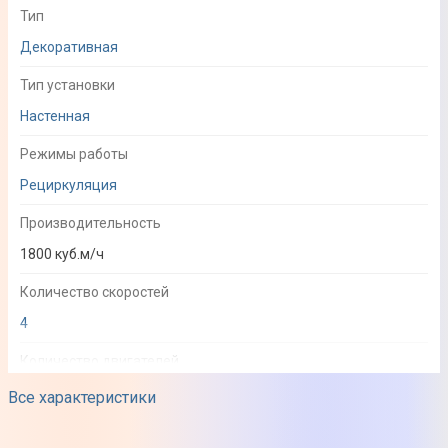
Тип
Декоративная
Тип установки
Настенная
Режимы работы
Рециркуляция
Производительность
1800 куб.м/ч
Количество скоростей
4
Количество двигателей
1
Все характеристики
Потребляемая мощность