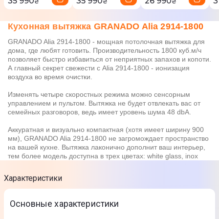
35 990
35 990
26 990
3
₴
₴
₴
Кухонная вытяжка GRANADO Alia 2914-1800
GRANADO Alia 2914-1800 - мощная потолочная вытяжка для
дома, где любят готовить. Производительность 1800 куб.м/ч
позволяет быстро избавиться от неприятных запахов и копоти.
А главный секрет свежести с Alia 2914-1800 - ионизация
воздуха во время очистки.
Изменять четыре скоростных режима можно сенсорным
управлением и пультом. Вытяжка не будет отвлекать вас от
семейных разговоров, ведь имеет уровень шума 48 dbA.
Аккуратная и визуально компактная (хотя имеет ширину 900
мм), GRANADO Alia 2914-1800 не загромождает пространство
на вашей кухне. Вытяжка лаконично дополнит ваш интерьер,
тем более модель доступна в трех цветах: white glass, inox
Характеристики
Основные характеристики