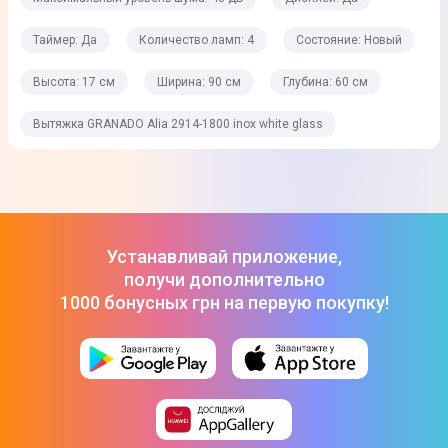
15 см
Таймер: Да
Количество ламп: 4
Состояние: Новый
Материал корпуса
Высота: 17 см
Ширина: 90 см
Глубина: 60 см
Металл
Вытяжка GRANADO Alia 2914-1800 inox white glass
Материал декора
Стекло
Цвет корпуса
Нержавеющая сталь
Устанавливай приложение,
Цвет декора
получи дополнительно
1000 бонусных грн на первую покупку!
Белый
Вес
23,8 кг
Вес в упаковке
25 кг