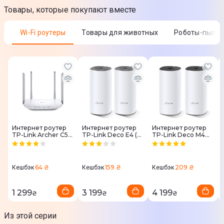
220 Вт
Товары, которые покупают вместе
Фильтр
Wi-Fi роутеры
Товары для животных
Роботы-пыле
5 слойный жировой фильтр
Особенности
Таймер автовыключения: 15 мин
Состояние
Новый
Интернет роутер
Интернет роутер
Интернет роутер
TP-Link Archer C50
TP-Link Deco E4 (2-
TP-Link Deco M4
Эксплуатация
(White)
pack) White
(2-pack) White
Управление
64 ₴
159 ₴
209 ₴
Кешбэк
Кешбэк
Кешбэк
Сенсорное
Пульт ДУ
1 299
3 199
4 199
₴
₴
₴
Максимальный уровень шума
Из этой серии