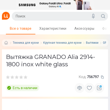
Все о товаре
Характеристики
Аксессуары
Фот
Техника для кухни
Крупная техника для кухни
Вытяжки
GRA
Вытяжка GRANADO Alia 2914-
1800 inox white glass
Код:
756797
Есть в наличии