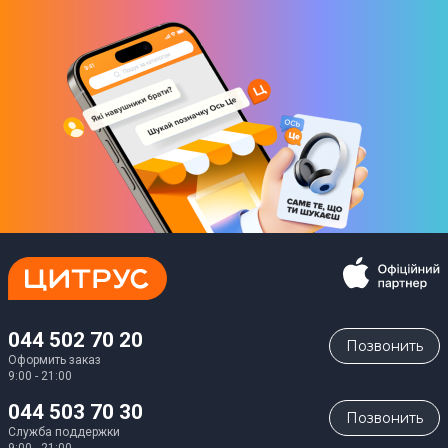
Высота
17 см
Ширина
90 см
Глубина
60 см
Габариты упаковки (ВхШхГ)
27,5 х 99 х 70 см
Комплектация
044 502 70 20
Вытяжка
Позвонить
Оформить заказ
Инструкция
9:00 - 21:00
Гарантийный талон
044 503 70 30
Обратный клапан
Позвонить
Служба поддержки
Пульт ДУ