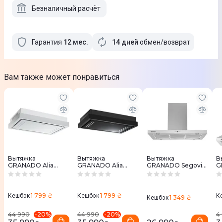
Безналичный расчёт
Гарантия
12
мес
.
14 дней
обмен/возврат
Вам также может понравиться
Вытяжка
Вытяжка
Вытяжка
В
GRANADO Alia
GRANADO Alia
GRANADO Segovia
G
2914-1800 white
2914-1800 black
5913-1200 inox
1
glass
glass
1 799 ₴
1 799 ₴
Кешбэк
Кешбэк
К
1 349 ₴
Кешбэк
-
20
%
-
20
%
44 990
44 990
4