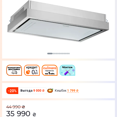
-
20
%
Выгода
9 000 ₴
Кешбэк
1 799 ₴
44 990
₴
35 990
₴