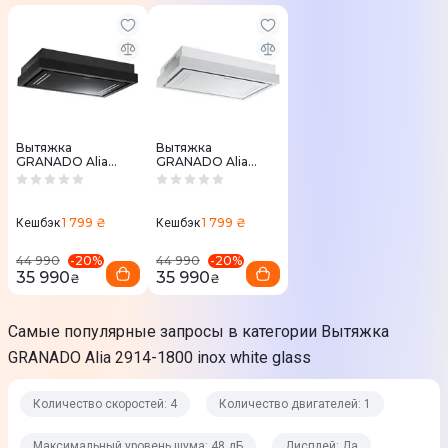
48 дБ
Дисплей
Да
Таймер
Да
Вытяжка
Вытяжка
GRANADO Alia
GRANADO Alia
2914-1800 black
2914-1800 white
glass
glass
Освещение
1 799 ₴
1 799 ₴
Кешбэк
Кешбэк
Тип лампы
-
20
%
-
20
%
44 990
44 990
Светодиодная
35 990
35 990
₴
₴
Количество ламп
Самые популярные запросы в категории Вытяжка
4
GRANADO Alia 2914-1800 inox white glass
Физические характеристики
Количество скоростей: 4
Количество двигателей: 1
Диаметр воздуховода
Максимальный уровень шума: 48 дБ
Дисплей: Да